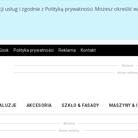
acji usług i zgodnie z Polityką prywatności. Możesz określi
Kiosk
Polityka prywatności
Reklama
Kontakt
Reklama
Koniec reklam
ŻALUZJE
AKCESORIA
SZKŁO & FASADY
MASZYNY & 
Reklama
Koniec reklamy