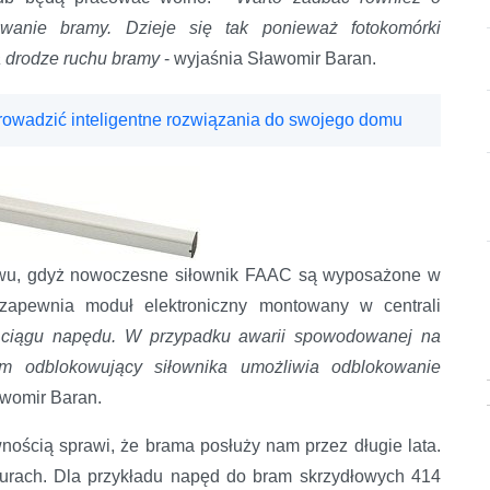
owanie bramy. Dzieje się tak ponieważ fotokomórki
a drodze ruchu bramy
- wyjaśnia Sławomir Baran.
rowadzić inteligentne rozwiązania do swojego domu
twu, gdyż nowoczesne siłownik FAAC są wyposażone w
 zapewnia moduł elektroniczny montowany w centrali
ę ciągu napędu. W przypadku awarii spowodowanej na
m odblokowujący siłownika umożliwia odblokowanie
womir Baran.
ością sprawi, że brama posłuży nam przez długie lata.
turach. Dla przykładu napęd do bram skrzydłowych 414