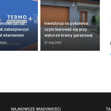
Fi
eństwo już od
Inwestycja na pokolenia:
12
ak zabezpieczyć
czym kierować się przy
„
d włamaniem
wyborze bramy garażowej
D
 2026
21 maj 2026
13 
NAJNOWSZE WIADOMOŚCI
TA