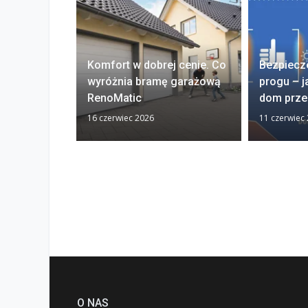
Komfort w dobrej cenie. Co
Bezpiecz
wyróżnia bramę garażową
progu – j
RenoMatic
dom prze
16 czerwiec 2026
11 czerwiec
O NAS