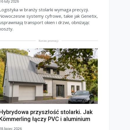
16 luty 2026
Logistyka w branży stolarki wymaga precyzji.
Nowoczesne systemy cyfrowe, takie jak Genetix,
usprawniają transport okien i drzwi, obniżając
koszty.
Koniec promocji
Hybrydowa przyszłość stolarki. Jak
Kömmerling łączy PVC i aluminium
28 lipiec 2026