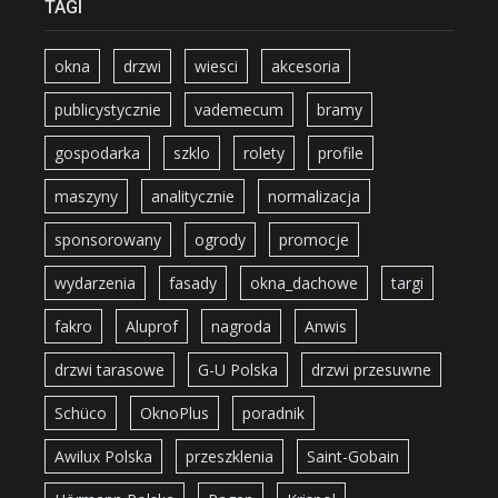
TAGI
okna
drzwi
wiesci
akcesoria
publicystycznie
vademecum
bramy
gospodarka
szklo
rolety
profile
maszyny
analitycznie
normalizacja
sponsorowany
ogrody
promocje
wydarzenia
fasady
okna_dachowe
targi
fakro
Aluprof
nagroda
Anwis
drzwi tarasowe
G-U Polska
drzwi przesuwne
Schüco
OknoPlus
poradnik
Awilux Polska
przeszklenia
Saint-Gobain