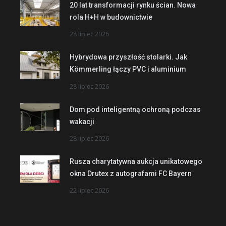
20 lat transformacji rynku ścian. Nowa
rola H+H w budownictwie
28 lipiec 2026
Hybrydowa przyszłość stolarki. Jak
Kömmerling łączy PVC i aluminium
28 lipiec 2026
Dom pod inteligentną ochroną podczas
wakacji
28 lipiec 2026
Rusza charytatywna aukcja unikatowego
okna Drutex z autografami FC Bayern
22 lipiec 2026