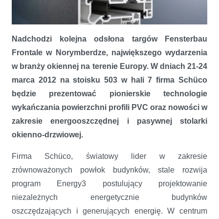
Nadchodzi kolejna odsłona targów Fensterbau
Frontale w Norymberdze, największego wydarzenia
w branży okiennej na terenie Europy. W dniach 21-24
marca 2012 na stoisku 503 w hali 7 firma Schüco
będzie prezentować pionierskie technologie
Okna Schüco na targach Fensterbau Frontale
wykańczania powierzchni profili PVC oraz nowości w
zakresie energooszczędnej i pasywnej stolarki
okienno-drzwiowej.
Firma Schüco, światowy lider w zakresie
zrównoważonych powłok budynków, stale rozwija
program Energy3 postulujący projektowanie
niezależnych energetycznie budynków
oszczędzających i generujących energię. W centrum