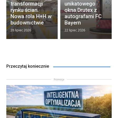
transformacji
unikatowego
rynku ścian.
okna Drutex z
Nowa rola H+H w
autografami FC
budownictwie
Bayern
28 lipiec 2026
22 lipiec 2026
Przeczytaj koniecznie
Promocja