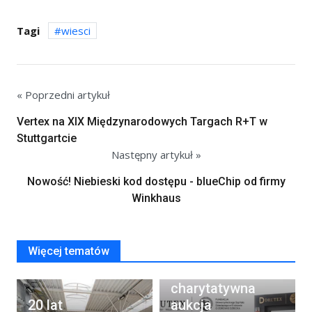
Tagi
wiesci
« Poprzedni artykuł
Vertex na XIX Międzynarodowych Targach R+T w
Stuttgartcie
Następny artykuł »
Nowość! Niebieski kod dostępu - blueChip od firmy
Winkhaus
Więcej tematów
Rusza
charytatywna
20 lat
aukcja