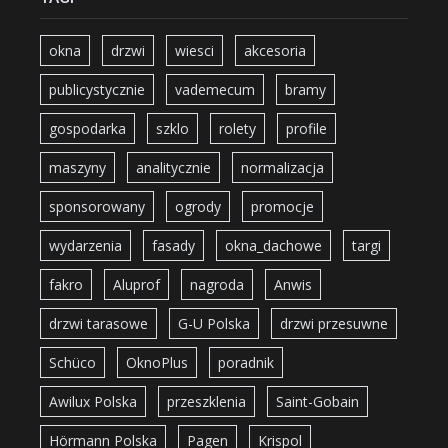
okna
drzwi
wiesci
akcesoria
publicystycznie
vademecum
bramy
gospodarka
szklo
rolety
profile
maszyny
analitycznie
normalizacja
sponsorowany
ogrody
promocje
wydarzenia
fasady
okna_dachowe
targi
fakro
Aluprof
nagroda
Anwis
drzwi tarasowe
G-U Polska
drzwi przesuwne
Schüco
OknoPlus
poradnik
Awilux Polska
przeszklenia
Saint-Gobain
Hörmann Polska
Pagen
Krispol