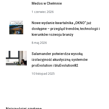
Medos w Chełmnie
1 czerwiec 2026
Nowe wydanie kwartalnika „OKNO” już
dostępne – przegląd trendów, technologii i
kierunków rozwoju branży
8 maj 2026
Salamander potwierdza wysoką
izolacyjność akustyczną systemów
proEvolution i bluEvolution82
10 listopad 2025
Najczęściej czytane