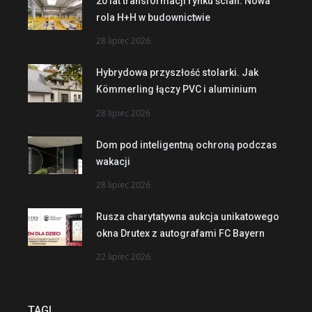
20 lat transformacji rynku ścian. Nowa
rola H+H w budownictwie
28 lipiec 2026
Hybrydowa przyszłość stolarki. Jak
Kömmerling łączy PVC i aluminium
28 lipiec 2026
Dom pod inteligentną ochroną podczas
wakacji
28 lipiec 2026
Rusza charytatywna aukcja unikatowego
okna Drutex z autografami FC Bayern
22 lipiec 2026
TAGI