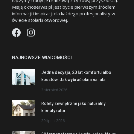
Łączymy tradycję branżową z cyfrową przyszłością.
Misją oknoserwis.pl jest bycie pierwszym źródłem
informacji i inspiracji dla każdego profesjonalisty w
świecie stolarki otworowej.
NAJNOWSZE WIADOMOŚCI
Jedna decyzja, 20 lat komfortu albo
kosztów. Jak wybrać okna na lata
3 sierpień 2026
Rolety zewnętrzne jako naturalny
klimatyzator
29 lipiec 2026