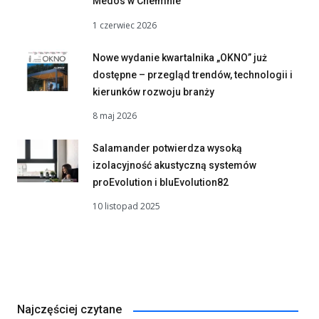
Medos w Chełmnie
1 czerwiec 2026
Nowe wydanie kwartalnika „OKNO” już
dostępne – przegląd trendów, technologii i
kierunków rozwoju branży
8 maj 2026
Salamander potwierdza wysoką
izolacyjność akustyczną systemów
proEvolution i bluEvolution82
10 listopad 2025
Najczęściej czytane