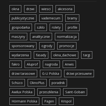
okna
drzwi
wiesci
akcesoria
publicystycznie
vademecum
bramy
gospodarka
szklo
rolety
profile
maszyny
analitycznie
normalizacja
sponsorowany
ogrody
promocje
wydarzenia
fasady
okna_dachowe
targi
fakro
Aluprof
nagroda
Anwis
drzwi tarasowe
G-U Polska
drzwi przesuwne
Schüco
OknoPlus
poradnik
Awilux Polska
przeszklenia
Saint-Gobain
Hörmann Polska
Pagen
Krispol