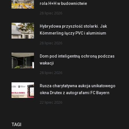
rola H+H w budownictwie
28 lipiec 2026
Hybrydowa przyszłość stolarki. Jak
Kömmerling łączy PVC i aluminium
28 lipiec 2026
Dom pod inteligentną ochroną podczas
wakacji
28 lipiec 2026
Rusza charytatywna aukcja unikatowego
okna Drutex z autografami FC Bayern
22 lipiec 2026
TAGI