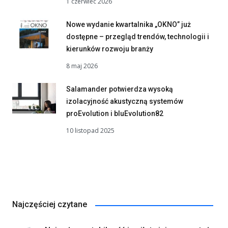
1 czerwiec 2026
Nowe wydanie kwartalnika „OKNO” już
dostępne – przegląd trendów, technologii i
kierunków rozwoju branży
8 maj 2026
Salamander potwierdza wysoką
izolacyjność akustyczną systemów
proEvolution i bluEvolution82
10 listopad 2025
Najczęściej czytane