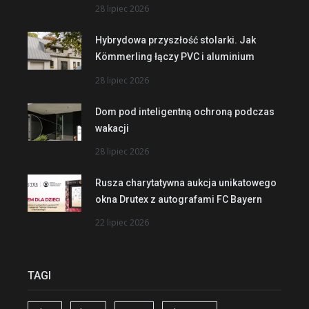
28 lipiec 2026
Hybrydowa przyszłość stolarki. Jak
Kömmerling łączy PVC i aluminium
28 lipiec 2026
Dom pod inteligentną ochroną podczas
wakacji
28 lipiec 2026
Rusza charytatywna aukcja unikatowego
okna Drutex z autografami FC Bayern
22 lipiec 2026
TAGI