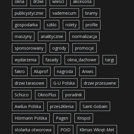
okna
drzwi
wiesci
akcesoria
publicystycznie
vademecum
bramy
gospodarka
szklo
rolety
profile
maszyny
analitycznie
normalizacja
sponsorowany
ogrody
promocje
wydarzenia
fasady
okna_dachowe
targi
fakro
Aluprof
nagroda
Anwis
drzwi tarasowe
G-U Polska
drzwi przesuwne
Schüco
OknoPlus
poradnik
Awilux Polska
przeszklenia
Saint-Gobain
Hörmann Polska
Pagen
Krispol
stolarka otworowa
POiD
Klimas Wkręt-Met