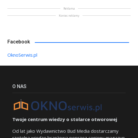
Reklama
Koniec reklamy
Facebook
OknoSerwis.pl
O NAS
Twoje centrum wiedzy o stolarce otworowej
Od lat jako Wydawnictwo Bud Media dostarczamy
rzetelną wiedzę branżową poprzez ceniony magazyn