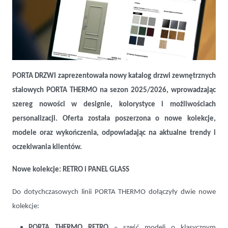
PORTA DRZWI zaprezentowała nowy katalog drzwi zewnętrznych
stalowych PORTA THERMO na sezon 2025/2026, wprowadzając
szereg nowości w designie, kolorystyce i możliwościach
personalizacji. Oferta została poszerzona o nowe kolekcje,
modele oraz wykończenia, odpowiadając na aktualne trendy i
Nowy katalog PORTA THERMO 2025/2026 – drzwi zewnętrzne
szyte na miarę stylu i funkcjonalności
oczekiwania klientów.
Nowe kolekcje: RETRO i PANEL GLASS
Do dotychczasowych linii PORTA THERMO dołączyły dwie nowe
kolekcje:
PORTA THERMO RETRO
– sześć modeli o klasycznym