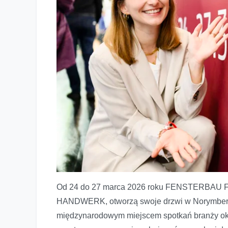
FENSTERBAU FRONTALE 2026: praktyczna wiedza, innow
Od 24 do 27 marca 2026 roku FENSTERBAU FR
HANDWERK, otworzą swoje drzwi w Norymberdze 
międzynarodowym miejscem spotkań branży okie