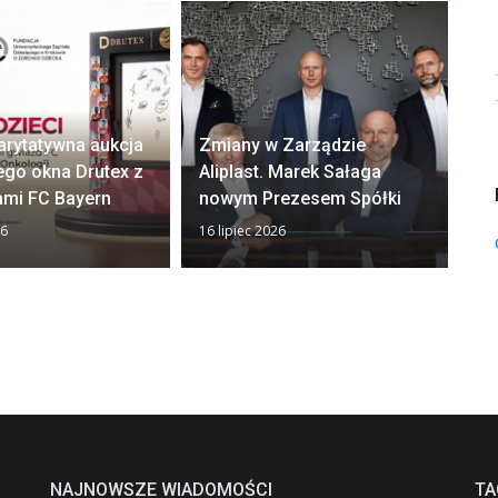
arytatywna aukcja
Zmiany w Zarządzie
Ok
ego okna Drutex z
Aliplast. Marek Sałaga
zw
ami FC Bayern
nowym Prezesem Spółki
z
26
16 lipiec 2026
13 
NAJNOWSZE WIADOMOŚCI
TA