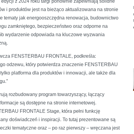
edycji z 2024 roku targi ponownie zapewniają solidne
 i produktów jest na bieżąco aktualizowana na stronie
kie tematy jak energooszczędna renowacja, budownictwo
biegu zamkniętego, bezpieczeństwo oraz odporne na
sób wydarzenie odpowiada na kluczowe wyzwania
zną.
onawcza FENSTERBAU FRONTALE, podkreśla:
nego odzewu, który potwierdza znaczenie FENSTERBAU
lko platforma dla produktów i innowacji, ale także dla
gu.”
erują rozbudowany program towarzyszący, łączący
formacje są dostępne na stronie internetowej.
TERBAU FRONTALE Stage, która pełni funkcję
ny doświadczeń i inspiracji. To tutaj prezentowane są
eczki tematyczne oraz – po raz pierwszy – wręczana jest