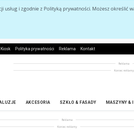
acji usług i zgodnie z Polityką prywatności. Możesz określi
Kiosk
Polityka prywatności
Reklama
Kontakt
Reklama
Koniec reklam
ŻALUZJE
AKCESORIA
SZKŁO & FASADY
MASZYNY & 
Reklama
Koniec reklamy