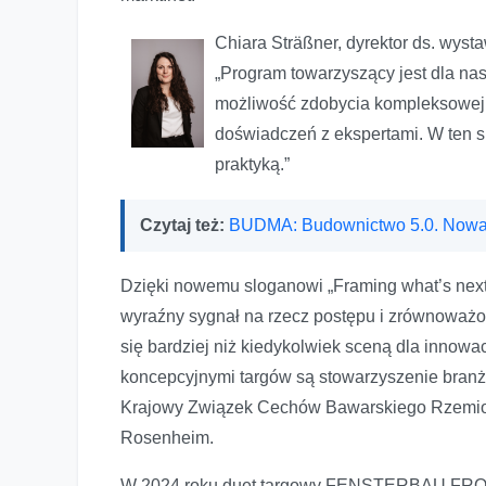
Chiara Sträßner, dyrektor ds. w
„Program towarzyszący jest dla n
możliwość zdobycia kompleksowej
doświadczeń z ekspertami. W ten s
praktyką.”
Czytaj też:
BUDMA: Budownictwo 5.0. Nowa
Dzięki nowemu sloganowi „Framing what’s next” 
wyraźny sygnał na rzecz postępu i zrównow
się bardziej niż kiedykolwiek sceną dla innowa
koncepcyjnymi targów są stowarzyszenie bran
Krajowy Związek Cechów Bawarskiego Rzemiosła
Rosenheim.
W 2024 roku duet targowy FENSTERBAU FRO