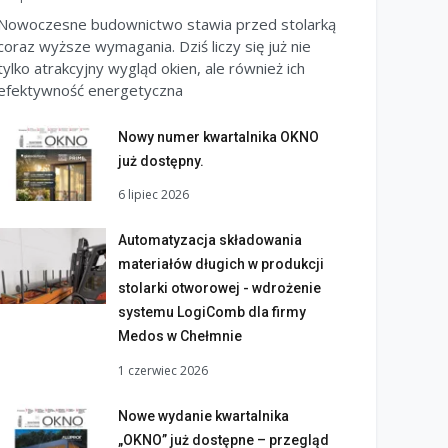
Nowoczesne budownictwo stawia przed stolarką
coraz wyższe wymagania. Dziś liczy się już nie
tylko atrakcyjny wygląd okien, ale również ich
efektywność energetyczna
Nowy numer kwartalnika OKNO
już dostępny.
6 lipiec 2026
Automatyzacja składowania
materiałów długich w produkcji
stolarki otworowej - wdrożenie
systemu LogiComb dla firmy
Medos w Chełmnie
1 czerwiec 2026
Nowe wydanie kwartalnika
„OKNO” już dostępne – przegląd