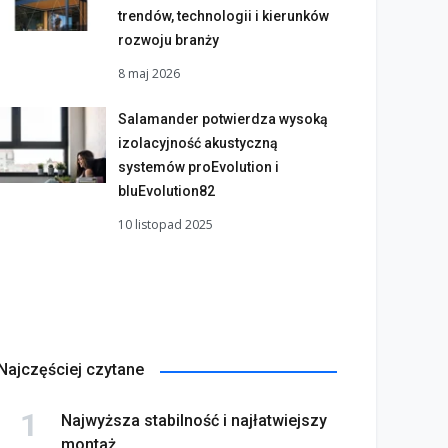
trendów, technologii i kierunków
rozwoju branży
8 maj 2026
Salamander potwierdza wysoką
izolacyjność akustyczną
systemów proEvolution i
bluEvolution82
10 listopad 2025
Najczęściej czytane
Najwyższa stabilność i najłatwiejszy
montaż