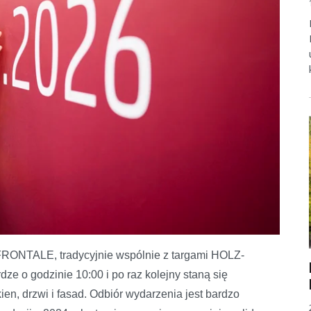
acje i pozytywne opinie w jednym
ONTALE, tradycyjnie wspólnie z targami HOLZ-
o godzinie 10:00 i po raz kolejny staną się
n, drzwi i fasad. Odbiór wydarzenia jest bardzo