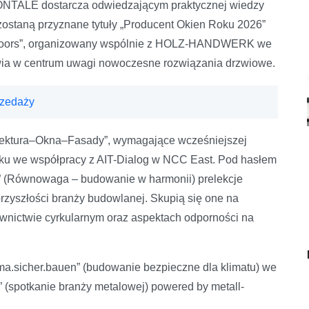
TALE dostarcza odwiedzającym praktycznej wiedzy
ostaną przyznane tytuły „Producent Okien Roku 2026”
or Doors”, organizowany wspólnie z HOLZ-HANDWERK we
a w centrum uwagi nowoczesne rozwiązania drzwiowe.
rzedaży
hitektura–Okna–Fasady”, wymagające wcześniejszej
 roku we współpracy z AIT-Dialog w NCC East. Pod hasłem
m” (Równowaga – budowanie w harmonii) prelekcje
przyszłości branży budowlanej. Skupią się one na
wnictwie cyrkularnym oraz aspektach odporności na
ma.sicher.bauen” (budowanie bezpieczne dla klimatu) we
f” (spotkanie branży metalowej) powered by metall-