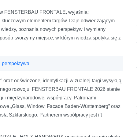
ystaw FENSTERBAU FRONTALE, wyjaśnia:
as kluczowym elementem targów. Daje odwiedzającym
 wiedzy, poznania nowych perspektyw i wymiany
posób tworzymy miejsce, w którym wiedza spotyka się z
 perspektywa
oraz odświeżonej identyfikacji wizualnej targi wysyłają
ażonego rozwoju. FENSTERBAU FRONTALE 2026 stanie
cji i międzynarodowej współpracy. Patronami
żowe „Glass, Window, Facade Baden-Württemberg” oraz
 Szklarskiego. Partnerem współpracy jest ift
NTALE i HOLZ-HANDWERK przyciągnął łącznie około