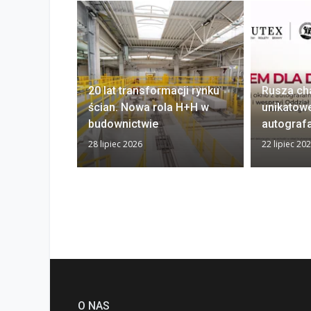
20 lat transformacji rynku
Rusza ch
ścian. Nowa rola H+H w
unikatow
budownictwie
autograf
28 lipiec 2026
22 lipiec 20
O NAS