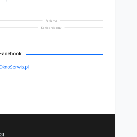
Reklama
Koniec reklamy
na bez tajemnic. Na co
rócić uwagę przed
Saint-Gobain prezentuje
Facebook
akupem
nowy film wizerunkowy
lipiec 2026
13 lipiec 2026
OknoSerwis.pl
GI