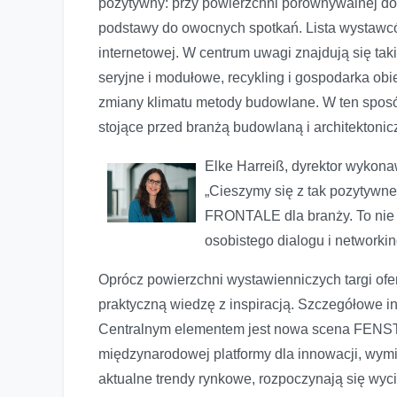
pozytywny: przy powierzchni porównywalnej do 
podstawy do owocnych spotkań. Lista wystawców
internetowej. W centrum uwagi znajdują się ta
seryjne i modułowe, recykling i gospodarka o
zmiany klimatu metody budowlane. W ten spo
stojące przed branżą budowlaną i architektonic
Elke Harreiß, dyrektor wyk
„Cieszymy się z tak pozytyw
FRONTALE dla branży. To nie ty
osobistego dialogu i networkin
Oprócz powierzchni wystawienniczych targi of
praktyczną wiedzę z inspiracją. Szczegółowe in
Centralnym elementem jest nowa scena FENS
międzynarodowej platformy dla innowacji, wymia
aktualne trendy rynkowe, rozpoczynają się wyci