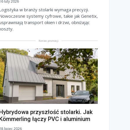
16 luty 2026
Logistyka w branży stolarki wymaga precyzji.
Nowoczesne systemy cyfrowe, takie jak Genetix,
usprawniają transport okien i drzwi, obniżając
koszty.
Koniec promocji
Hybrydowa przyszłość stolarki. Jak
Kömmerling łączy PVC i aluminium
28 lipiec 2026