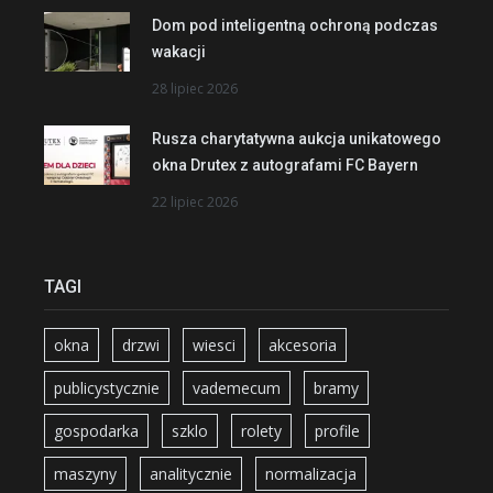
Dom pod inteligentną ochroną podczas
wakacji
28 lipiec 2026
Rusza charytatywna aukcja unikatowego
okna Drutex z autografami FC Bayern
22 lipiec 2026
TAGI
okna
drzwi
wiesci
akcesoria
publicystycznie
vademecum
bramy
gospodarka
szklo
rolety
profile
maszyny
analitycznie
normalizacja