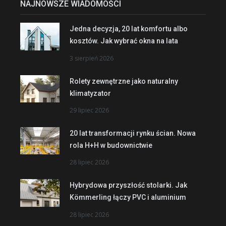
NAJNOWSZE WIADOMOŚCI
Jedna decyzja, 20 lat komfortu albo
kosztów. Jak wybrać okna na lata
3 sierpień 2026
Rolety zewnętrzne jako naturalny
klimatyzator
29 lipiec 2026
20 lat transformacji rynku ścian. Nowa
rola H+H w budownictwie
28 lipiec 2026
Hybrydowa przyszłość stolarki. Jak
Kömmerling łączy PVC i aluminium
28 lipiec 2026