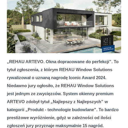
Okna ARTEVO zdobyły tytuł "Najlepszy z najlepszych" REHAU
„REHAU ARTEVO. Okna dopracowane do perfekcji”. To
Window Solutions zdobywa nagrodę Iconic Award 2024 za system
tytuł zgłoszenia, z którym REHAU Window Solutions
okienny premium ARTEVO
rywalizował o uznaną nagrodę Iconic Award 2024.
Niedawno jury ogłosiło, że REHAU Window Solutions
jest jednym ze zwycięzców. System okienny premium
ARTEVO zdobył tytuł „Najlepszy z Najlepszych” w
kategorii „Produkt - technologie budowlane”. To bardzo
prestiżowe wyróżnienie, gdyż w zależności od ilości
zgłoszeń jury przyznaje maksymalnie 15 nagród.