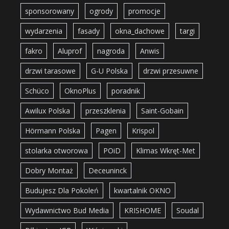
sponsorowany
ogrody
promocje
wydarzenia
fasady
okna_dachowe
targi
fakro
Aluprof
nagroda
Anwis
drzwi tarasowe
G-U Polska
drzwi przesuwne
Schüco
OknoPlus
poradnik
Awilux Polska
przeszklenia
Saint-Gobain
Hörmann Polska
Pagen
Krispol
stolarka otworowa
POiD
Klimas Wkręt-Met
Dobry Montaż
Deceuninck
Budujesz Dla Pokoleń
kwartalnik OKNO
Wydawnictwo Bud Media
KRISHOME
Soudal