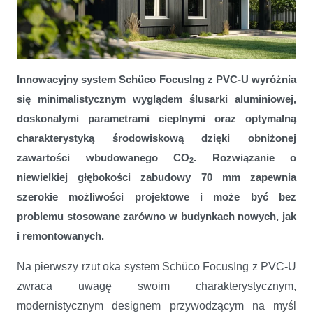
Okna Schüco FocusIng z PVC-U o obniżonym śladzie węglowym
Innowacyjny system Schüco FocusIng z PVC-U wyróżnia
się minimalistycznym wyglądem ślusarki aluminiowej,
doskonałymi parametrami cieplnymi oraz optymalną
charakterystyką środowiskową dzięki obniżonej
zawartości wbudowanego CO
. Rozwiązanie o
2
niewielkiej głębokości zabudowy 70 mm zapewnia
szerokie możliwości projektowe i może być bez
problemu stosowane zarówno w budynkach nowych, jak
i remontowanych.
Na pierwszy rzut oka system Schüco FocusIng z PVC-U
zwraca uwagę swoim charakterystycznym,
modernistycznym designem przywodzącym na myśl