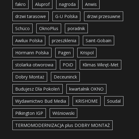
fakro
Aluprof
nagroda
Anwis
drzwi tarasowe
G-U Polska
drzwi przesuwne
Schüco
OknoPlus
poradnik
Awilux Polska
przeszklenia
Saint-Gobain
Hörmann Polska
Pagen
Krispol
stolarka otworowa
POiD
Klimas Wkręt-Met
Dobry Montaż
Deceuninck
Budujesz Dla Pokoleń
kwartalnik OKNO
Wydawnictwo Bud Media
KRISHOME
Soudal
Pilkington IGP
Wiśniowski
TERMOMODERNIZACJA plus DOBRY MONTAŻ