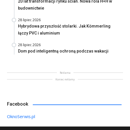
20 lat transformacji rynku ścian. Nowa rola H+H w
budownictwie
28 lipiec 2026
Hybrydowa przyszłość stolarki. Jak Kömmerling
łączy PVC i aluminium
28 lipiec 2026
Dom pod inteligentną ochroną podczas wakacji
Reklama
Koniec reklamy
Facebook
OknoSerwis.pl