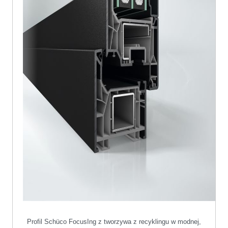
Profil Sch
ü
co FocusIng z tworzywa z recyklingu w modnej,