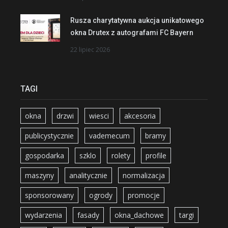
Rusza charytatywna aukcja unikatowego
okna Drutex z autografami FC Bayern
22 lipiec 2026
TAGI
okna
drzwi
wiesci
akcesoria
publicystycznie
vademecum
bramy
gospodarka
szklo
rolety
profile
maszyny
analitycznie
normalizacja
sponsorowany
ogrody
promocje
wydarzenia
fasady
okna_dachowe
targi