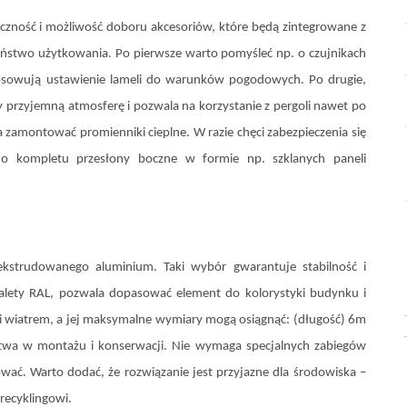
yczność i możliwość doboru akcesoriów, które będą zintegrowane z
eństwo użytkowania. Po pierwsze warto pomyśleć np. o czujnikach
tosowują ustawienie lameli do warunków pogodowych. Po drugie,
 przyjemną atmosferę i pozwala na korzystanie z pergoli nawet po
 zamontować promienniki cieplne. W razie chęci zabezpieczenia się
do kompletu przesłony boczne w formie np. szklanych paneli
kstrudowanego aluminium. Taki wybór gwarantuje stabilność i
alety RAL, pozwala dopasować element do kolorystyki budynku i
m i wiatrem, a jej maksymalne wymiary mogą osiągnąć: (długość) 6m
atwa w montażu i konserwacji. Nie wymaga specjalnych zabiegów
rować. Warto dodać, że rozwiązanie jest przyjazne dla środowiska –
recyklingowi.