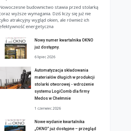
Nowoczesne budownictwo stawia przed stolarką
coraz wyższe wymagania. Dziś liczy się już nie
tylko atrakcyjny wygląd okien, ale również ich
efektywność energetyczna
Nowy numer kwartalnika OKNO
już dostępny.
6 lipiec 2026
Automatyzacja składowania
materiałów długich w produkcji
stolarki otworowej - wdrożenie
systemu LogiComb dla firmy
Medos w Chełmnie
1 czerwiec 2026
Nowe wydanie kwartalnika
„OKNO” już dostępne – przegląd