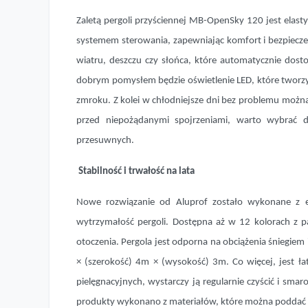
Zaletą pergoli przyściennej MB-OpenSky 120 jest elast
systemem sterowania, zapewniając komfort i bezpiecz
wiatru, deszczu czy słońca, które automatycznie dos
dobrym pomysłem będzie oświetlenie LED, które tworzy
zmroku. Z kolei w chłodniejsze dni bez problemu można
przed niepożądanymi spojrzeniami, warto wybrać 
przesuwnych.
Stabilność i trwałość na lata
Nowe rozwiązanie od Aluprof zostało wykonane z e
wytrzymałość pergoli. Dostępna aż w 12 kolorach z p
otoczenia. Pergola jest odporna na obciążenia śniegie
× (szerokość) 4m × (wysokość) 3m. Co więcej, jest ł
pielęgnacyjnych, wystarczy ją regularnie czyścić i sma
produkty wykonano z materiałów, które można poddać 