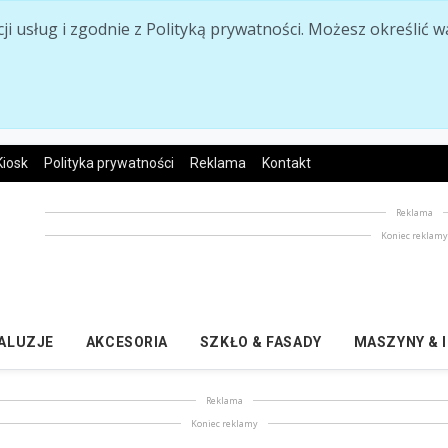
acji usług i zgodnie z Polityką prywatności. Możesz określi
Kiosk
Polityka prywatności
Reklama
Kontakt
Reklama
Koniec reklam
ŻALUZJE
AKCESORIA
SZKŁO & FASADY
MASZYNY & 
Reklama
Koniec reklamy