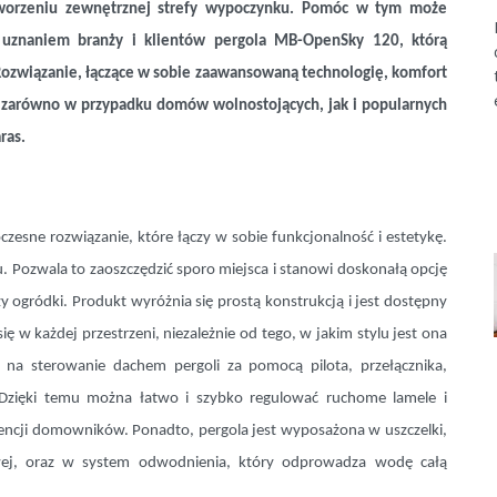
tworzeniu zewnętrznej strefy wypoczynku. Pomóc w tym może
ę uznaniem branży i klientów pergola MB-OpenSky 120, którą
 Rozwiązanie, łączące w sobie zaawansowaną technologię, komfort
ię zarówno w przypadku domów wolnostojących, jak i popularnych
ras.
esne rozwiązanie, które łączy w sobie funkcjonalność i estetykę.
Pozwala to zaoszczędzić sporo miejsca i stanowi doskonałą opcję
zy ogródki. Produkt wyróżnia się prostą konstrukcją i jest dostępny
ę w każdej przestrzeni, niezależnie od tego, w jakim stylu jest ona
na sterowanie dachem pergoli za pomocą pilota, przełącznika,
m. Dzięki temu można łatwo i szybko regulować ruchome lamele i
erencji domowników. Ponadto, pergola jest wyposażona w uszczelki,
wej, oraz w system odwodnienia, który odprowadza wodę całą