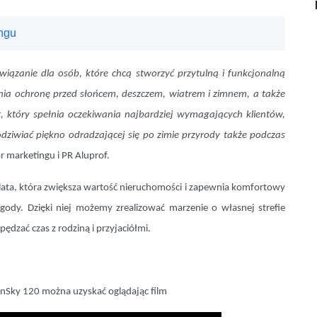
ngu
iązanie dla osób, które chcą stworzyć przytulną i funkcjonalną
wnia ochronę przed słońcem, deszczem, wiatrem i zimnem, a także
t, który spełnia oczekiwania najbardziej wymagających klientów,
podziwiać piękno odradzającej się po zimie przyrody także podczas
r marketingu i PR Aluprof.
lata, która zwiększa wartość nieruchomości i zapewnia komfortowy
ody. Dzięki niej możemy zrealizować marzenie o własnej strefie
pędzać czas z rodziną i przyjaciółmi.
enSky 120 można uzyskać oglądając film