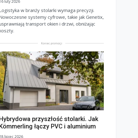
16 luty 2026
Logistyka w branży stolarki wymaga precyzji.
Nowoczesne systemy cyfrowe, takie jak Genetix,
usprawniają transport okien i drzwi, obniżając
koszty.
Koniec promocji
Hybrydowa przyszłość stolarki. Jak
Kömmerling łączy PVC i aluminium
28 lipiec 2026