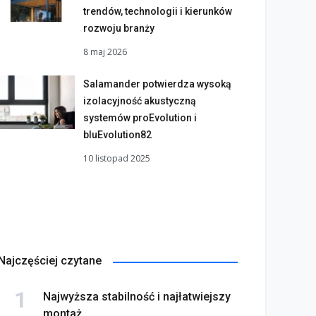
trendów, technologii i kierunków
rozwoju branży
8 maj 2026
Salamander potwierdza wysoką
izolacyjność akustyczną
systemów proEvolution i
bluEvolution82
10 listopad 2025
Najczęściej czytane
Najwyższa stabilność i najłatwiejszy
montaż