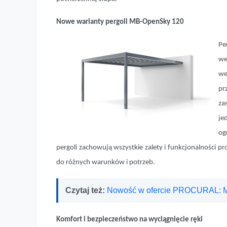
Nowe warianty pergoli MB-OpenSky 120
Pe
we
we
pr
za
je
og
pergoli zachowują wszystkie zalety i funkcjonalności p
do różnych warunków i potrzeb.
Czytaj też:
Nowość w ofercie PROCURAL: Mo
Komfort i bezpieczeństwo na wyciągnięcie ręki