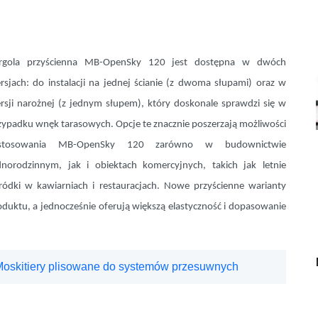
rgola przyścienna MB-OpenSky 120 jest dostępna w dwóch
rsjach: do instalacji na jednej ścianie (z dwoma słupami) oraz w
rsji narożnej (z jednym słupem), który doskonale sprawdzi się w
zypadku wnęk tarasowych. Opcje te znacznie poszerzają możliwości
stosowania MB-OpenSky 120 zarówno w budownictwie
dnorodzinnym, jak i obiektach komercyjnych, takich jak letnie
ródki w kawiarniach i restauracjach. Nowe przyścienne warianty
roduktu, a jednocześnie oferują większą elastyczność i dopasowanie
skitiery plisowane do systemów przesuwnych