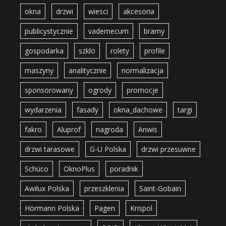
okna
drzwi
wiesci
akcesoria
publicystycznie
vademecum
bramy
gospodarka
szklo
rolety
profile
maszyny
analitycznie
normalizacja
sponsorowany
ogrody
promocje
wydarzenia
fasady
okna_dachowe
targi
fakro
Aluprof
nagroda
Anwis
drzwi tarasowe
G-U Polska
drzwi przesuwne
Schüco
OknoPlus
poradnik
Awilux Polska
przeszklenia
Saint-Gobain
Hörmann Polska
Pagen
Krispol