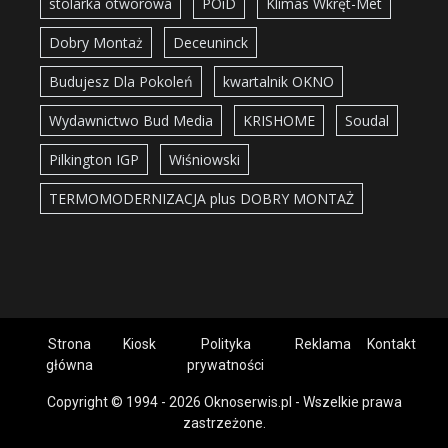
stolarka otworowa
POiD
Klimas Wkręt-Met
Dobry Montaż
Deceuninck
Budujesz Dla Pokoleń
kwartalnik OKNO
Wydawnictwo Bud Media
KRISHOME
Soudal
Pilkington IGP
Wiśniowski
TERMOMODERNIZACJA plus DOBRY MONTAŻ
Strona
Kiosk
Polityka
Reklama
Kontakt
główna
prywatności
Copyright © 1994 - 2026 Oknoserwis.pl - Wszelkie prawa
zastrzeżone.