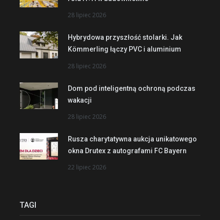
28 lipiec 2026
Hybrydowa przyszłość stolarki. Jak
Kömmerling łączy PVC i aluminium
28 lipiec 2026
Dom pod inteligentną ochroną podczas
wakacji
28 lipiec 2026
Rusza charytatywna aukcja unikatowego
okna Drutex z autografami FC Bayern
22 lipiec 2026
TAGI