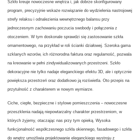
Szkło kreuje nowoczesne wnętrza i, jak dobrze skonfigurowany
program, precyzyjnie wskaże rozwiązanie do wydzielenia nastrojowej
strefy relaksu i odnalezienia wewnętrznego balansu przy
jednoczesnym zachowaniu poczucia swobody i połączenia z
otoczeniem. W tym doskonale sprawdzi się zastosowanie szkła
ornamentowego, na przykład w roli ścianki działowej. Szeroka gama
szklanych wzorów, ich różnorodna faktura oraz regularność, pozwala
na kreowanie w pełni zindywidualizowanych przestrzeni. Szkło
dekoracyjne nie tylko nadaje eleganckiego efektu 3D, ale i optycznie
powiększa przestrzeń oraz dodatkowo ją rozświetla. Oto przepis na
przytulność z charakterem w nowym wymiarze.
Ciche, ciepłe, bezpieczne i stylowe pomieszczenia – nowoczesne
przeszklenia nadają niepowtarzalny charakter przestrzeniom, w
których żyjemy, otaczając nas przy tym opieką. Wysoka
funkcjonalność współczesnego szkła okiennego, fasadowego i szkła
do wnętrz umożliwia projektowanie eleganckiego wystroju z