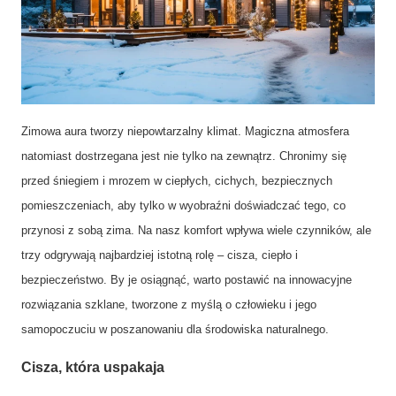
Ciche, ciepłe, bezpieczne, stylowe… jak szkło! Przeszklenia, które
otaczają komfortem i pięknem
Zimowa aura tworzy niepowtarzalny klimat. Magiczna atmosfera
natomiast dostrzegana jest nie tylko na zewnątrz. Chronimy się
przed śniegiem i mrozem w ciepłych, cichych, bezpiecznych
pomieszczeniach, aby tylko w wyobraźni doświadczać tego, co
przynosi z sobą zima. Na nasz komfort wpływa wiele czynników, ale
trzy odgrywają najbardziej istotną rolę – cisza, ciepło i
bezpieczeństwo. By je osiągnąć, warto postawić na innowacyjne
rozwiązania szklane, tworzone z myślą o człowieku i jego
samopoczuciu w poszanowaniu dla środowiska naturalnego.
Cisza, która uspakaja