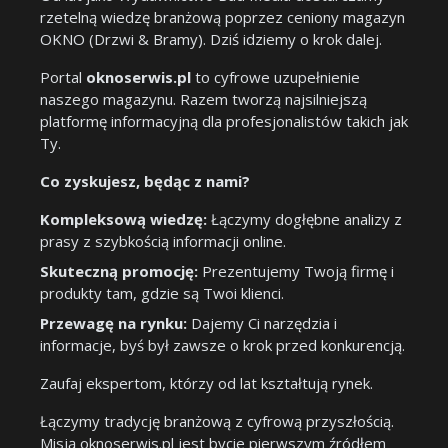
rzetelną wiedzę branżową poprzez ceniony magazyn
OKNO (Drzwi & Bramy). Dziś idziemy o krok dalej.
Portal
oknoserwis.pl
to cyfrowe uzupełnienie
naszego magazynu. Razem tworzą najsilniejszą
platformę informacyjną dla profesjonalistów takich jak
Ty.
Co zyskujesz, będąc z nami?
Kompleksową wiedzę:
Łączymy dogłębne analizy z
prasy z szybkością informacji online.
Skuteczną promocję:
Prezentujemy Twoją firmę i
produkty tam, gdzie są Twoi klienci.
Przewagę na rynku:
Dajemy Ci narzędzia i
informacje, byś był zawsze o krok przed konkurencją.
Zaufaj ekspertom, którzy od lat kształtują rynek.
Łączymy tradycję branżową z cyfrową przyszłością.
Misją oknoserwis.pl jest bycie pierwszym źródłem