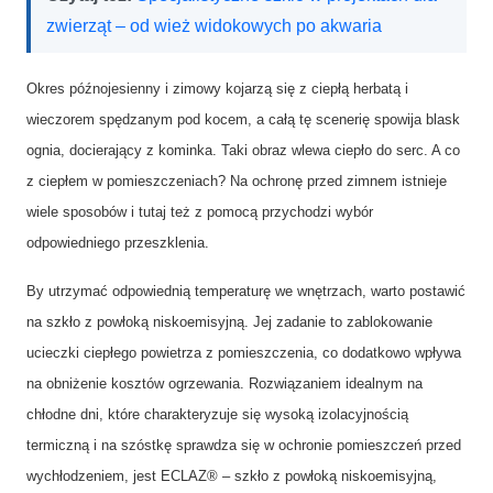
zwierząt – od wież widokowych po akwaria
Okres późnojesienny i zimowy kojarzą się z ciepłą herbatą i
wieczorem spędzanym pod kocem, a całą tę scenerię spowija blask
ognia, docierający z kominka. Taki obraz wlewa ciepło do serc. A co
z ciepłem w pomieszczeniach? Na ochronę przed zimnem istnieje
wiele sposobów i tutaj też z pomocą przychodzi wybór
odpowiedniego przeszklenia.
By utrzymać odpowiednią temperaturę we wnętrzach, warto postawić
na szkło z powłoką niskoemisyjną. Jej zadanie to zablokowanie
ucieczki ciepłego powietrza z pomieszczenia, co dodatkowo wpływa
na obniżenie kosztów ogrzewania. Rozwiązaniem idealnym na
chłodne dni, które charakteryzuje się wysoką izolacyjnością
termiczną i na szóstkę sprawdza się w ochronie pomieszczeń przed
wychłodzeniem, jest ECLAZ® – szkło z powłoką niskoemisyjną,