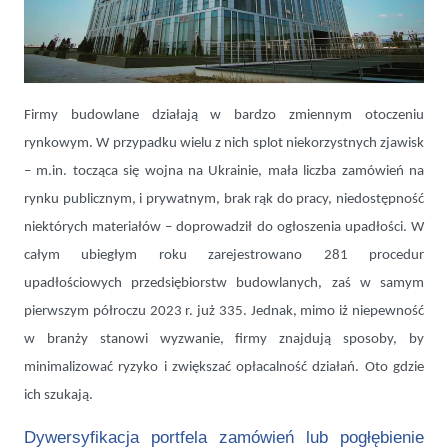
Niepewna sytuacja na rynku budownictwa. Jak budować, by to się
opłacało
Firmy budowlane działają w bardzo zmiennym otoczeniu
rynkowym. W przypadku wielu z nich splot niekorzystnych zjawisk
– m.in. tocząca się wojna na Ukrainie, mała liczba zamówień na
rynku publicznym, i prywatnym, brak rąk do pracy, niedostępność
niektórych materiałów – doprowadził do ogłoszenia upadłości. W
całym ubiegłym roku zarejestrowano 281 procedur
upadłościowych przedsiębiorstw budowlanych, zaś w samym
pierwszym półroczu 2023 r. już 335. Jednak, mimo iż niepewność
w branży stanowi wyzwanie, firmy znajdują sposoby, by
minimalizować ryzyko i zwiększać opłacalność działań. Oto gdzie
ich szukają.
Dywersyfikacja portfela zamówień lub pogłębienie