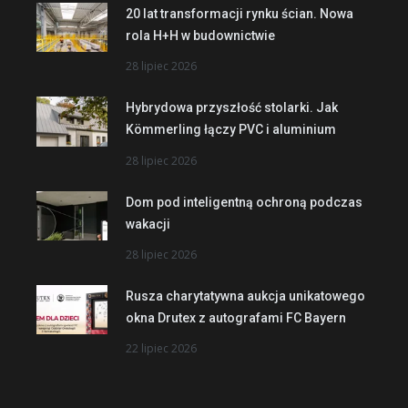
20 lat transformacji rynku ścian. Nowa
rola H+H w budownictwie
28 lipiec 2026
Hybrydowa przyszłość stolarki. Jak
Kömmerling łączy PVC i aluminium
28 lipiec 2026
Dom pod inteligentną ochroną podczas
wakacji
28 lipiec 2026
Rusza charytatywna aukcja unikatowego
okna Drutex z autografami FC Bayern
22 lipiec 2026