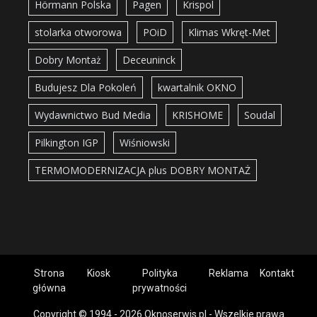
Hörmann Polska
Pagen
Krispol
stolarka otworowa
POiD
Klimas Wkręt-Met
Dobry Montaż
Deceuninck
Budujesz Dla Pokoleń
kwartalnik OKNO
Wydawnictwo Bud Media
KRISHOME
Soudal
Pilkington IGP
Wiśniowski
TERMOMODERNIZACJA plus DOBRY MONTAŻ
Strona
Kiosk
Polityka
Reklama
Kontakt
główna
prywatności
Copyright © 1994 - 2026 Oknoserwis.pl - Wszelkie prawa