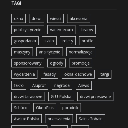
TAGI
okna
drzwi
wiesci
akcesoria
publicystycznie
vademecum
bramy
gospodarka
szklo
rolety
profile
maszyny
analitycznie
normalizacja
sponsorowany
ogrody
promocje
wydarzenia
fasady
okna_dachowe
targi
fakro
Aluprof
nagroda
Anwis
drzwi tarasowe
G-U Polska
drzwi przesuwne
Schüco
OknoPlus
poradnik
Awilux Polska
przeszklenia
Saint-Gobain