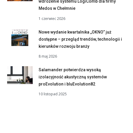
wdrożenie systemu LogiComb dla firmy
Medos w Chełmnie
1 czerwiec 2026
Nowe wydanie kwartalnika „OKNO” już
dostępne – przegląd trendów, technologii i
kierunków rozwoju branży
8 maj 2026
Salamander potwierdza wysoką
izolacyjność akustyczną systemów
proEvolution i bluEvolution82
10 listopad 2025