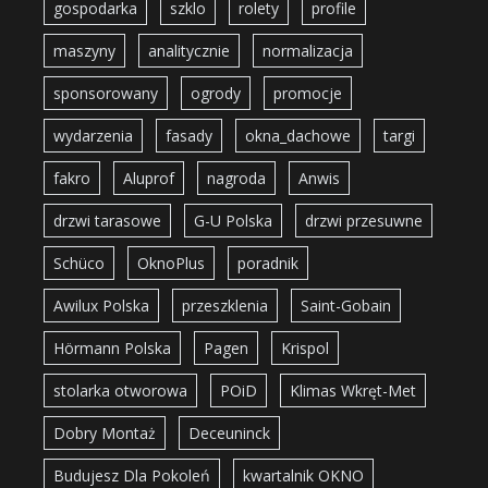
gospodarka
szklo
rolety
profile
maszyny
analitycznie
normalizacja
sponsorowany
ogrody
promocje
wydarzenia
fasady
okna_dachowe
targi
fakro
Aluprof
nagroda
Anwis
drzwi tarasowe
G-U Polska
drzwi przesuwne
Schüco
OknoPlus
poradnik
Awilux Polska
przeszklenia
Saint-Gobain
Hörmann Polska
Pagen
Krispol
stolarka otworowa
POiD
Klimas Wkręt-Met
Dobry Montaż
Deceuninck
Budujesz Dla Pokoleń
kwartalnik OKNO