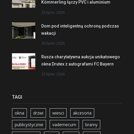
Kömmerling łączy PVC i aluminium
28 lipiec 2026
Dom pod inteligentną ochroną podczas
wakacji
28 lipiec 2026
Rusza charytatywna aukcja unikatowego
okna Drutex z autografami FC Bayern
22 lipiec 2026
TAGI
okna
drzwi
wiesci
akcesoria
publicystycznie
vademecum
bramy