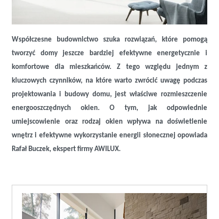
Jak rozmieścić okna względem stron świata
Współczesne budownictwo szuka rozwiązań, które pomogą
tworzyć domy jeszcze bardziej efektywne energetycznie i
komfortowe dla mieszkańców. Z tego względu jednym z
kluczowych czynników, na które warto zwrócić uwagę podczas
projektowania i budowy domu, jest właściwe rozmieszczenie
energooszczędnych okien. O tym, jak odpowiednie
umiejscowienie oraz rodzaj okien wpływa na doświetlenie
wnętrz i efektywne wykorzystanie energii słonecznej opowiada
Rafał Buczek, ekspert firmy AWILUX.