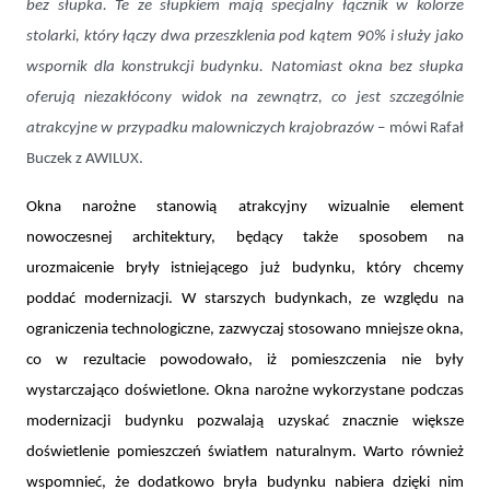
bez słupka. Te ze słupkiem mają specjalny łącznik w kolorze
stolarki, który łączy dwa przeszklenia pod kątem 90% i służy jako
wspornik dla konstrukcji budynku. Natomiast okna bez słupka
oferują niezakłócony widok na zewnątrz, co jest szczególnie
atrakcyjne w przypadku malowniczych krajobrazów
– mówi Rafał
Buczek z AWILUX.
Okna narożne stanowią atrakcyjny wizualnie element
nowoczesnej architektury, będący także sposobem na
urozmaicenie bryły istniejącego już budynku, który chcemy
poddać modernizacji. W starszych budynkach, ze względu na
ograniczenia technologiczne, zazwyczaj stosowano mniejsze okna,
co w rezultacie powodowało, iż pomieszczenia nie były
wystarczająco doświetlone. Okna narożne wykorzystane podczas
modernizacji budynku pozwalają uzyskać znacznie większe
doświetlenie pomieszczeń światłem naturalnym. Warto również
wspomnieć, że dodatkowo bryła budynku nabiera dzięki nim