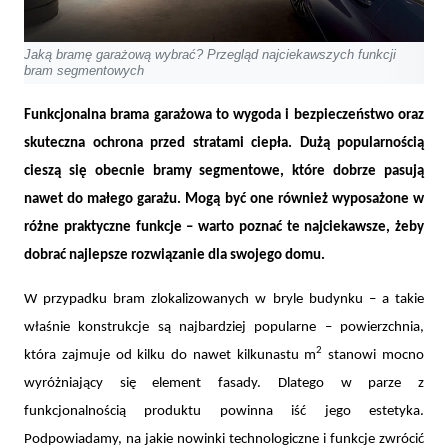
Jaką bramę garażową wybrać? Przegląd najciekawszych funkcji
bram segmentowych
Funkcjonalna brama garażowa to wygoda i bezpieczeństwo oraz
skuteczna ochrona przed stratami ciepła. Dużą popularnością
cieszą się obecnie bramy segmentowe, które dobrze pasują
nawet do małego garażu. Mogą być one również wyposażone w
różne praktyczne funkcje – warto poznać te najciekawsze, żeby
dobrać najlepsze rozwiązanie dla swojego domu.
W przypadku bram zlokalizowanych w bryle budynku – a takie
właśnie konstrukcje są najbardziej popularne
–
powierzchnia,
2
która zajmuje od kilku do nawet kilkunastu m
stanowi mocno
wyróżniający się element fasady. Dlatego w parze z
funkcjonalnością produktu powinna iść jego estetyka.
Podpowiadamy, na jakie nowinki technologiczne i funkcje zwrócić