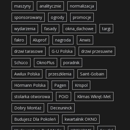
maszyny
analitycznie
normalizacja
sponsorowany
ogrody
promocje
wydarzenia
fasady
okna_dachowe
targi
fakro
Aluprof
nagroda
Anwis
drzwi tarasowe
G-U Polska
drzwi przesuwne
Schüco
OknoPlus
poradnik
Awilux Polska
przeszklenia
Saint-Gobain
Hörmann Polska
Pagen
Krispol
stolarka otworowa
POiD
Klimas Wkręt-Met
Dobry Montaż
Deceuninck
Budujesz Dla Pokoleń
kwartalnik OKNO