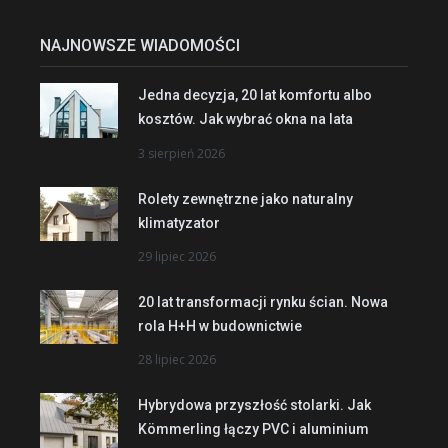
NAJNOWSZE WIADOMOŚCI
Jedna decyzja, 20 lat komfortu albo
kosztów. Jak wybrać okna na lata
3 sierpień 2026
Rolety zewnętrzne jako naturalny
klimatyzator
29 lipiec 2026
20 lat transformacji rynku ścian. Nowa
rola H+H w budownictwie
28 lipiec 2026
Hybrydowa przyszłość stolarki. Jak
Kömmerling łączy PVC i aluminium