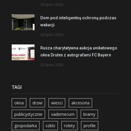
28 lipiec 2026
Dom pod inteligentną ochroną podczas
wakacji
28 lipiec 2026
Rusza charytatywna aukcja unikatowego
okna Drutex z autografami FC Bayern
22 lipiec 2026
TAGI
okna
drzwi
wiesci
akcesoria
publicystycznie
vademecum
bramy
gospodarka
szklo
rolety
profile