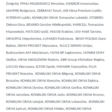
Żmigród, PPHU PASZKIEWICZ Wrocław, INDEKOR Inowrocław,
SAMPRE Bydgoszcz, ZEBRANO Toruń, AIR Okna Premium Lublin,
INTERMO Lublin, KOWALSKI OKNA Tomaszów Lubelski, STOBERG
Zielona Góra, BEVARD Gorzów Wielkopolski, MARCELL Tomaszów
Mazowiecki, MSTUDIO Łódź, HOUSE Kraków, UNI-MAR Tarnów,
OKNOPOL Niepołomice, LUMARO Podrzecze, BESSY POLSKA Stare
Babice, DEMO PROJEKT Warszawa, KLUCZ SERWIS Grójec,
Budosystem AM Wojcieszyn, NOVA BP Legionowo, NOWAK DOM
Siedlce, OKNA WASILEWSKI Radom, ABR Group Michałów-Regina,
LOCUSS Warszawa, ELTOR Opole, MIMARK Namysłów, PLUS
PROJEKT Rzeszów, KOWALSKI OKNA Biłgoraj, KOWALSKI OKNA
Brzozów, KOWALSKI OKNA Rzeszów, KOWALSKI OKNA Dębica,
KOWALSKI OKNA Dynów, KOWALSKI OKNA Gorlice, KOWALSKI
OKNA Jarosław, KOWALSKI OKNA Jasło, KOWALSKI OKNA Krosno,
KOWALSKI OKNA Leżajsk, KOWALSKI OKNA Lubaczów, KOWALSKI
OKNA Łańcut, KOWALSKI OKNA Mielec, KOWALSKI OKNA