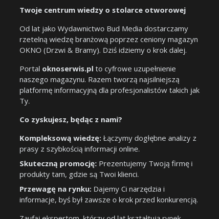
Twoje centrum wiedzy o stolarce otworowej
Od lat jako Wydawnictwo Bud Media dostarczamy
rzetelną wiedzę branżową poprzez ceniony magazyn
OKNO (Drzwi & Bramy). Dziś idziemy o krok dalej.
Portal
oknoserwis.pl
to cyfrowe uzupełnienie
naszego magazynu. Razem tworzą najsilniejszą
platformę informacyjną dla profesjonalistów takich jak
Ty.
Co zyskujesz, będąc z nami?
Kompleksową wiedzę:
Łączymy dogłębne analizy z
prasy z szybkością informacji online.
Skuteczną promocję:
Prezentujemy Twoją firmę i
produkty tam, gdzie są Twoi klienci.
Przewagę na rynku:
Dajemy Ci narzędzia i
informacje, byś był zawsze o krok przed konkurencją.
Zaufaj ekspertom, którzy od lat kształtują rynek.