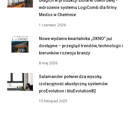
długich w produkcji stolarki otworowej -
wdrożenie systemu LogiComb dla firmy
Medos w Chełmnie
1 czerwiec 2026
Nowe wydanie kwartalnika „OKNO” już
dostępne – przegląd trendów, technologii i
kierunków rozwoju branży
8 maj 2026
Salamander potwierdza wysoką
izolacyjność akustyczną systemów
proEvolution i bluEvolution82
10 listopad 2025