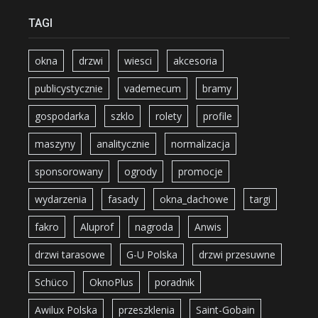
TAGI
okna
drzwi
wiesci
akcesoria
publicystycznie
vademecum
bramy
gospodarka
szklo
rolety
profile
maszyny
analitycznie
normalizacja
sponsorowany
ogrody
promocje
wydarzenia
fasady
okna_dachowe
targi
fakro
Aluprof
nagroda
Anwis
drzwi tarasowe
G-U Polska
drzwi przesuwne
Schüco
OknoPlus
poradnik
Awilux Polska
przeszklenia
Saint-Gobain