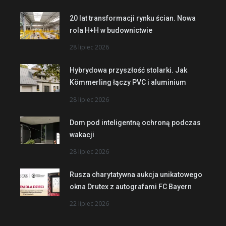
20 lat transformacji rynku ścian. Nowa
rola H+H w budownictwie
28 lipiec 2026
Hybrydowa przyszłość stolarki. Jak
Kömmerling łączy PVC i aluminium
28 lipiec 2026
Dom pod inteligentną ochroną podczas
wakacji
28 lipiec 2026
Rusza charytatywna aukcja unikatowego
okna Drutex z autografami FC Bayern
22 lipiec 2026