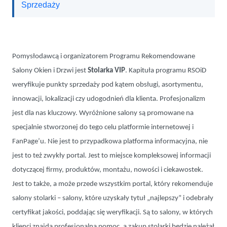
Sprzedaży
Pomysłodawcą i organizatorem Programu Rekomendowane
Salony Okien i Drzwi jest
Stolarka VIP
. Kapituła programu RSOiD
weryfikuje punkty sprzedaży pod kątem obsługi, asortymentu,
innowacji, lokalizacji czy udogodnień dla klienta. Profesjonalizm
jest dla nas kluczowy. Wyróżnione salony są promowane na
specjalnie stworzonej do tego celu platformie internetowej i
FanPage’u. Nie jest to przypadkowa platforma informacyjna, nie
jest to też zwykły portal. Jest to miejsce kompleksowej informacji
dotyczącej firmy, produktów, montażu, nowości i ciekawostek.
Jest to także, a może przede wszystkim portal, który rekomenduje
salony stolarki – salony, które uzyskały tytuł „najlepszy” i odebrały
certyfikat jakości, poddając się weryfikacji. Są to salony, w których
klienci znajdą profesjonalną pomoc, a zakup stolarki będzie należał