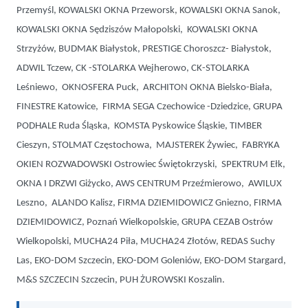
Przemyśl, KOWALSKI OKNA Przeworsk, KOWALSKI OKNA Sanok,
KOWALSKI OKNA Sędziszów Małopolski, KOWALSKI OKNA
Strzyżów, BUDMAK Białystok, PRESTIGE Choroszcz- Białystok,
ADWIL Tczew, CK -STOLARKA Wejherowo, CK-STOLARKA
Leśniewo, OKNOSFERA Puck, ARCHITON OKNA Bielsko-Biała,
FINESTRE Katowice, FIRMA SEGA Czechowice -Dziedzice, GRUPA
PODHALE Ruda Śląska, KOMSTA Pyskowice Śląskie, TIMBER
Cieszyn, STOLMAT Częstochowa, MAJSTEREK Żywiec, FABRYKA
OKIEN ROZWADOWSKI Ostrowiec Świętokrzyski, SPEKTRUM Ełk,
OKNA I DRZWI Giżycko, AWS CENTRUM Przeźmierowo, AWILUX
Leszno, ALANDO Kalisz, FIRMA DZIEMIDOWICZ Gniezno, FIRMA
DZIEMIDOWICZ, Poznań Wielkopolskie, GRUPA CEZAB Ostrów
Wielkopolski, MUCHA24 Piła, MUCHA24 Złotów, REDAS Suchy
Las, EKO-DOM Szczecin, EKO-DOM Goleniów, EKO-DOM Stargard,
M&S SZCZECIN Szczecin, PUH ŻUROWSKI Koszalin.