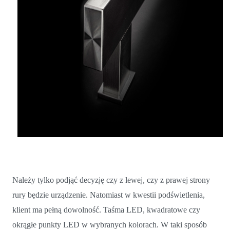
Należy tylko podjąć decyzję czy z lewej, czy z prawej strony
rury będzie urządzenie. Natomiast w kwestii podświetlenia,
klient ma pełną dowolność. Taśma LED, kwadratowe czy
okrągłe punkty LED w wybranych kolorach. W taki sposób