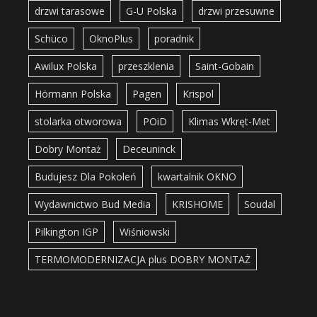
drzwi tarasowe
G-U Polska
drzwi przesuwne
Schüco
OknoPlus
poradnik
Awilux Polska
przeszklenia
Saint-Gobain
Hörmann Polska
Pagen
Krispol
stolarka otworowa
POiD
Klimas Wkręt-Met
Dobry Montaż
Deceuninck
Budujesz Dla Pokoleń
kwartalnik OKNO
Wydawnictwo Bud Media
KRISHOME
Soudal
Pilkington IGP
Wiśniowski
TERMOMODERNIZACJA plus DOBRY MONTAŻ