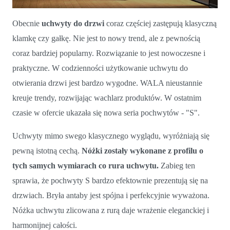
Obecnie
uchwyty do drzwi
coraz częściej zastępują klasyczną
Uchwyty do drzwi-nowa seria S
klamkę czy gałkę. Nie jest to nowy trend, ale z pewnością
coraz bardziej popularny. Rozwiązanie to jest nowoczesne i
praktyczne. W codzienności użytkowanie uchwytu do
otwierania drzwi jest bardzo wygodne. WALA nieustannie
kreuje trendy, rozwijając wachlarz produktów. W ostatnim
czasie w ofercie ukazała się nowa seria pochwytów - "S".
Uchwyty mimo swego klasycznego wyglądu, wyróżniają się
pewną istotną cechą.
Nóżki zostały wykonane z profilu o
tych samych wymiarach co rura uchwytu.
Zabieg ten
sprawia, że pochwyty S bardzo efektownie prezentują się na
drzwiach. Bryła antaby jest spójna i perfekcyjnie wyważona.
Nóżka uchwytu zlicowana z rurą daje wrażenie eleganckiej i
harmonijnej całości.