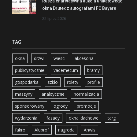
Rusza charytatywna aukcja unikatowego
okna Drutex z autografami FC Bayern
22 lipiec 2026
TAGI
okna
drzwi
wiesci
akcesoria
publicystycznie
vademecum
bramy
gospodarka
szklo
rolety
profile
maszyny
analitycznie
normalizacja
sponsorowany
ogrody
promocje
wydarzenia
fasady
okna_dachowe
targi
fakro
Aluprof
nagroda
Anwis