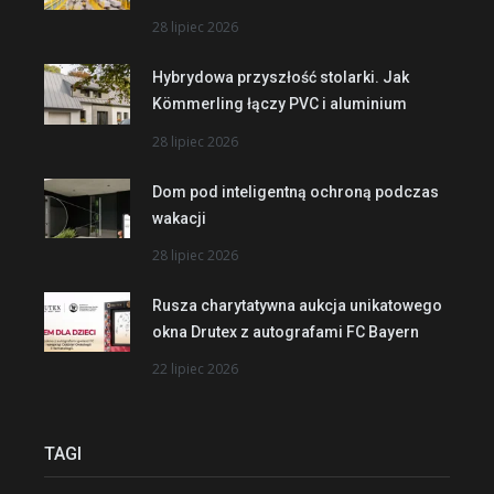
28 lipiec 2026
Hybrydowa przyszłość stolarki. Jak
Kömmerling łączy PVC i aluminium
28 lipiec 2026
Dom pod inteligentną ochroną podczas
wakacji
28 lipiec 2026
Rusza charytatywna aukcja unikatowego
okna Drutex z autografami FC Bayern
22 lipiec 2026
TAGI