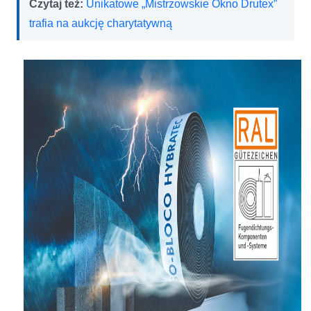
Czytaj też:
Unikatowe „Mistrzowskie Okno Drutex”
trafia na aukcję charytatywną