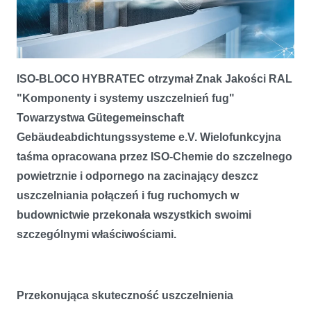
ISO-BLOCO HYBRATEC otrzymał Znak Jakości RAL
Taśma wielofunkcyjna ISO-BLOCO HYBRATEC wyróżniona znakiem
jakości RAL
"Komponenty i systemy uszczelnień fug"
Towarzystwa Gütegemeinschaft
Gebäudeabdichtungssysteme e.V. Wielofunkcyjna
taśma opracowana przez ISO-Chemie do szczelnego
powietrznie i odpornego na zacinający deszcz
uszczelniania połączeń i fug ruchomych w
budownictwie przekonała wszystkich swoimi
szczególnymi właściwościami.
Przekonująca skuteczność uszczelnienia