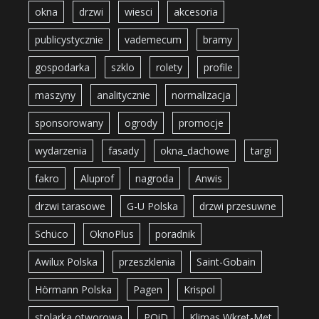
okna
drzwi
wiesci
akcesoria
publicystycznie
vademecum
bramy
gospodarka
szklo
rolety
profile
maszyny
analitycznie
normalizacja
sponsorowany
ogrody
promocje
wydarzenia
fasady
okna_dachowe
targi
fakro
Aluprof
nagroda
Anwis
drzwi tarasowe
G-U Polska
drzwi przesuwne
Schüco
OknoPlus
poradnik
Awilux Polska
przeszklenia
Saint-Gobain
Hörmann Polska
Pagen
Krispol
stolarka otworowa
POiD
Klimas Wkręt-Met