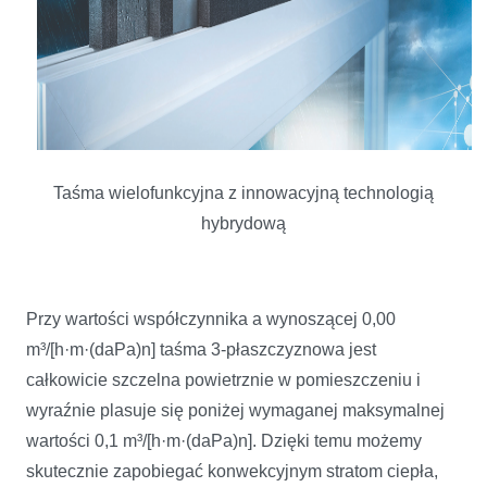
Taśma wielofunkcyjna z innowacyjną technologią
hybrydową
Przy wartości współczynnika a wynoszącej 0,00
m³/[h·m·(daPa)n] taśma 3-płaszczyznowa jest
całkowicie szczelna powietrznie w pomieszczeniu i
wyraźnie plasuje się poniżej wymaganej maksymalnej
wartości 0,1 m³/[h·m·(daPa)n]. Dzięki temu możemy
skutecznie zapobiegać konwekcyjnym stratom ciepła,