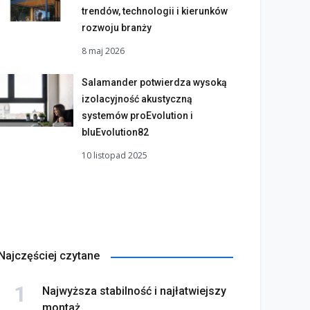
trendów, technologii i kierunków
rozwoju branży
8 maj 2026
Salamander potwierdza wysoką
izolacyjność akustyczną
systemów proEvolution i
bluEvolution82
10 listopad 2025
Najczęściej czytane
Najwyższa stabilność i najłatwiejszy
montaż