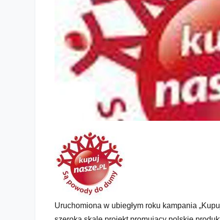
Uruchomiona w ubiegłym roku kampania „Kupuj
szeroką skalę projekt promujący polskie prod