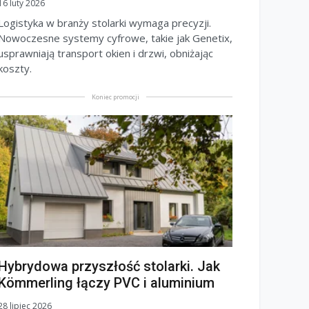
16 luty 2026
Logistyka w branży stolarki wymaga precyzji.
Nowoczesne systemy cyfrowe, takie jak Genetix,
usprawniają transport okien i drzwi, obniżając
koszty.
Koniec promocji
Hybrydowa przyszłość stolarki. Jak
Kömmerling łączy PVC i aluminium
28 lipiec 2026