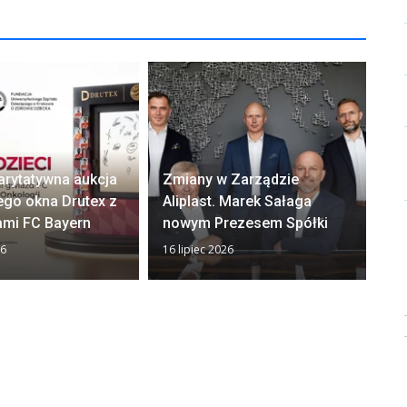
arytatywna aukcja
Zmiany w Zarządzie
Ok
ego okna Drutex z
Aliplast. Marek Sałaga
zw
ami FC Bayern
nowym Prezesem Spółki
z
26
16 lipiec 2026
13 