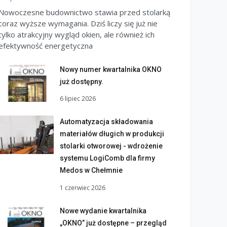
Nowoczesne budownictwo stawia przed stolarką
coraz wyższe wymagania. Dziś liczy się już nie
tylko atrakcyjny wygląd okien, ale również ich
efektywność energetyczna
Nowy numer kwartalnika OKNO
już dostępny.
6 lipiec 2026
Automatyzacja składowania
materiałów długich w produkcji
stolarki otworowej - wdrożenie
systemu LogiComb dla firmy
Medos w Chełmnie
1 czerwiec 2026
Nowe wydanie kwartalnika
„OKNO” już dostępne – przegląd