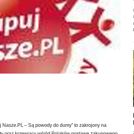
 Nasze.PL – Są powody do dumy” to zakrojony na
ukty oraz krzewiący wśród Polaków postawę zakupowego