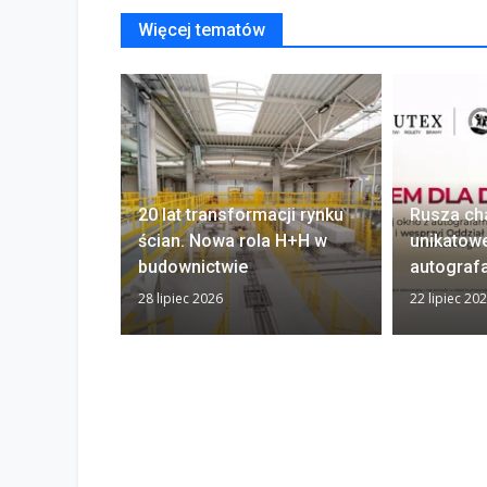
Więcej tematów
20 lat transformacji rynku
Rusza ch
ścian. Nowa rola H+H w
unikatow
budownictwie
autograf
28 lipiec 2026
22 lipiec 20