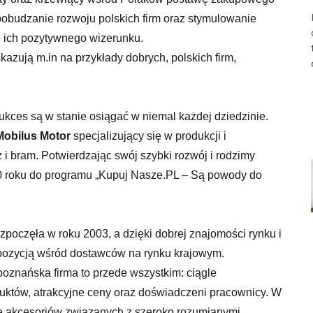
pobudzanie rozwoju polskich firm oraz stymulowanie
e ich pozytywnego wizerunku.
zują m.in na przykłady dobrych, polskich firm,
ukces są w stanie osiągać w niemal każdej dziedzinie.
Mobilus Motor
specjalizujący się w produkcji i
z i bram. Potwierdzając swój szybki rozwój i rodzimy
010 roku do programu „Kupuj Nasze.PL – Są powody do
zpoczęła w roku 2003, a dzięki dobrej znajomości rynku i
 pozycją wśród dostawców na rynku krajowym.
poznańska firma to przede wszystkim: ciągle
oduktów, atrakcyjne ceny oraz doświadczeni pracownicy. W
ę akcesoriów związanych z szeroko rozumianymi