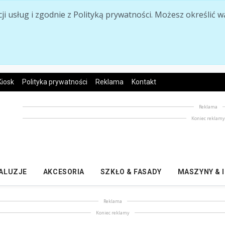
acji usług i zgodnie z Polityką prywatności. Możesz określi
Kiosk
Polityka prywatności
Reklama
Kontakt
Reklama
Koniec reklam
ŻALUZJE
AKCESORIA
SZKŁO & FASADY
MASZYNY & 
Reklama
Koniec reklamy