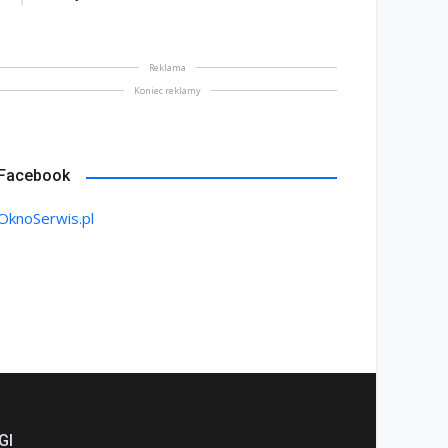
Reklama
Koniec reklamy
Facebook
OknoSerwis.pl
GI