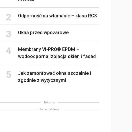
Odporność na włamanie – klasa RC3
Okna przeciwpożarowe
Membrany VI-PRO® EPDM –
wodoodporna izolacja okien i fasad
na bez tajemnic. Na co
rócić uwagę przed
Saint-Gobain prezentuje
akupem
nowy film wizerunkowy
Jak zamontować okna szczelnie i
zgodnie z wytycznymi
lipiec 2026
13 lipiec 2026
Reklama
Koniec reklamy