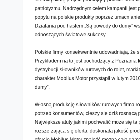
patriotyzmu. Nadrzędnym celem kampanii jest 
popytu na polskie produkty poprzez umacniani
"Kupuj nasze". Są powody...
Działania pod hasłem „Są powody do dumy” wska
odnoszących światowe sukcesy.
Polskie firmy konsekwentnie udowadniają, że s
Przykładem na to jest pochodzący z Poznania
dystrybucji siłowników rurowych do rolet, marki
charakter Mobilus Motor przystąpił w lutym 2
dumy”.
Własną produkcję siłowników rurowych firma ro
potrzeb konsumentów, cieszy się dziś rosnącą
Największe atuty jakimi pochwalić może się ta 
rozszerzająca się oferta, doskonała jakość pr
ofercie Mobilus Motor znaleźć można całą gam