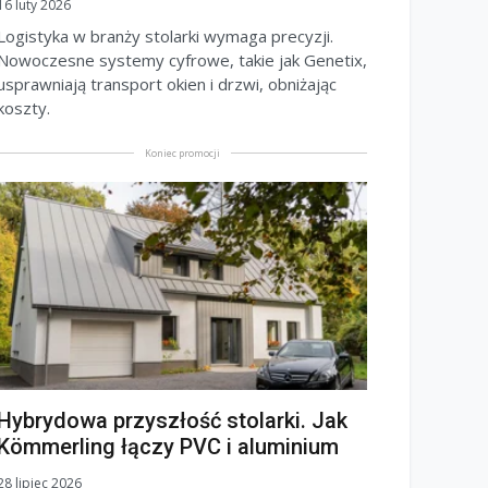
16 luty 2026
Logistyka w branży stolarki wymaga precyzji.
Nowoczesne systemy cyfrowe, takie jak Genetix,
usprawniają transport okien i drzwi, obniżając
koszty.
Koniec promocji
Hybrydowa przyszłość stolarki. Jak
Kömmerling łączy PVC i aluminium
28 lipiec 2026