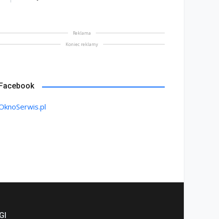
Reklama
Koniec reklamy
Facebook
OknoSerwis.pl
GI