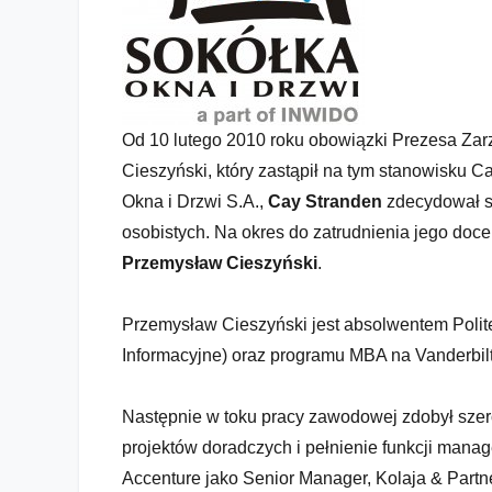
Od 10 lutego 2010 roku obowiązki Prezesa Zar
Cieszyński, który zastąpił na tym stanowisku C
Okna i Drzwi S.A.,
Cay Stranden
zdecydował s
osobistych. Na okres do zatrudnienia jego doc
Przemysław Cieszyński
.
Przemysław Cieszyński jest absolwentem Polit
Zmiana w Zarządzie SOKÓŁKI
Informacyjne) oraz programu MBA na Vanderbilt 
Następnie w toku pracy zawodowej zdobył szer
projektów doradczych i pełnienie funkcji manage
Accenture jako Senior Manager, Kolaja & Partn