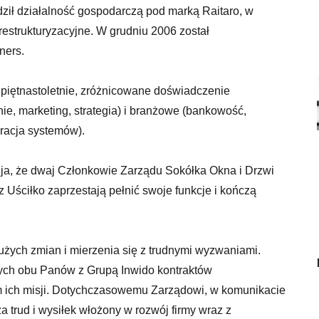
ził działalność gospodarczą pod marką Raitaro, w
 restrukturyzacyjne. W grudniu 2006 został
ners.
piętnastoletnie, zróżnicowane doświadczenie
nie, marketing, strategia) i branżowe (bankowość,
gracja systemów).
zja, że dwaj Członkowie Zarządu Sokółka Okna i Drzwi
Uściłko zaprzestają pełnić swoje funkcje i kończą
użych zmian i mierzenia się z trudnymi wyzwaniami.
ych obu Panów z Grupą Inwido kontraktów
m ich misji. Dotychczasowemu Zarządowi, w komunikacie
 trud i wysiłek włożony w rozwój firmy wraz z