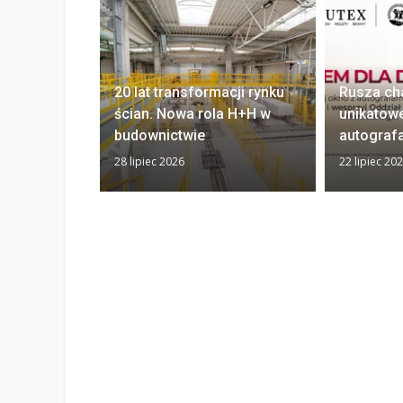
20 lat transformacji rynku
Rusza ch
ścian. Nowa rola H+H w
unikatow
budownictwie
autograf
28 lipiec 2026
22 lipiec 20