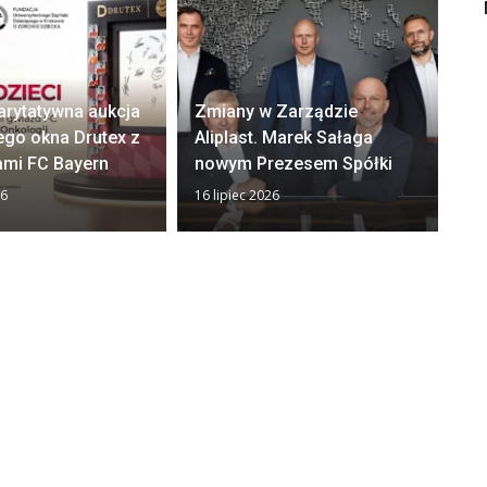
arytatywna aukcja
Zmiany w Zarządzie
Ok
ego okna Drutex z
Aliplast. Marek Sałaga
zw
ami FC Bayern
nowym Prezesem Spółki
z
26
16 lipiec 2026
13 