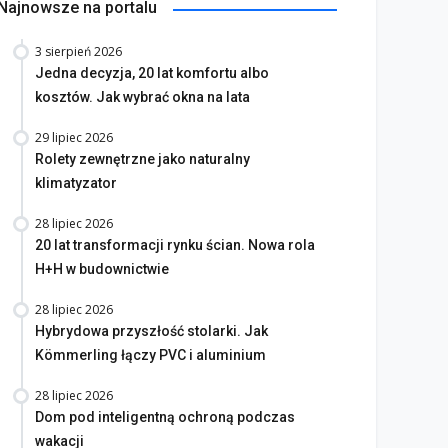
Najnowsze na portalu
3 sierpień 2026
Jedna decyzja, 20 lat komfortu albo
kosztów. Jak wybrać okna na lata
na bez tajemnic. Na co
rócić uwagę przed
Saint-Gobain prezentuje
29 lipiec 2026
akupem
nowy film wizerunkowy
Rolety zewnętrzne jako naturalny
lipiec 2026
13 lipiec 2026
klimatyzator
28 lipiec 2026
20 lat transformacji rynku ścian. Nowa rola
H+H w budownictwie
28 lipiec 2026
Hybrydowa przyszłość stolarki. Jak
Kömmerling łączy PVC i aluminium
28 lipiec 2026
Dom pod inteligentną ochroną podczas
wakacji