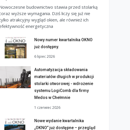
Nowoczesne budownictwo stawia przed stolarką
coraz wyższe wymagania. Dziś liczy się już nie
tylko atrakcyjny wygląd okien, ale również ich
efektywność energetyczna
Nowy numer kwartalnika OKNO
już dostępny.
6 lipiec 2026
Automatyzacja składowania
materiałów długich w produkcji
stolarki otworowej - wdrożenie
systemu LogiComb dla firmy
Medos w Chełmnie
1 czerwiec 2026
Nowe wydanie kwartalnika
„OKNO” już dostępne – przegląd