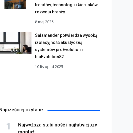
trendów, technologii i kierunków
rozwoju branży
8 maj 2026
Salamander potwierdza wysoką
izolacyjność akustyczną
systemów proEvolution i
bluEvolution82
10 listopad 2025
Najczęściej czytane
Najwyższa stabilność i najłatwiejszy
montaż