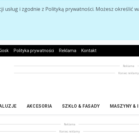
acji usług i zgodnie z Polityką prywatności. Możesz określi
Kiosk
Polityka prywatności
Reklama
Kontakt
Reklama
Koniec reklam
ŻALUZJE
AKCESORIA
SZKŁO & FASADY
MASZYNY & 
Reklama
Koniec reklamy