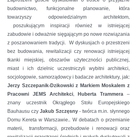
budownictwo, funkcjonalne planowanie, która
towarzyszy odpowiedzialnym architektom,
poszukującym inspiracji również w istniejącej
zabudowie i odważnie sięgającym po nowe rozwiązania
z poszanowaniem tradycji. W dyskusjach o przestrzeni
bez budowania, rewitalizacji czy renowacji istniejącej
tkanki miejskiej, obszarów użyteczności publicznej,
miast i ich dzielnic uczestniczyli wybitni architekci,
socjologowie, samorządowcy i badacze architektury, jak:
Jerzy Szczepanik-Dzikowski z Markiem Moskalem z
Pracowni JEMS Architekci
,
Huberta Trammera
–
znany uczestnik Okrągłego Stołu Europejskiego
Bauhausu czy
Jakub Szczęsny
- twórca m.in. słynnego
Domu Kereta w Warszawie.. W debatach o przemianie
materii, transformacji, przebudowie i renowacji oraz
rewitalizacji przestrzeni średnich i małych dyskutowali z