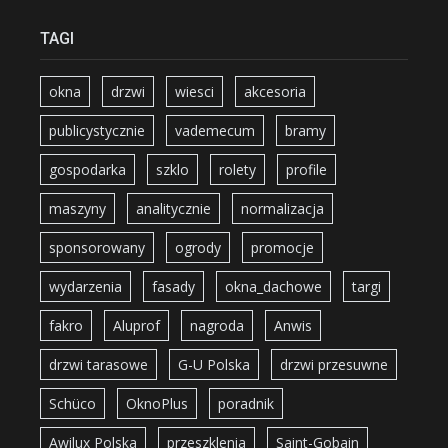
TAGI
okna
drzwi
wiesci
akcesoria
publicystycznie
vademecum
bramy
gospodarka
szklo
rolety
profile
maszyny
analitycznie
normalizacja
sponsorowany
ogrody
promocje
wydarzenia
fasady
okna_dachowe
targi
fakro
Aluprof
nagroda
Anwis
drzwi tarasowe
G-U Polska
drzwi przesuwne
Schüco
OknoPlus
poradnik
Awilux Polska
przeszklenia
Saint-Gobain