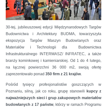
30-tej, jubileuszowej edycji Międzynarodowych Targów
Targi BUDMA 2022 - najważniejsze spotkanie branży budowlanej
Budownictwa i Architektury BUDMA, towarzyszyła
ekspozycja Targów Maszyn Budowlanych oraz
Materiałów i Technologii dla Budownictwa
Infrastrukturalnego INTERMASZ/ INFRATEC, a także
branży kominkowej i kamieniarskiej. Od 1 do 4 lutego,
na łącznej powierzchni 36 000 m2, swoją ofertę
zaprezentowało ponad
350 firm z 21 krajów
.
Pośród tysięcy profesjonalistów goszczących w
Poznaniu, silną, jak co roku, grupę stanowili
kupcy z
najważniejszych sieci i grup zakupowych materiałów
budowlanych z 17 państw
, którzy w ramach Programu