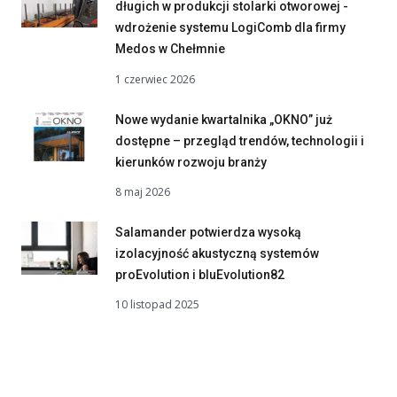
długich w produkcji stolarki otworowej -
wdrożenie systemu LogiComb dla firmy
Medos w Chełmnie
1 czerwiec 2026
Nowe wydanie kwartalnika „OKNO” już
dostępne – przegląd trendów, technologii i
kierunków rozwoju branży
8 maj 2026
Salamander potwierdza wysoką
izolacyjność akustyczną systemów
proEvolution i bluEvolution82
10 listopad 2025