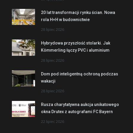
20 lat transformacji rynku ścian. Nowa
rola H+H w budownictwie
28 lipiec 2026
Hybrydowa przyszłość stolarki. Jak
Kömmerling łączy PVC i aluminium
28 lipiec 2026
Dom pod inteligentną ochroną podczas
wakacji
28 lipiec 2026
Rusza charytatywna aukcja unikatowego
okna Drutex z autografami FC Bayern
22 lipiec 2026