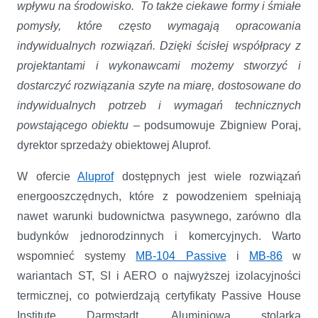
wpływu na środowisko. To także ciekawe formy i śmiałe
pomysły, które często wymagają opracowania
indywidualnych rozwiązań. Dzięki ścisłej współpracy z
projektantami i wykonawcami możemy stworzyć i
dostarczyć rozwiązania szyte na miarę, dostosowane do
indywidualnych potrzeb i wymagań technicznych
powstającego obiektu –
podsumowuje Zbigniew Poraj,
dyrektor sprzedaży obiektowej Aluprof.
W ofercie
Aluprof
dostępnych jest wiele rozwiązań
energooszczędnych, które z powodzeniem spełniają
nawet warunki budownictwa pasywnego, zarówno dla
budynków jednorodzinnych i komercyjnych. Warto
wspomnieć systemy
MB-104 Passive
i
MB-86
w
wariantach ST, SI i AERO o najwyższej izolacyjności
termicznej, co potwierdzają certyfikaty Passive House
Institute Darmstadt. Aluminiowa stolarka