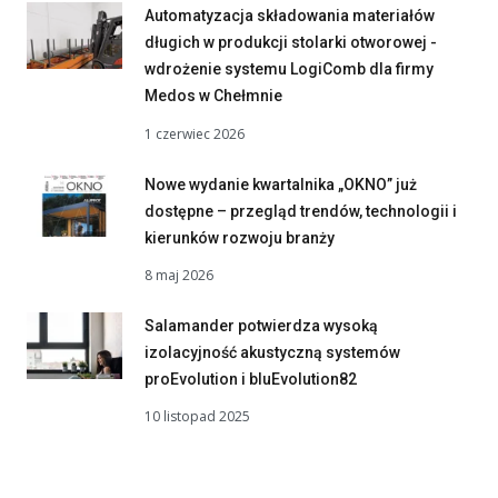
Automatyzacja składowania materiałów
długich w produkcji stolarki otworowej -
wdrożenie systemu LogiComb dla firmy
Medos w Chełmnie
1 czerwiec 2026
Nowe wydanie kwartalnika „OKNO” już
dostępne – przegląd trendów, technologii i
kierunków rozwoju branży
8 maj 2026
Salamander potwierdza wysoką
izolacyjność akustyczną systemów
proEvolution i bluEvolution82
10 listopad 2025