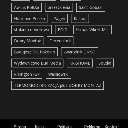
Awilux Polska
przeszklenia
Saint-Gobain
Hörmann Polska
Pagen
Krispol
stolarka otworowa
POiD
Klimas Wkręt-Met
Dobry Montaż
Deceuninck
Budujesz Dla Pokoleń
kwartalnik OKNO
Wydawnictwo Bud Media
KRISHOME
Soudal
Pilkington IGP
Wiśniowski
TERMOMODERNIZACJA plus DOBRY MONTAŻ
Strona
Kiosk
Polityka
Reklama
Kontakt