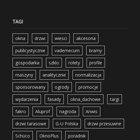
TAGI
okna
drzwi
wiesci
akcesoria
publicystycznie
vademecum
bramy
gospodarka
szklo
rolety
profile
maszyny
analitycznie
normalizacja
sponsorowany
ogrody
promocje
wydarzenia
fasady
okna_dachowe
targi
fakro
Aluprof
nagroda
Anwis
drzwi tarasowe
G-U Polska
drzwi przesuwne
Schüco
OknoPlus
poradnik