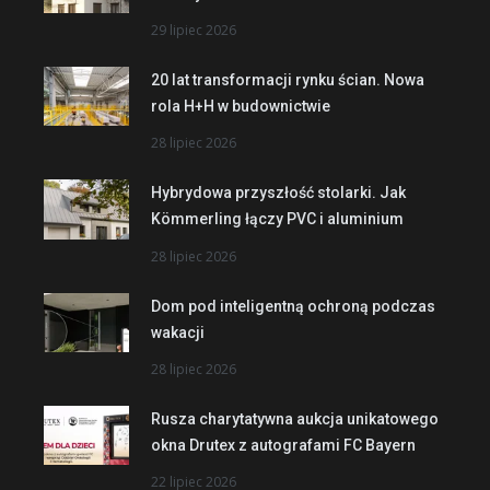
29 lipiec 2026
20 lat transformacji rynku ścian. Nowa
rola H+H w budownictwie
28 lipiec 2026
Hybrydowa przyszłość stolarki. Jak
Kömmerling łączy PVC i aluminium
28 lipiec 2026
Dom pod inteligentną ochroną podczas
wakacji
28 lipiec 2026
Rusza charytatywna aukcja unikatowego
okna Drutex z autografami FC Bayern
22 lipiec 2026