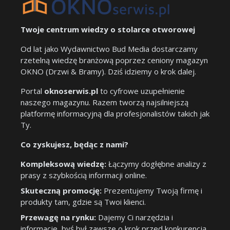
Twoje centrum wiedzy o stolarce otworowej
Od lat jako Wydawnictwo Bud Media dostarczamy
rzetelną wiedzę branżową poprzez ceniony magazyn
OKNO (Drzwi & Bramy). Dziś idziemy o krok dalej.
Portal
oknoserwis.pl
to cyfrowe uzupełnienie
naszego magazynu. Razem tworzą najsilniejszą
platformę informacyjną dla profesjonalistów takich jak
Ty.
Co zyskujesz, będąc z nami?
Kompleksową wiedzę:
Łączymy dogłębne analizy z
prasy z szybkością informacji online.
Skuteczną promocję:
Prezentujemy Twoją firmę i
produkty tam, gdzie są Twoi klienci.
Przewagę na rynku:
Dajemy Ci narzędzia i
informacje, byś był zawsze o krok przed konkurencją.