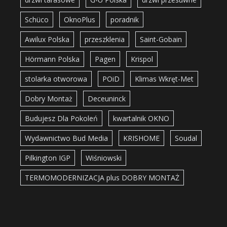
Schüco
OknoPlus
poradnik
Awilux Polska
przeszklenia
Saint-Gobain
Hörmann Polska
Pagen
Krispol
stolarka otworowa
POiD
Klimas Wkręt-Met
Dobry Montaż
Deceuninck
Budujesz Dla Pokoleń
kwartalnik OKNO
Wydawnictwo Bud Media
KRISHOME
Soudal
Pilkington IGP
Wiśniowski
TERMOMODERNIZACJA plus DOBRY MONTAŻ