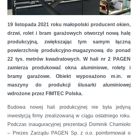
PAGEN inwestuje w Cyfrowe Aluminium od FIMTEC Polska
19 listopada 2021 roku małopolski producent okien,
drzwi, rolet i bram garażowych otworzył nową halę
produkcyjną, zwiększając tym samym łączną
powierzchnię produkcyjno-magazynową do ponad
22 tys. metrów kwadratowych. W hali nr 2 PAGEN
zamierza produkować okna aluminiowe, rolety i
bramy garażowe. Obiekt wyposażono m.in. w
maszyny do produkcji ślusarki aluminiowej
wdrożone przez FIMTEC Polska.
Budowa nowej hali produkcyjnej nie była jedyną
inwestycją firmy zrealizowaną w ciągu ostatniego roku.
Podczas inauguracyjnej prezentacji Dominik Chamioło
– Prezes Zarządu PAGEN Sp. z o.o. poinformował o