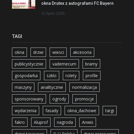
okna Drutex z autografami FC Bayern
22 lipiec 2026
TAGI
okna
drzwi
wiesci
akcesoria
publicystycznie
vademecum
bramy
gospodarka
szklo
rolety
profile
maszyny
analitycznie
normalizacja
sponsorowany
ogrody
promocje
wydarzenia
fasady
okna_dachowe
targi
fakro
Aluprof
nagroda
Anwis
drzwi tarasowe
G-U Polska
drzwi przesuwne