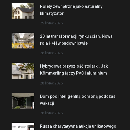
Rolety zewnętrzne jako naturalny
klimatyzator
29 lipiec 2026
20 lat transformacji rynku ścian. Nowa
rola H+H w budownictwie
28 lipiec 2026
Hybrydowa przyszłość stolarki. Jak
Kömmerling łączy PVC i aluminium
28 lipiec 2026
Dom pod inteligentną ochroną podczas
wakacji
28 lipiec 2026
Rusza charytatywna aukcja unikatowego