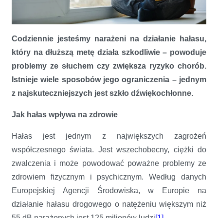
Jak przeszklenia pomagają zmniejszyć hałas
Codziennie jesteśmy narażeni na działanie hałasu,
który na dłuższą metę działa szkodliwie – powoduje
problemy ze słuchem czy zwiększa ryzyko chorób.
Istnieje wiele sposobów jego ograniczenia – jednym
z najskuteczniejszych jest szkło dźwiękochłonne.
Jak hałas wpływa na zdrowie
Hałas jest jednym z największych zagrożeń
współczesnego świata. Jest wszechobecny, ciężki do
zwalczenia i może powodować poważne problemy ze
zdrowiem fizycznym i psychicznym. Według danych
Europejskiej Agencji Środowiska, w Europie na
działanie hałasu drogowego o natężeniu większym niż
55 dB narażonych jest 125 milionów ludzi
[1]
.