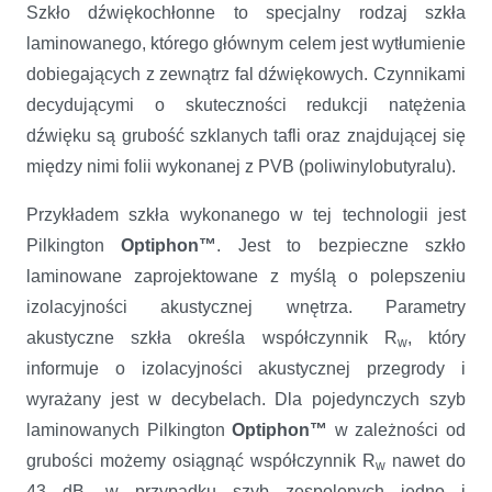
Szkło dźwiękochłonne to specjalny rodzaj szkła
laminowanego, którego głównym celem jest wytłumienie
dobiegających z zewnątrz fal dźwiękowych. Czynnikami
decydującymi o skuteczności redukcji natężenia
dźwięku są grubość szklanych tafli oraz znajdującej się
między nimi folii wykonanej z PVB (poliwinylobutyralu).
Przykładem szkła wykonanego w tej technologii jest
Pilkington
Optiphon™
. Jest to bezpieczne szkło
laminowane zaprojektowane z myślą o polepszeniu
izolacyjności akustycznej wnętrza. Parametry
akustyczne szkła określa współczynnik R
, który
w
informuje o izolacyjności akustycznej przegrody i
wyrażany jest w decybelach. Dla pojedynczych szyb
laminowanych Pilkington
Optiphon™
w zależności od
grubości możemy osiągnąć współczynnik R
nawet do
w
43 dB, w przypadku szyb zespolonych jedno i