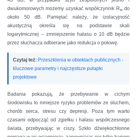
dwukomorowych możemy uzyskać współczynnik R
do
w
około 50 dB. Pamiętać należy, że izolacyjność
akustyczną określa się na podstawie skali
logarytmicznej – zmniejszenie hałasu o 10 dB będzie
przez słuchacza odbierane jako redukcja o połowę.
Czytaj też:
Przeszklenia w obiektach publicznych -
kluczowe parametry i najczęstsze pułapki
projektowe
Badania pokazują, że przebywanie w cichym
środowisku to mniejsze ryzyko problemów ze słuchem,
chorób serca, stresu czy depresji. Poza tym warto
czasami odpocząć od zgiełku i hałasu współczesnego
świata, przebywając w ciszy. Szkło dźwiękochłonne
pomaga w jej osiągnięciu, zapewniając nie tylko barierę