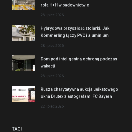
rola H+H w budownictwie
28 lipiec 2026
Hybrydowa przyszłość stolarki. Jak
Kömmerling łączy PVC i aluminium
28 lipiec 2026
Dom pod inteligentną ochroną podczas
wakacji
28 lipiec 2026
Rusza charytatywna aukcja unikatowego
okna Drutex z autografami FC Bayern
22 lipiec 2026
TAGI