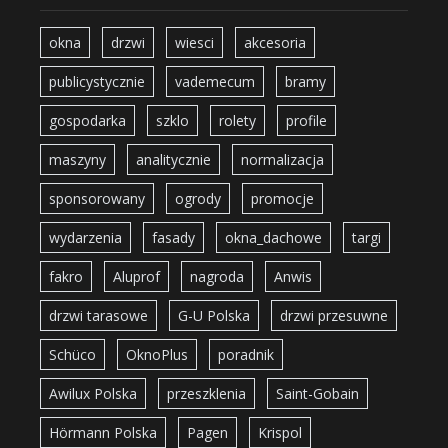
okna
drzwi
wiesci
akcesoria
publicystycznie
vademecum
bramy
gospodarka
szklo
rolety
profile
maszyny
analitycznie
normalizacja
sponsorowany
ogrody
promocje
wydarzenia
fasady
okna_dachowe
targi
fakro
Aluprof
nagroda
Anwis
drzwi tarasowe
G-U Polska
drzwi przesuwne
Schüco
OknoPlus
poradnik
Awilux Polska
przeszklenia
Saint-Gobain
Hörmann Polska
Pagen
Krispol