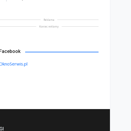
lipiec 2026
13 lipiec 2026
Reklama
Koniec reklamy
Facebook
OknoSerwis.pl
GI