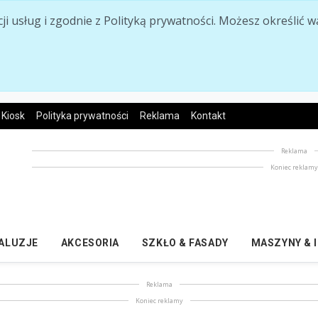
acji usług i zgodnie z Polityką prywatności. Możesz określi
Kiosk
Polityka prywatności
Reklama
Kontakt
Reklama
Koniec reklam
ŻALUZJE
AKCESORIA
SZKŁO & FASADY
MASZYNY & 
Reklama
Koniec reklamy