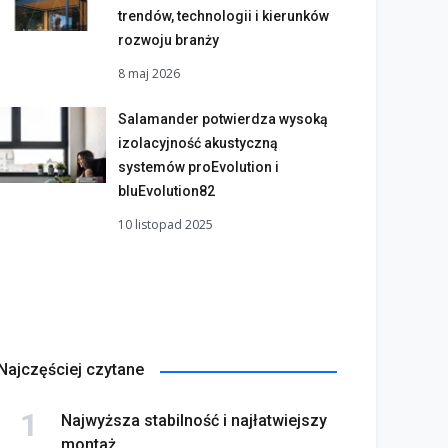
trendów, technologii i kierunków
rozwoju branży
8 maj 2026
Salamander potwierdza wysoką
izolacyjność akustyczną
systemów proEvolution i
bluEvolution82
10 listopad 2025
Najczęściej czytane
Najwyższa stabilność i najłatwiejszy
montaż