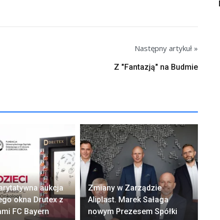
Następny artykuł »
Z "Fantazją" na Budmie
arytatywna aukcja
Zmiany w Zarządzie
Ok
ego okna Drutex z
Aliplast. Marek Sałaga
zw
ami FC Bayern
nowym Prezesem Spółki
z