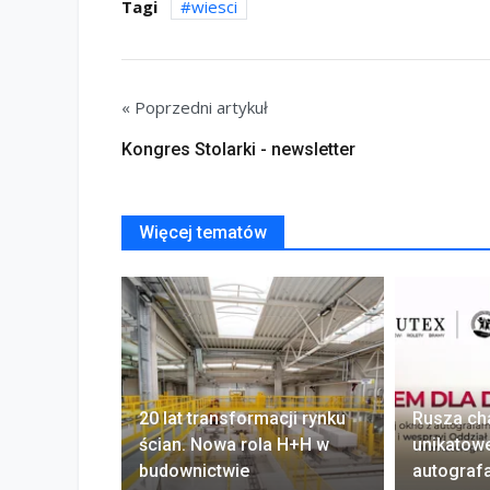
Tagi
wiesci
« Poprzedni artykuł
Kongres Stolarki - newsletter
Więcej tematów
20 lat transformacji rynku
Rusza ch
ścian. Nowa rola H+H w
unikatow
budownictwie
autograf