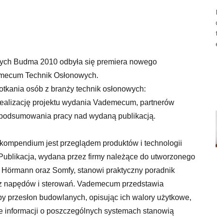
ch Budma 2010 odbyła się premiera nowego
emecum Technik Osłonowych.
otkania osób z branży technik osłonowych:
w realizację projektu wydania Vademecum, partnerów
podsumowania pracy nad wydaną publikacją.
kompendium jest przeglądem produktów i technologii
ublikacja, wydana przez firmy należące do utworzonego
, Hörmann oraz Somfy, stanowi praktyczny poradnik
az napędów i sterowań. Vademecum przedstawia
py przesłon budowlanych, opisując ich walory użytkowe,
ie informacji o poszczególnych systemach stanowią