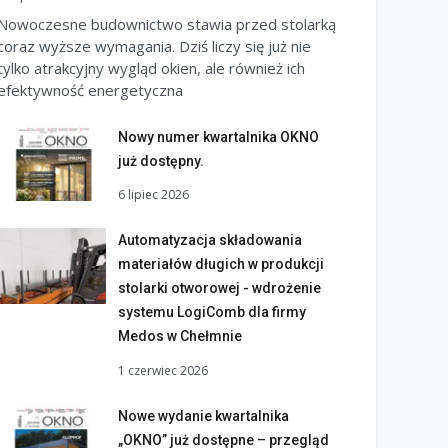
Nowoczesne budownictwo stawia przed stolarką
coraz wyższe wymagania. Dziś liczy się już nie
tylko atrakcyjny wygląd okien, ale również ich
efektywność energetyczna
Nowy numer kwartalnika OKNO
już dostępny.
6 lipiec 2026
Automatyzacja składowania
materiałów długich w produkcji
stolarki otworowej - wdrożenie
systemu LogiComb dla firmy
Medos w Chełmnie
1 czerwiec 2026
Nowe wydanie kwartalnika
„OKNO” już dostępne – przegląd