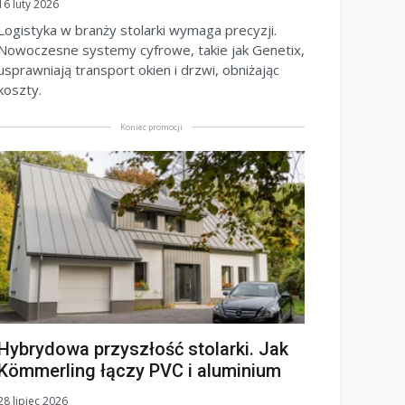
16 luty 2026
Logistyka w branży stolarki wymaga precyzji.
Nowoczesne systemy cyfrowe, takie jak Genetix,
usprawniają transport okien i drzwi, obniżając
koszty.
Koniec promocji
Hybrydowa przyszłość stolarki. Jak
Kömmerling łączy PVC i aluminium
28 lipiec 2026