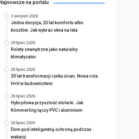
Najnowsze na portalu
3 sierpień 2026
Jedna decyzja, 20 lat komfortu albo
kosztów. Jak wybrać okna na lata
29 lipiec 2026
Rolety zewnętrzne jako naturalny
klimatyzator
28 lipiec 2026
20 lat transformacji rynku ścian. Nowa rola
H+H w budownictwie
28 lipiec 2026
Hybrydowa przyszłość stolarki. Jak
Kömmerling łączy PVC i aluminium
na bez tajemnic. Na co
28 lipiec 2026
rócić uwagę przed
Saint-Gobain prezentuje
Dom pod inteligentną ochroną podczas
akupem
nowy film wizerunkowy
wakacji