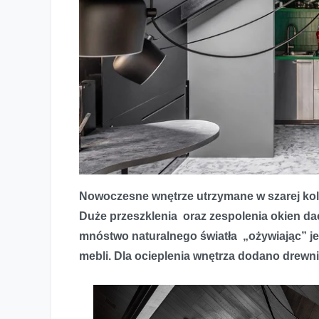
Szarości i gra światła w biurze FAKRO
Nowoczesne wnętrze utrzymane w szarej kolo
Duże przeszklenia oraz zespolenia okien 
mnóstwo naturalnego światła „ożywiając” je.
mebli. Dla ocieplenia wnętrza dodano drewn