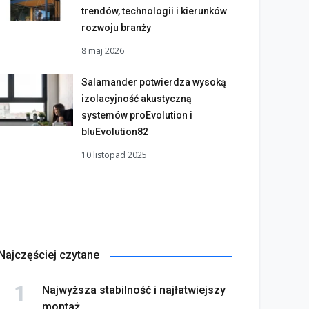
trendów, technologii i kierunków
rozwoju branży
8 maj 2026
Salamander potwierdza wysoką
izolacyjność akustyczną
systemów proEvolution i
bluEvolution82
10 listopad 2025
Najczęściej czytane
Najwyższa stabilność i najłatwiejszy
montaż