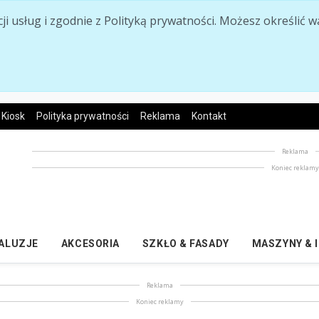
acji usług i zgodnie z Polityką prywatności. Możesz określi
Kiosk
Polityka prywatności
Reklama
Kontakt
Reklama
Koniec reklam
ŻALUZJE
AKCESORIA
SZKŁO & FASADY
MASZYNY & 
Reklama
Koniec reklamy