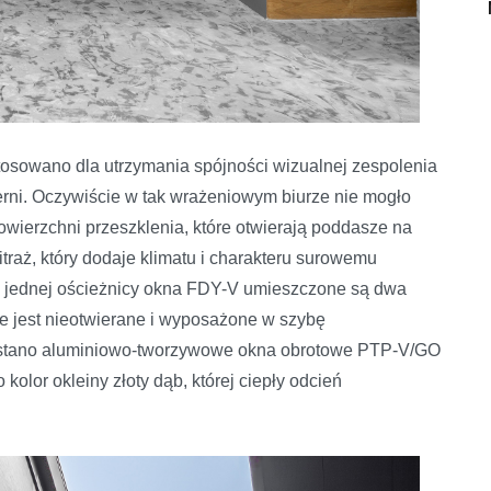
tosowano dla utrzymania spójności wizualnej zespolenia
ni. Oczywiście w tak wrażeniowym biurze nie mogło
wierzchni przeszklenia, które otwierają poddasze na
traż, który dodaje klimatu i charakteru surowemu
 w jednej ościeżnicy okna FDY-V umieszczone są dwa
ne jest nieotwierane i wyposażone w szybę
ystano aluminiowo-tworzywowe okna obrotowe PTP-V/GO
olor okleiny złoty dąb, której ciepły odcień