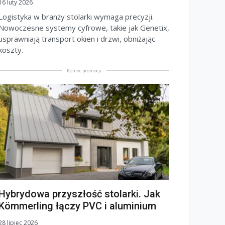
16 luty 2026
Logistyka w branży stolarki wymaga precyzji.
Nowoczesne systemy cyfrowe, takie jak Genetix,
usprawniają transport okien i drzwi, obniżając
koszty.
Koniec promocji
Hybrydowa przyszłość stolarki. Jak
Kömmerling łączy PVC i aluminium
28 lipiec 2026