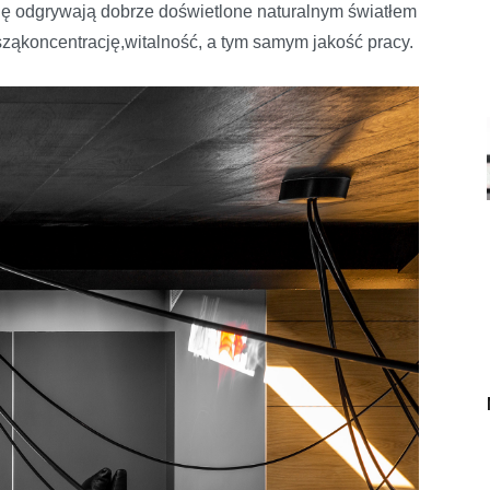
lę odgrywają dobrze doświetlone naturalnym światłem
ząkoncentrację,witalność, a tym samym jakość pracy.