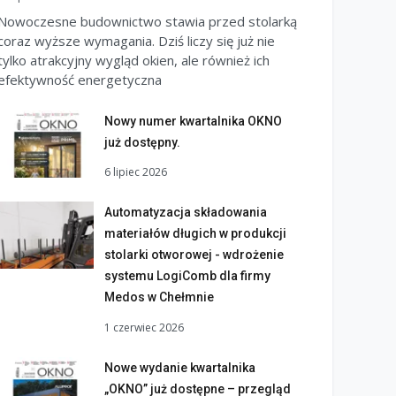
Nowoczesne budownictwo stawia przed stolarką
coraz wyższe wymagania. Dziś liczy się już nie
tylko atrakcyjny wygląd okien, ale również ich
efektywność energetyczna
Nowy numer kwartalnika OKNO
już dostępny.
6 lipiec 2026
Automatyzacja składowania
materiałów długich w produkcji
stolarki otworowej - wdrożenie
systemu LogiComb dla firmy
Medos w Chełmnie
1 czerwiec 2026
Nowe wydanie kwartalnika
„OKNO” już dostępne – przegląd