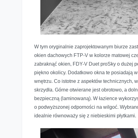
W tym oryginalnie zaprojektowanym biurze zas
okien dachowych FTP-V w kolorze matowej czer
zabraknąć okien, FDY-V Duet proSky o dużej po
piękno okolicy. Dodatkowo okna te posiadają wi
wnętrzu. Co istotne z aspektów technicznych,
skrzydła. Górne otwierane jest obrotowo, a dol
bezpieczną (laminowaną). W łazience wykorz
o podwyższonej odporności na wilgoć. Wybrano k
idealnie równoważy się z niebieskimi płytkami.