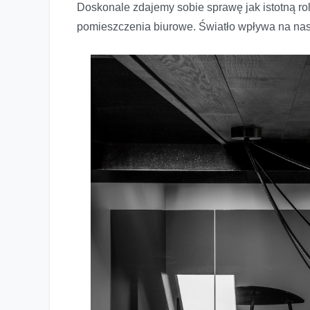
Doskonale zdajemy sobie sprawę jak istotną ro
pomieszczenia biurowe. Światło wpływa na nas