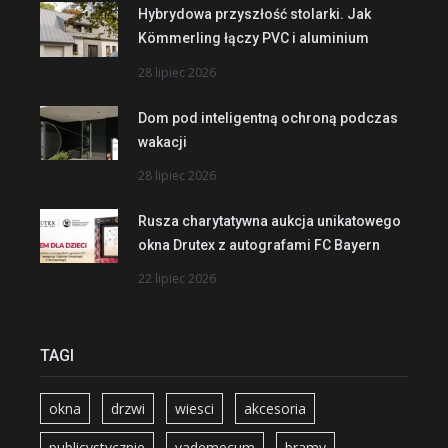
Hybrydowa przyszłość stolarki. Jak
Kömmerling łączy PVC i aluminium
28 lipiec 2026
Dom pod inteligentną ochroną podczas
wakacji
28 lipiec 2026
Rusza charytatywna aukcja unikatowego
okna Drutex z autografami FC Bayern
22 lipiec 2026
TAGI
okna
drzwi
wiesci
akcesoria
publicystycznie
vademecum
bramy