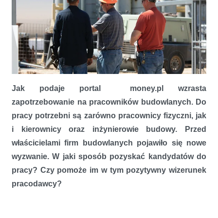
Jak podaje portal money.pl wzrasta
Branża budowlana musi na nowo przyciągnąć pracowników. W jaki
zapotrzebowanie na pracowników budowlanych. Do
sposób może pomóc w tym pozytywny wizerunek pracodawcy
pracy potrzebni są zarówno pracownicy fizyczni, jak
i kierownicy oraz inżynierowie budowy. Przed
właścicielami firm budowlanych pojawiło się nowe
wyzwanie. W jaki sposób pozyskać kandydatów do
pracy? Czy pomoże im w tym pozytywny wizerunek
pracodawcy?