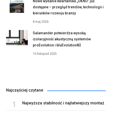
Nowe wydanie kwartalnika „OKNO” już
dostępne – przegląd trendów, technologii i
kierunków rozwoju branży
8 maj 2026
Salamander potwierdza wysoką
izolacyjność akustyczną systemów
proEvolution i bluEvolution82
10 listopad 2025
Najczęściej czytane
Najwyższa stabilność i najłatwiejszy montaż