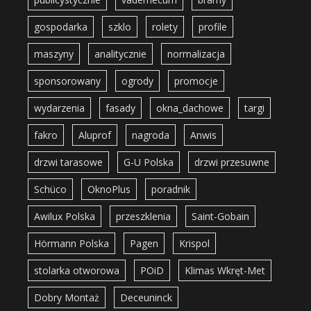
gospodarka
szklo
rolety
profile
maszyny
analitycznie
normalizacja
sponsorowany
ogrody
promocje
wydarzenia
fasady
okna_dachowe
targi
fakro
Aluprof
nagroda
Anwis
drzwi tarasowe
G-U Polska
drzwi przesuwne
Schüco
OknoPlus
poradnik
Awilux Polska
przeszklenia
Saint-Gobain
Hörmann Polska
Pagen
Krispol
stolarka otworowa
POiD
Klimas Wkręt-Met
Dobry Montaż
Deceuninck