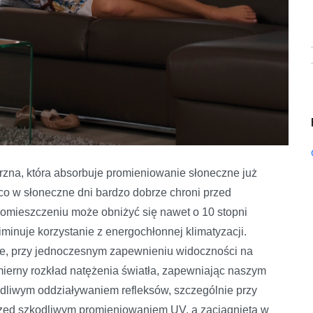
zna, która absorbuje promieniowanie słoneczne już
 co w słoneczne dni bardzo dobrze chroni przed
pomieszczeniu może obniżyć się nawet o 10 stopni
iminuje korzystanie z energochłonnej klimatyzacji.
ze, przy jednoczesnym zapewnieniu widoczności na
ierny rozkład natężenia światła, zapewniając naszym
odliwym oddziaływaniem refleksów, szczególnie przy
rzed szkodliwym promieniowaniem UV, a zaciągnięta w