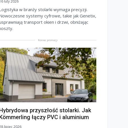
16 luty 2026
Logistyka w branży stolarki wymaga precyzji.
Nowoczesne systemy cyfrowe, takie jak Genetix,
usprawniają transport okien i drzwi, obniżając
koszty.
Koniec promocji
Hybrydowa przyszłość stolarki. Jak
Kömmerling łączy PVC i aluminium
28 lipiec 2026