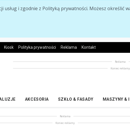
acji usług i zgodnie z Polityką prywatności. Możesz określi
Kiosk
Polityka prywatności
Reklama
Kontakt
Reklama
Koniec reklam
ŻALUZJE
AKCESORIA
SZKŁO & FASADY
MASZYNY & 
Reklama
Koniec reklamy