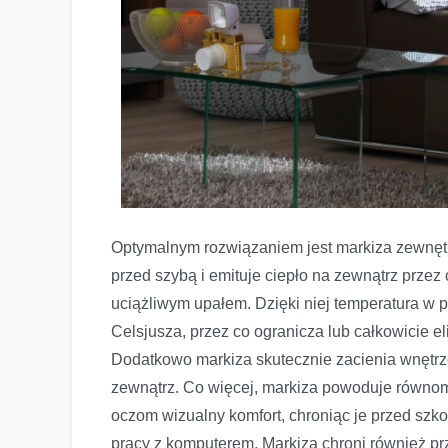
Optymalnym rozwiązaniem jest markiza zewnętr
przed szybą i emituje ciepło na zewnątrz przez
uciążliwym upałem. Dzięki niej temperatura w 
Celsjusza, przez co ogranicza lub całkowicie el
Dodatkowo markiza skutecznie zacienia wnętr
zewnątrz. Co więcej, markiza powoduje równom
oczom wizualny komfort, chroniąc je przed szk
pracy z komputerem. Markiza chroni również p