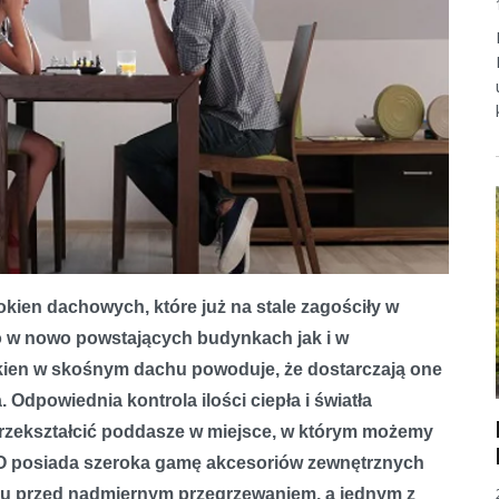
ien dachowych, które już na stale zagościły w
o w nowo powstających budynkach jak i w
ien w skośnym dachu powoduje, że dostarczają one
 Odpowiednia kontrola ilości ciepła i światła
rzekształcić poddasze w miejsce, w którym możemy
 posiada szeroka gamę akcesoriów zewnętrznych
zu przed nadmiernym przegrzewaniem, a jednym z