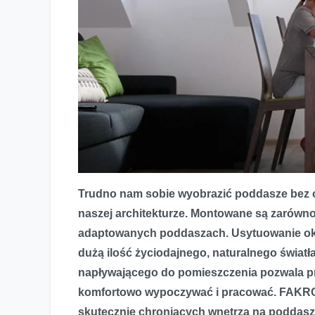
Trudno nam sobie wyobrazić poddasze bez ok
naszej architekturze. Montowane są zarówn
Markizy– nie daj się upałowi
adaptowanych poddaszach. Usytuowanie ok
dużą ilość życiodajnego, naturalnego światła.
napływającego do pomieszczenia pozwala p
komfortowo wypoczywać i pracować. FAKRO
skutecznie chroniących wnętrza na poddas