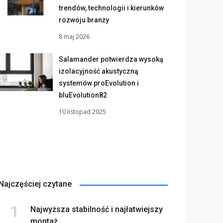
trendów, technologii i kierunków
rozwoju branży
8 maj 2026
Salamander potwierdza wysoką
izolacyjność akustyczną
systemów proEvolution i
bluEvolution82
10 listopad 2025
Najczęściej czytane
Najwyższa stabilność i najłatwiejszy
montaż