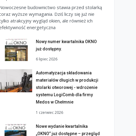
Nowoczesne budownictwo stawia przed stolarką
coraz wyższe wymagania. Dziś liczy się już nie
tylko atrakcyjny wygląd okien, ale również ich
efektywność energetyczna
Nowy numer kwartalnika OKNO
już dostępny.
6 lipiec 2026
Automatyzacja składowania
materiałów długich w produkcji
stolarki otworowej - wdrożenie
systemu LogiComb dla firmy
Medos w Chełmnie
1 czerwiec 2026
Nowe wydanie kwartalnika
„OKNO” już dostępne – przegląd