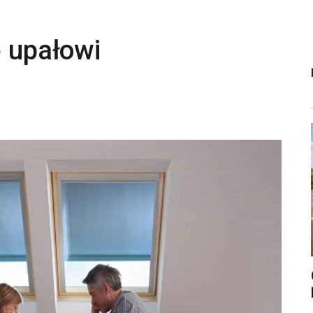
ę upałowi