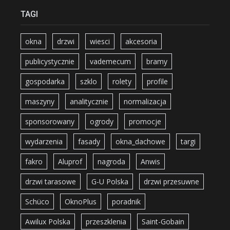
TAGI
okna
drzwi
wiesci
akcesoria
publicystycznie
vademecum
bramy
gospodarka
szklo
rolety
profile
maszyny
analitycznie
normalizacja
sponsorowany
ogrody
promocje
wydarzenia
fasady
okna_dachowe
targi
fakro
Aluprof
nagroda
Anwis
drzwi tarasowe
G-U Polska
drzwi przesuwne
Schüco
OknoPlus
poradnik
Awilux Polska
przeszklenia
Saint-Gobain