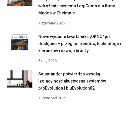
wdrożenie systemu LogiComb dla firmy
Medos w Chełmnie
1 czerwiec 2026
Nowe wydanie kwartalnika „OKNO” już
dostępne – przegląd trendów, technologii i
kierunków rozwoju branży
8 maj 2026
Salamander potwierdza wysoką
izolacyjność akustyczną systemów
proEvolution i bluEvolution82
10 listopad 2025