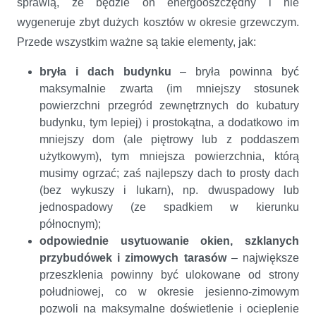
sprawią, że będzie on energooszczędny i nie
wygeneruje zbyt dużych kosztów w okresie grzewczym.
Przede wszystkim ważne są takie elementy, jak:
bryła i dach budynku
– bryła powinna być
maksymalnie zwarta (im mniejszy stosunek
powierzchni przegród zewnętrznych do kubatury
budynku, tym lepiej) i prostokątna, a dodatkowo im
mniejszy dom (ale piętrowy lub z poddaszem
użytkowym), tym mniejsza powierzchnia, którą
musimy ogrzać; zaś najlepszy dach to prosty dach
(bez wykuszy i lukarn), np. dwuspadowy lub
jednospadowy (ze spadkiem w kierunku
północnym);
odpowiednie usytuowanie okien, szklanych
przybudówek i zimowych tarasów
– największe
przeszklenia powinny być ulokowane od strony
południowej, co w okresie jesienno-zimowym
pozwoli na maksymalne doświetlenie i ocieplenie