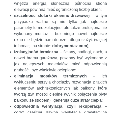
wnętrza energią słoneczną; północna strona
elewacji powinna mieć ograniczoną liczbę okien;
szczelność stolarki okienno-drzwiowej
– w tym
przypadku ważne są nie tylko jak najlepsze
parametry termoizolacyjne, ale także profesjonalnie
wykonany montaż – bez niego nawet najlepsze
okno nie będzie nam dobrze i długo służyć (więcej
informacji na stronie:
dobrymontaz.com
);
izolacyjność termiczna
– ściany, podłogi, dach, a
nawet brama garażowa, powinny być wykonane z
jak najlepszych materiałów, mieć odpowiednią
grubość i być właściwie ocieplone;
eliminacja mostków termicznych
– ich
wykluczeniu sprzyja chociażby rezygnacja z takich
elementów architektonicznych jak balkony, które
tworzą tzw. mostki cieplne (wynik połączenia płyty
balkonu ze stropem) i generują duże straty ciepła;
odpowiednia wentylacja, czyli rekuperacja
–
coraz częściej dawna wentylacja grawitacyjna