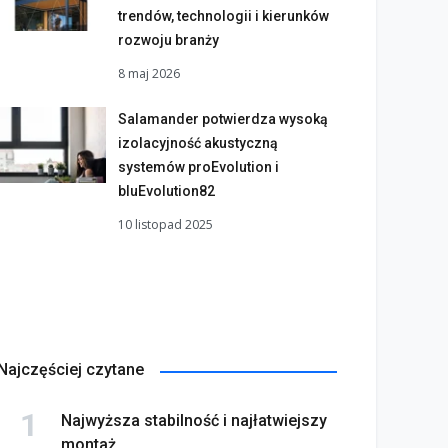
trendów, technologii i kierunków
rozwoju branży
8 maj 2026
Salamander potwierdza wysoką
izolacyjność akustyczną
systemów proEvolution i
bluEvolution82
10 listopad 2025
Najczęściej czytane
Najwyższa stabilność i najłatwiejszy
montaż