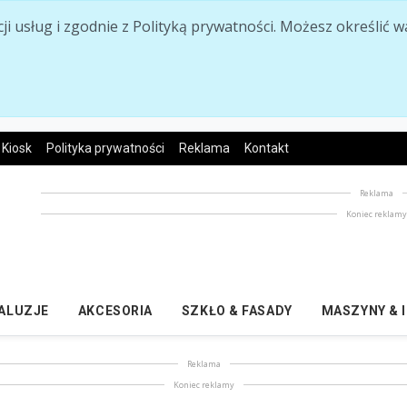
acji usług i zgodnie z Polityką prywatności. Możesz określi
Kiosk
Polityka prywatności
Reklama
Kontakt
Reklama
Koniec reklam
ŻALUZJE
AKCESORIA
SZKŁO & FASADY
MASZYNY & 
Reklama
Koniec reklamy