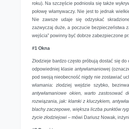
roku). Na szczęście podniosła się także wykryw
połowę włamywaczy. Nie jest to jednak wielkie 
Dom podczas urlopu
Nie zawsze udaje się odzyskać skradzion
zazwyczaj duże, a poczucie bezpieczeństwa za
wejścia” powinny być dobrze zabezpieczone p
#1 Okna
Złodzieje bardzo często próbują dostać się d
odpowiedniej klasie antywłamaniowej (oznacze
pod swoją nieobecność nigdy nie zostawiać uch
włamania: złodziej wejdzie szybko, bezinw
antywłamaniowe okien, warto zastosować d
rozwiązania, jak: klamki z kluczykiem, antywł
blachy zaczepowe, większa liczba punktów rygluj
życie złodziejowi
– mówi Dariusz Nowak, inżyn