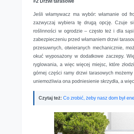
#2 Drzwi tarasowe
Jeśli włamywacz ma wybór: włamanie od fron
zazwyczaj wybiera tę drugą opcję. Czuje się
roślinności w ogrodzie – często też i dla 
zabezpieczeniu przed włamaniem drzwi taras
przesuwnych, otwieranych mechanicznie, mo
okuć wyposażony w dodatkowe zaczepy. Wię
ryglowania, a więc więcej miejsc, które złod
górnej części ramy drzwi tarasowych możemy
uniemożliwia ona podniesienie skrzydła, a więc 
Czytaj też:
Co zrobić, żeby nasz dom był e