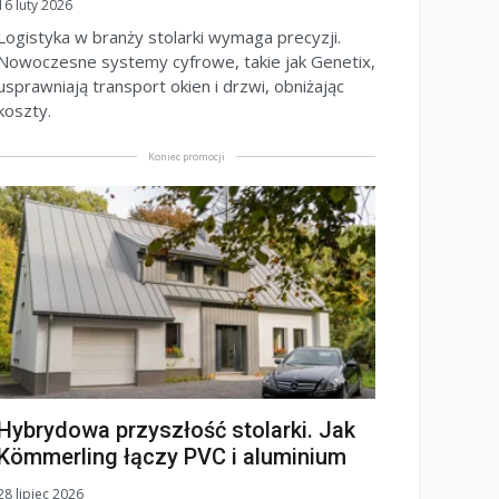
16 luty 2026
Logistyka w branży stolarki wymaga precyzji.
Nowoczesne systemy cyfrowe, takie jak Genetix,
usprawniają transport okien i drzwi, obniżając
koszty.
Koniec promocji
Hybrydowa przyszłość stolarki. Jak
Kömmerling łączy PVC i aluminium
28 lipiec 2026