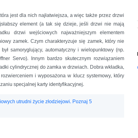
ra jest dla nich najłatwiejsza, a więc także przez drzwi
jsłabszy element (a tak się dzieje, jeśli drzwi nie mają
adku drzwi wejściowych najważniejszym elementem
iowy zamek. Czym charakteryzuje się zamek, który nie
ył samoryglujący, automatyczny i wielopunktowy (np.
ffner Servo). Innym bardzo skutecznym rozwiązaniem
dki cylindrycznej do zamka w drzwiach. Dobra wkładka,
 rozwierceniem i wyposażona w klucz systemowy, który
aniu specjalnej karty identyfikacyjnej.
owych utrudni życie złodziejowi. Poznaj 5