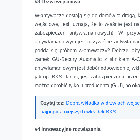
#3 Drzwi wejściowe
Włamywacze dostają się do domów tą drogą, któ
wejściowe, jeśli uznają, że to właśnie jest na
zabezpieczeń antywłamaniowych). W przyp
antywłamaniowym jest oczywiście antywłaman
podda się próbom włamywaczy? Dobrze, aby b
zamek GU-Secury Automatic z silnikiem A-Ö
antywłamaniowym jest dobór odpowiedniej wkła
jak np. BKS Janus, jest zabezpieczona przed
można dorobić tylko u producenta (G-U), po okaz
Czytaj też:
Dobra wkładka w drzwiach wejści
najpopularniejszych wkładek BKS
#4 Innowacyjne rozwiązania