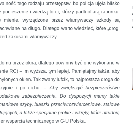
alność tego rodzaju przestępstw, bo policja ujęła blisko
pocieszenie i wiedzą to ci, którzy padli ofiarą rabunku.
e mienie, wyrządzone przez włamywaczy szkody są
chwiane na długo. Dlatego warto wiedzieć, które „drogi
rzed zakusami włamywaczy.
o domu przez okna, dlatego powinny być one wykonane w
nie RC) – im wyższa, tym lepiej. Pamiętajmy także, aby
ylonych okien. Tak zwany lufcik, to najprostsza droga do
azyjnie i po cichu. –
Aby zwiększyć bezpieczeństwo
odatkowe zabezpieczenia. Do dyspozycji mamy takie
amaniowe szyby, blaszki przeciwrozwierceniowe, stalowe
ących, a także specjalne profile i wkręty, które utrudnią
ier wsparcia technicznego w G-U Polska.