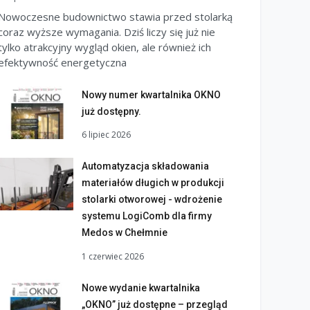
Nowoczesne budownictwo stawia przed stolarką
coraz wyższe wymagania. Dziś liczy się już nie
tylko atrakcyjny wygląd okien, ale również ich
efektywność energetyczna
Nowy numer kwartalnika OKNO
już dostępny.
6 lipiec 2026
Automatyzacja składowania
materiałów długich w produkcji
stolarki otworowej - wdrożenie
systemu LogiComb dla firmy
Medos w Chełmnie
1 czerwiec 2026
Nowe wydanie kwartalnika
„OKNO” już dostępne – przegląd