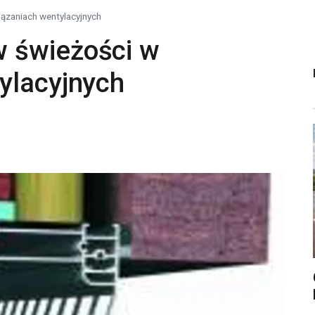
ązaniach wentylacyjnych
 świeżości w
ylacyjnych