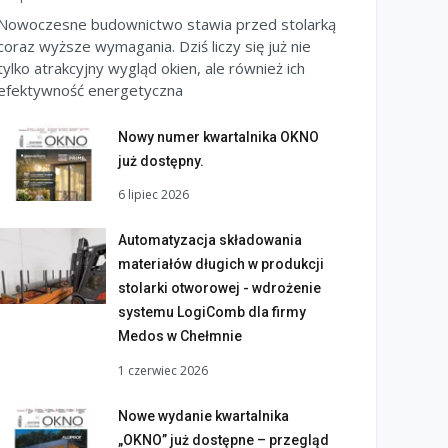
Nowoczesne budownictwo stawia przed stolarką
coraz wyższe wymagania. Dziś liczy się już nie
tylko atrakcyjny wygląd okien, ale również ich
efektywność energetyczna
Nowy numer kwartalnika OKNO
już dostępny.
6 lipiec 2026
Automatyzacja składowania
materiałów długich w produkcji
stolarki otworowej - wdrożenie
systemu LogiComb dla firmy
Medos w Chełmnie
1 czerwiec 2026
Nowe wydanie kwartalnika
„OKNO” już dostępne – przegląd