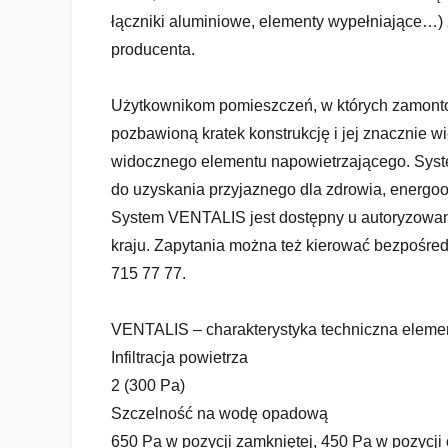
łączniki aluminiowe, elementy wypełniające…
producenta.
Użytkownikom pomieszczeń, w których zamontow
pozbawioną kratek konstrukcję i jej znacznie w
widocznego elementu napowietrzającego. Syste
do uzyskania przyjaznego dla zdrowia, energ
System VENTALIS jest dostępny u autoryzowany
kraju. Zapytania można też kierować bezpośredn
715 77 77.
VENTALIS – charakterystyka techniczna elemen
Infiltracja powietrza
2 (300 Pa)
Szczelność na wodę opadową
650 Pa w pozycji zamkniętej, 450 Pa w pozycji 