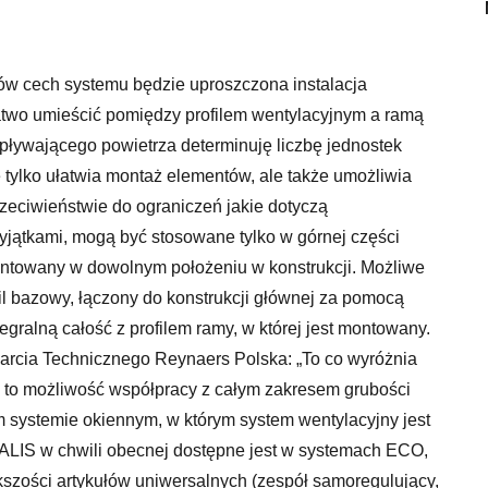
tów cech systemu będzie uproszczona instalacja
two umieścić pomiędzy profilem wentylacyjnym a ramą
ływającego powietrza determinuję liczbę jednostek
 tylko ułatwia montaż elementów, ale także umożliwia
zeciwieństwie do ograniczeń jakie dotyczą
yjątkami, mogą być stosowane tylko w górnej części
ntowany w dowolnym położeniu w konstrukcji. Możliwe
fil bazowy, łączony do konstrukcji głównej za pomocą
egralną całość z profilem ramy, w której jest montowany.
arcia Technicznego Reynaers Polska: „To co wyróżnia
 to możliwość współpracy z całym zakresem grubości
 systemie okiennym, w którym system wentylacyjny jest
ALIS w chwili obecnej dostępne jest w systemach ECO,
zości artykułów uniwersalnych (zespół samoregulujący,