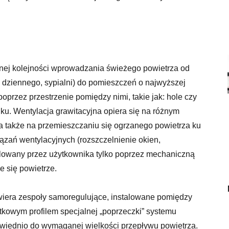
wnej kolejności wprowadzania świeżego powietrza od
u dziennego, sypialni) do pomieszczeń o najwyższej
.) poprzez przestrzenie pomiędzy nimi, takie jak: hole czy
u. Wentylacja grawitacyjna opiera się na różnym
a także na przemieszczaniu się ogrzanego powietrza ku
zań wentylacyjnych (rozszczelnienie okien,
ulowany przez użytkownika tylko poprzez mechaniczną
e się powietrze.
iera zespoły samoregulujące, instalowane pomiędzy
tkowym profilem specjalnej „poprzeczki” systemu
wiednio do wymaganej wielkości przepływu powietrza.