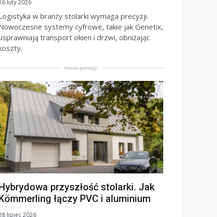
16 luty 2026
Logistyka w branży stolarki wymaga precyzji.
Nowoczesne systemy cyfrowe, takie jak Genetix,
usprawniają transport okien i drzwi, obniżając
koszty.
Koniec promocji
Hybrydowa przyszłość stolarki. Jak
Kömmerling łączy PVC i aluminium
28 lipiec 2026