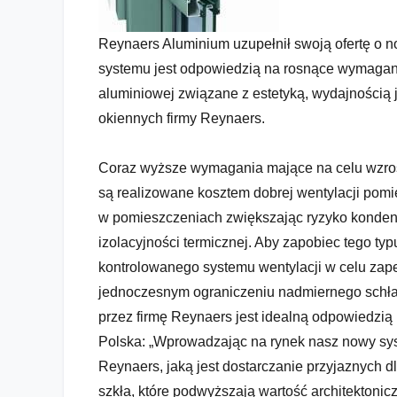
VENTALIS – powiew świeżości w rozwiązaniach wentylac
Reynaers Aluminium uzupełnił swoją ofertę o
systemu jest odpowiedzią na rosnące wymagani
aluminiowej związane z estetyką, wydajnością j
okiennych firmy Reynaers.
Coraz wyższe wymagania mające na celu wzros
są realizowane kosztem dobrej wentylacji pomi
w pomieszczeniach zwiększając ryzyko kondens
izolacyjności termicznej. Aby zapobiec tego typ
kontrolowanego systemu wentylacji w celu zape
jednoczesnym ograniczeniu nadmiernego schł
przez firmę Reynaers jest idealną odpowiedzią 
Polska: „Wprowadzając na rynek nasz nowy syst
Reynaers, jaką jest dostarczanie przyjaznych d
szkła, które podwyższają wartość architekton