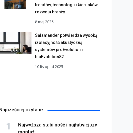
trendów, technologii i kierunków
rozwoju branży
8 maj 2026
Salamander potwierdza wysoką
izolacyjność akustyczną
systemów proEvolution i
bluEvolution82
10 listopad 2025
Najczęściej czytane
Najwyższa stabilność i najłatwiejszy
montaż