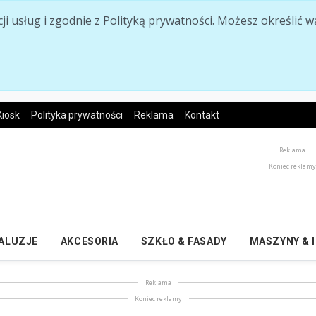
acji usług i zgodnie z Polityką prywatności. Możesz określi
Kiosk
Polityka prywatności
Reklama
Kontakt
Reklama
Koniec reklam
ŻALUZJE
AKCESORIA
SZKŁO & FASADY
MASZYNY & 
Reklama
Koniec reklamy