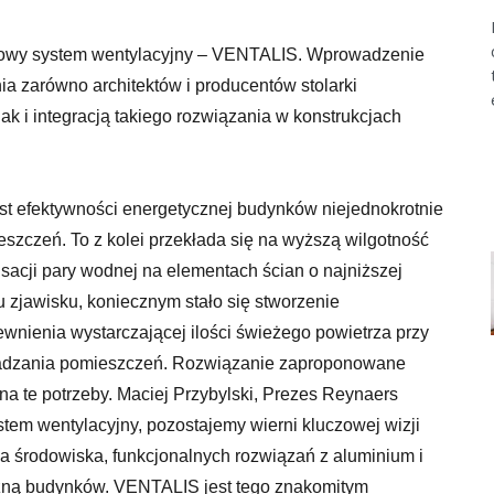
yjnych
 nowy system wentylacyjny – VENTALIS. Wprowadzenie
a zarówno architektów i producentów stolarki
ak i integracją takiego rozwiązania w konstrukcjach
t efektywności energetycznej budynków niejednokrotnie
eszczeń. To z kolei przekłada się na wyższą wilgotność
acji pary wodnej na elementach ścian o najniższej
u zjawisku, koniecznym stało się stworzenie
wnienia wystarczającej ilości świeżego powietrza przy
adzania pomieszczeń. Rozwiązanie zaproponowane
na te potrzeby. Maciej Przybylski, Prezes Reynaers
em wentylacyjny, pozostajemy wierni kluczowej wizji
la środowiska, funkcjonalnych rozwiązań z aluminium i
iczną budynków. VENTALIS jest tego znakomitym