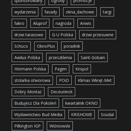
sponsorowany
ogrody
promocje
wydarzenia
fasady
okna_dachowe
targi
fakro
Aluprof
nagroda
Anwis
drzwi tarasowe
G-U Polska
drzwi przesuwne
Schüco
OknoPlus
poradnik
Awilux Polska
przeszklenia
Saint-Gobain
Hörmann Polska
Pagen
Krispol
stolarka otworowa
POiD
Klimas Wkręt-Met
Dobry Montaż
Deceuninck
Budujesz Dla Pokoleń
kwartalnik OKNO
Wydawnictwo Bud Media
KRISHOME
Soudal
Pilkington IGP
Wiśniowski