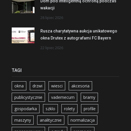
Dom pod inteligentną ochroną podczas
wakacji
28 lipiec 2026
Rusza charytatywna aukcja unikatowego
okna Drutex z autografami FC Bayern
22 lipiec 2026
TAGI
okna
drzwi
wiesci
akcesoria
publicystycznie
vademecum
bramy
gospodarka
szklo
rolety
profile
maszyny
analitycznie
normalizacja