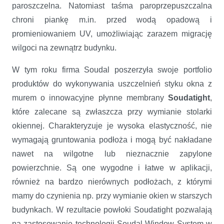
paroszczelna. Natomiast taśma paroprzepuszczalna
chroni piankę m.in. przed wodą opadową i
promieniowaniem UV, umożliwiając zarazem migrację
wilgoci na zewnątrz budynku.
W tym roku firma Soudal poszerzyła swoje portfolio
produktów do wykonywania uszczelnień styku okna z
murem o innowacyjne płynne membrany
Soudatight
,
które zalecane są zwłaszcza przy wymianie stolarki
okiennej. Charakteryzuje je wysoka elastyczność, nie
wymagają gruntowania podłoża i mogą być nakładane
nawet na wilgotne lub nieznacznie zapylone
powierzchnie. Są one wygodne i łatwe w aplikacji,
również na bardzo nierównych podłożach, z którymi
mamy do czynienia np. przy wymianie okien w starszych
budynkach. W rezultacie powłoki Soudatight pozwalają
na zastosowanie technologii Soudal Window System w