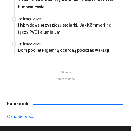
20 lat transformacji rynku ścian. Nowa rola H+H w
budownictwie
28 lipiec 2026
Hybrydowa przyszłość stolarki. Jak Kömmerling
łączy PVC i aluminium
28 lipiec 2026
Dom pod inteligentną ochroną podczas wakacji
Reklama
Koniec reklamy
Facebook
OknoSerwis.pl