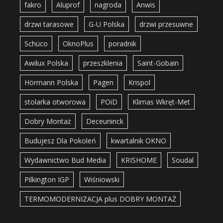
fakro
Aluprof
nagroda
Anwis
drzwi tarasowe
G-U Polska
drzwi przesuwne
Schüco
OknoPlus
poradnik
Awilux Polska
przeszklenia
Saint-Gobain
Hörmann Polska
Pagen
Krispol
stolarka otworowa
POiD
Klimas Wkręt-Met
Dobry Montaż
Deceuninck
Budujesz Dla Pokoleń
kwartalnik OKNO
Wydawnictwo Bud Media
KRISHOME
Soudal
Pilkington IGP
Wiśniowski
TERMOMODERNIZACJA plus DOBRY MONTAŻ