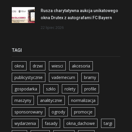
Rusza charytatywna aukcja unikatowego
okna Drutex z autografami FC Bayern
22 lipiec 2026
TAGI
okna
drzwi
wiesci
akcesoria
publicystycznie
vademecum
bramy
gospodarka
szklo
rolety
profile
maszyny
analitycznie
normalizacja
sponsorowany
ogrody
promocje
wydarzenia
fasady
okna_dachowe
targi