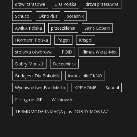
drzwi tarasowe
G-U Polska
drzwi przesuwne
Schüco
OknoPlus
poradnik
Awilux Polska
przeszklenia
Saint-Gobain
Hörmann Polska
Pagen
Krispol
stolarka otworowa
POiD
Klimas Wkręt-Met
Dobry Montaż
Deceuninck
Budujesz Dla Pokoleń
kwartalnik OKNO
Wydawnictwo Bud Media
KRISHOME
Soudal
Pilkington IGP
Wiśniowski
TERMOMODERNIZACJA plus DOBRY MONTAŻ