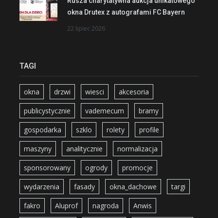
Rusza charytatywna aukcja unikatowego
okna Drutex z autografami FC Bayern
22 lipiec 2026
TAGI
okna
drzwi
wiesci
akcesoria
publicystycznie
vademecum
bramy
gospodarka
szklo
rolety
profile
maszyny
analitycznie
normalizacja
sponsorowany
ogrody
promocje
wydarzenia
fasady
okna_dachowe
targi
fakro
Aluprof
nagroda
Anwis