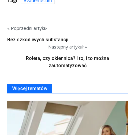
Tagi
vademecum
« Poprzedni artykuł
Bez szkodliwych substancji
Następny artykuł »
Roleta, czy okiennica? I to, i to można
zautomatyzować
Więcej tematów