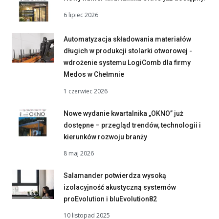
6 lipiec 2026
Automatyzacja składowania materiałów
długich w produkcji stolarki otworowej -
wdrożenie systemu LogiComb dla firmy
Medos w Chełmnie
1 czerwiec 2026
Nowe wydanie kwartalnika „OKNO” już
dostępne – przegląd trendów, technologii i
kierunków rozwoju branży
8 maj 2026
Salamander potwierdza wysoką
izolacyjność akustyczną systemów
proEvolution i bluEvolution82
10 listopad 2025