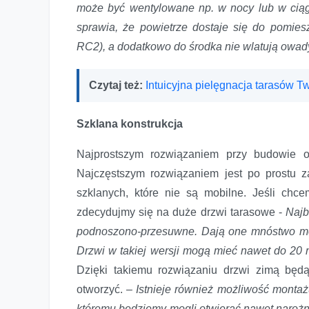
może być wentylowane np. w nocy lub w ciąg
sprawia, że powietrze dostaje się do pomies
RC2), a dodatkowo do środka nie wlatują owa
Czytaj też:
Intuicyjna pielęgnacja tarasów T
Szklana konstrukcja
Najprostszym rozwiązaniem przy budowie 
Najczęstszym rozwiązaniem jest po prostu 
szklanych, które nie są mobilne. Jeśli ch
zdecydujmy się na duże drzwi tarasowe -
Najb
podnoszono-przesuwne. Dają one mnóstwo możl
Drzwi w takiej wersji mogą mieć nawet do 20 
Dzięki takiemu rozwiązaniu drzwi zimą będą
otworzyć.
– Istnieje również możliwość monta
któremu będziemy mogli otwierać nawet narożn