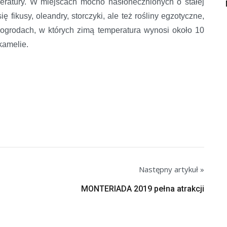
mperatury. W miejscach mocno nasłonecznionych o stałej
 fikusy, oleandry, storczyki, ale też rośliny egzotyczne,
 ogrodach, w których zimą temperatura wynosi około 10
kamelie.
Następny artykuł »
MONTERIADA 2019 pełna atrakcji