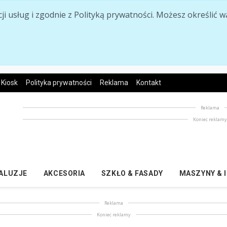
acji usług i zgodnie z Polityką prywatności. Możesz określi
Kiosk
Polityka prywatności
Reklama
Kontakt
Reklama
Koniec reklam
ŻALUZJE
AKCESORIA
SZKŁO & FASADY
MASZYNY & 
Reklama
Koniec reklamy