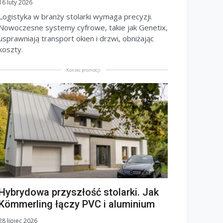
16 luty 2026
Logistyka w branży stolarki wymaga precyzji.
Nowoczesne systemy cyfrowe, takie jak Genetix,
usprawniają transport okien i drzwi, obniżając
koszty.
Koniec promocji
Hybrydowa przyszłość stolarki. Jak
Kömmerling łączy PVC i aluminium
28 lipiec 2026