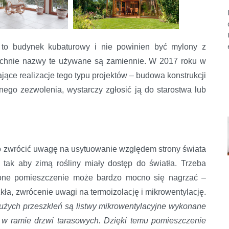
 to budynek kubaturowy i nie powinien być mylony z
echnie nazwy te używane są zamiennie. W 2017 roku w
jące realizacje tego typu projektów – budowa konstrukcji
go zezwolenia, wystarczy zgłosić ją do starostwa lub
o zwrócić uwagę na usytuowanie względem strony świata
tak aby zimą rośliny miały dostęp do światła. Trzeba
lone pomieszczenie może bardzo mocno się nagrzać –
kła, zwrócenie uwagi na termoizolację i mikrowentylację.
żych przeszkleń są listwy mikrowentylacyjne wykonane
 w ramie drzwi tarasowych. Dzięki temu pomieszczenie