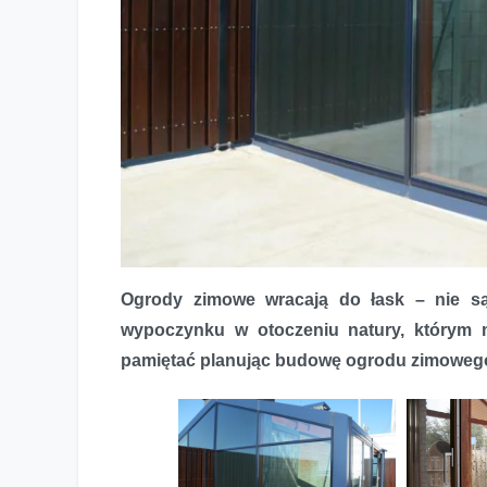
Ogrody zimowe wracają do łask – nie są 
Jak stworzyć ogród zimowy
wypoczynku w otoczeniu natury, którym 
pamiętać planując budowę ogrodu zimoweg