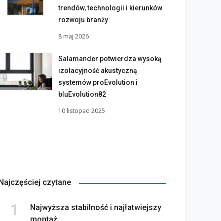
trendów, technologii i kierunków
rozwoju branży
8 maj 2026
Salamander potwierdza wysoką
izolacyjność akustyczną
systemów proEvolution i
bluEvolution82
10 listopad 2025
Najczęściej czytane
Najwyższa stabilność i najłatwiejszy
montaż