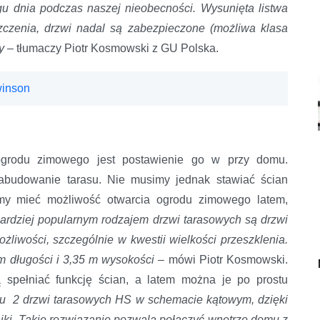
u dnia podczas naszej nieobecności. Wysunięta listwa
zczenia, drzwi nadal są zabezpieczone (możliwa klasa
dy –
tłumaczy Piotr Kosmowski z GU Polska.
winson
ogrodu zimowego jest postawienie go w przy domu.
zabudowanie tarasu. Nie musimy jednak stawiać ścian
cemy mieć możliwość otwarcia ogrodu zimowego latem,
ardziej popularnym rodzajem drzwi tarasowych są drzwi
iwości, szczególnie w kwestii wielkości przeszklenia.
m długości i 3,35 m wysokości –
mówi Piotr Kosmowski.
 spełniać funkcję ścian, a latem można je po prostu
żu 2 drzwi tarasowych HS w schemacie kątowym, dzięki
iki. Takie rozwiązanie pozwala połączyć wnętrze domu z