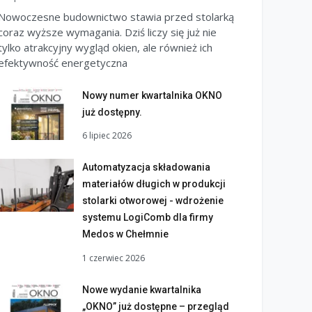
Nowoczesne budownictwo stawia przed stolarką
coraz wyższe wymagania. Dziś liczy się już nie
tylko atrakcyjny wygląd okien, ale również ich
efektywność energetyczna
Nowy numer kwartalnika OKNO
już dostępny.
6 lipiec 2026
Automatyzacja składowania
materiałów długich w produkcji
stolarki otworowej - wdrożenie
systemu LogiComb dla firmy
Medos w Chełmnie
1 czerwiec 2026
Nowe wydanie kwartalnika
„OKNO” już dostępne – przegląd