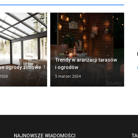
Trendy w aranżacji tarasów
Og
we ogrody zimowe
i ogrodów
fi
 2026
5 marzec 2024
17 
NAJNOWSZE WIADOMOŚCI
TA