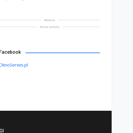
Reklama
Koniec reklamy
Facebook
rody Zimowe w ofercie
OknoSerwis.pl
rmy PAGEN
Jak dobrać deski na taras
styczeń 2024
17 lipiec 2023
GI