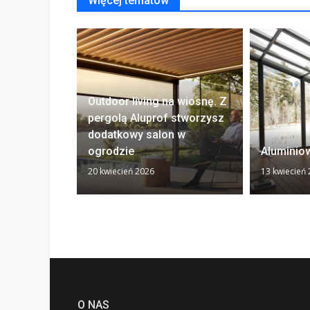
Więcej tematów
Outdoor living na wiosnę. Z
pergolą Aluprof stworzysz
dodatkowy salon w
ogrodzie
Aluminio
20 kwiecień 2026
13 kwiecień
O NAS