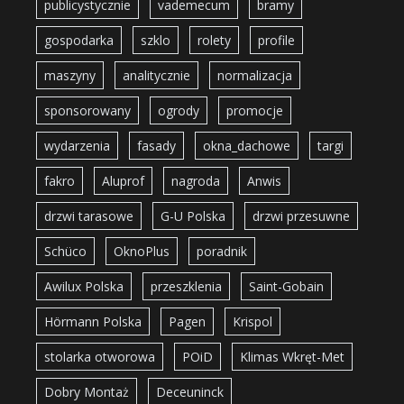
publicystycznie
vademecum
bramy
gospodarka
szklo
rolety
profile
maszyny
analitycznie
normalizacja
sponsorowany
ogrody
promocje
wydarzenia
fasady
okna_dachowe
targi
fakro
Aluprof
nagroda
Anwis
drzwi tarasowe
G-U Polska
drzwi przesuwne
Schüco
OknoPlus
poradnik
Awilux Polska
przeszklenia
Saint-Gobain
Hörmann Polska
Pagen
Krispol
stolarka otworowa
POiD
Klimas Wkręt-Met
Dobry Montaż
Deceuninck