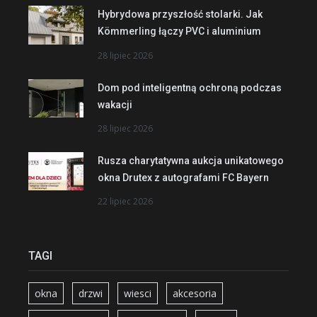
Hybrydowa przyszłość stolarki. Jak
Kömmerling łączy PVC i aluminium
28 lipiec 2026
Dom pod inteligentną ochroną podczas
wakacji
28 lipiec 2026
Rusza charytatywna aukcja unikatowego
okna Drutex z autografami FC Bayern
22 lipiec 2026
TAGI
okna
drzwi
wiesci
akcesoria