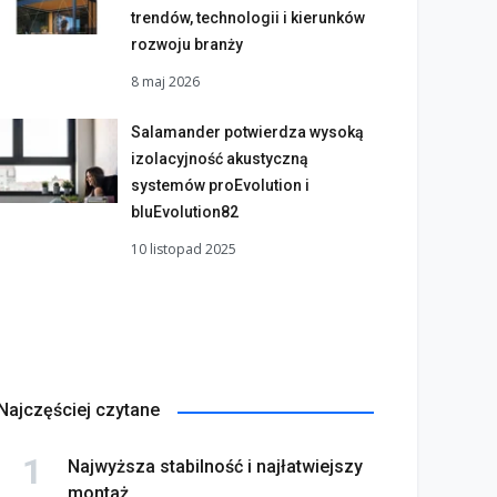
trendów, technologii i kierunków
rozwoju branży
8 maj 2026
Salamander potwierdza wysoką
izolacyjność akustyczną
systemów proEvolution i
bluEvolution82
10 listopad 2025
Najczęściej czytane
Najwyższa stabilność i najłatwiejszy
montaż