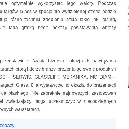
wala optymalnie wykorzystać jego walory. Podczas
 targów Glass w specjalnie wydzielonej strefie będzie
ują różne techniki zdobienia szkła takie jak: fusing,
Nie lada gratką będą pokazy powstawania witraży
przedstawicieli świata biznesu i okazja do nawiązania
targach biorą liderzy branży, prezentując swoje produkty i
LASS – SERWIS, GLASSLIFT, MEKANIKA, MC DIAM –
 targach Glass. Dla wystawców to okazja do prezentacji
zkła płaskiego. Nie zabraknie najnowszych zastosowań
olei zwiedzający mogą uczestniczyć w niecodziennych
tywnych warsztatach.
rzedaży