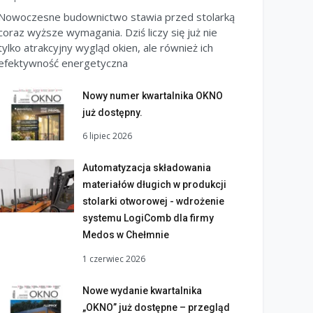
Nowoczesne budownictwo stawia przed stolarką
coraz wyższe wymagania. Dziś liczy się już nie
tylko atrakcyjny wygląd okien, ale również ich
efektywność energetyczna
Nowy numer kwartalnika OKNO
już dostępny.
6 lipiec 2026
Automatyzacja składowania
materiałów długich w produkcji
stolarki otworowej - wdrożenie
systemu LogiComb dla firmy
Medos w Chełmnie
1 czerwiec 2026
Nowe wydanie kwartalnika
„OKNO” już dostępne – przegląd