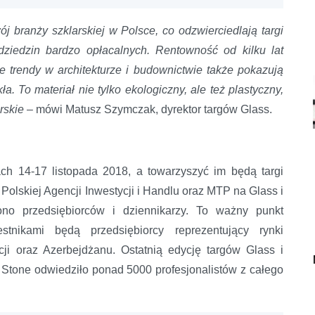
 branży szklarskiej w Polsce, co odzwierciedlają targi
 dziedzin bardzo opłacalnych. Rentowność od kilku lat
 trendy w architekturze i budownictwie także pokazują
a. To materiał nie tylko ekologiczny, ale też plastyczny,
rskie
– mówi Matusz Szymczak, dyrektor targów Glass.
h 14-17 listopada 2018, a towarzyszyć im będą targi
olskiej Agencji Inwestycji i Handlu oraz MTP na Glass i
no przedsiębiorców i dziennikarzy. To ważny punkt
estnikami będą przedsiębiorcy reprezentujący rynki
cji oraz Azerbejdżanu. Ostatnią edycję targów Glass i
Stone odwiedziło ponad 5000 profesjonalistów z całego