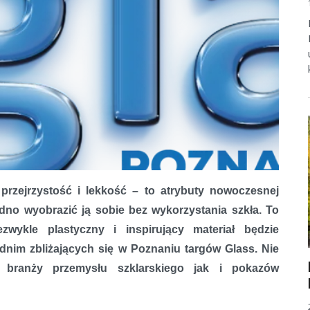
 przejrzystość i lekkość – to atrybuty nowoczesnej
udno wyobrazić ją sobie bez wykorzystania szkła. To
ezwykle plastyczny i inspirujący materiał będzie
nim zbliżających się w Poznaniu targów Glass. Nie
z branży przemysłu szklarskiego jak i pokazów