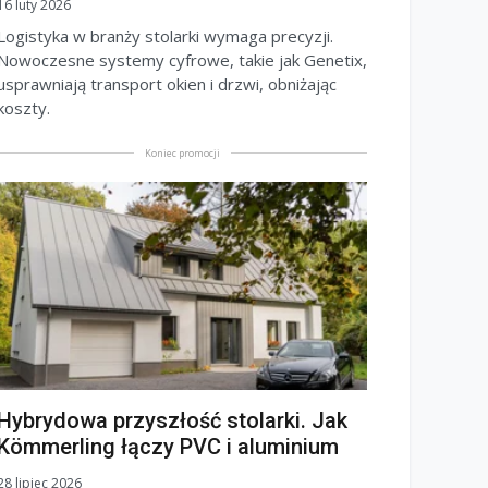
16 luty 2026
Logistyka w branży stolarki wymaga precyzji.
Nowoczesne systemy cyfrowe, takie jak Genetix,
usprawniają transport okien i drzwi, obniżając
koszty.
Koniec promocji
Hybrydowa przyszłość stolarki. Jak
Kömmerling łączy PVC i aluminium
28 lipiec 2026