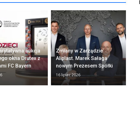
arytatywna aukcja
Zmiany w Zarządzie
Ok
ego okna Drutex z
Aliplast. Marek Sałaga
zw
ami FC Bayern
nowym Prezesem Spółki
z
26
16 lipiec 2026
13 