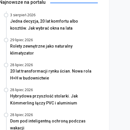
Najnowsze na portalu
3 sierpień 2026
Jedna decyzja, 20 lat komfortu albo
kosztów. Jak wybrać okna na lata
29 lipiec 2026
Rolety zewnętrzne jako naturalny
na bez tajemnic. Na co
klimatyzator
rócić uwagę przed
Saint-Gobain prezentuje
akupem
nowy film wizerunkowy
28 lipiec 2026
lipiec 2026
13 lipiec 2026
20 lat transformacji rynku ścian. Nowa rola
H+H w budownictwie
28 lipiec 2026
Hybrydowa przyszłość stolarki. Jak
Kömmerling łączy PVC i aluminium
28 lipiec 2026
Dom pod inteligentną ochroną podczas
wakacji