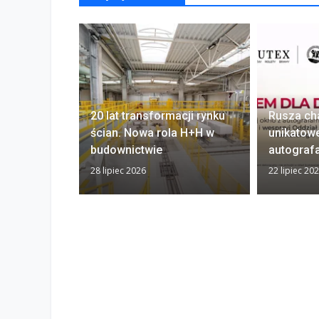
20 lat transformacji rynku
Rusza ch
ścian. Nowa rola H+H w
unikatow
budownictwie
autograf
28 lipiec 2026
22 lipiec 20