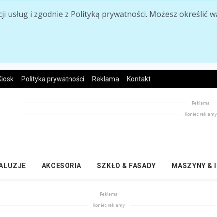
acji usług i zgodnie z Polityką prywatności. Możesz określi
Kiosk
Polityka prywatności
Reklama
Kontakt
Reklama
Koniec reklam
ŻALUZJE
AKCESORIA
SZKŁO & FASADY
MASZYNY & 
Reklama
Koniec reklamy