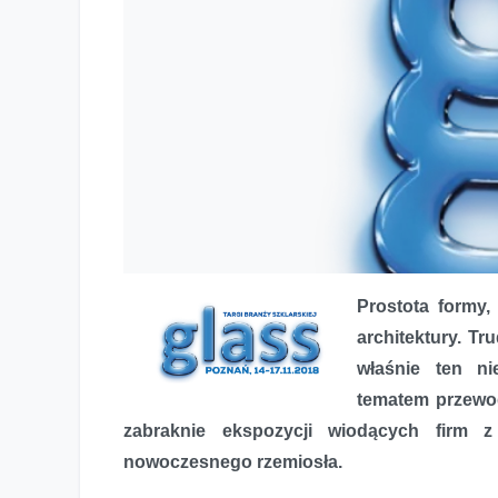
Prostota formy,
architektury. Tr
właśnie ten ni
tematem przewod
zabraknie ekspozycji wiodących firm 
Na targach Glass pokażą potencjał szkła
nowoczesnego rzemiosła.