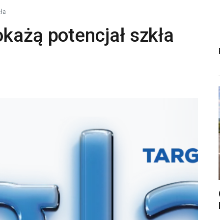
ła
każą potencjał szkła