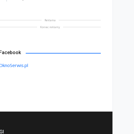
Reklama
Koniec reklamy
Facebook
OknoSerwis.pl
GI