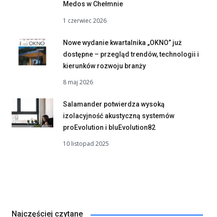
Medos w Chełmnie
1 czerwiec 2026
Nowe wydanie kwartalnika „OKNO” już
dostępne – przegląd trendów, technologii i
kierunków rozwoju branży
8 maj 2026
Salamander potwierdza wysoką
izolacyjność akustyczną systemów
proEvolution i bluEvolution82
10 listopad 2025
Najczęściej czytane