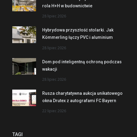
rola H+H w budownictwie
28 lipiec 2026
Hybrydowa przyszłość stolarki. Jak
Kömmerling łączy PVC i aluminium
28 lipiec 2026
Dom pod inteligentną ochroną podczas
wakacji
28 lipiec 2026
Rusza charytatywna aukcja unikatowego
okna Drutex z autografami FC Bayern
22 lipiec 2026
TAGI