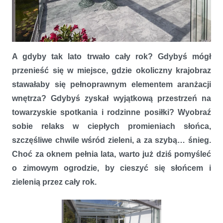
Jesień idzie – nie ma na to rady? Ogrody zimowe firmy OknoPlus
A gdyby tak lato trwało cały rok? Gdybyś mógł
przenieść się w miejsce, gdzie okoliczny krajobraz
stawałaby się pełnoprawnym elementem aranżacji
wnętrza? Gdybyś zyskał wyjątkową przestrzeń na
towarzyskie spotkania i rodzinne posiłki? Wyobraź
sobie relaks w ciepłych promieniach słońca,
szczęśliwe chwile wśród zieleni, a za szybą… śnieg.
Choć za oknem pełnia lata, warto już dziś pomyśleć
o zimowym ogrodzie, by cieszyć się słońcem i
zielenią przez cały rok.