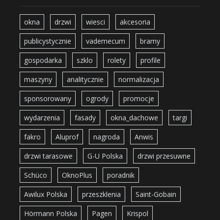
okna
drzwi
wiesci
akcesoria
publicystycznie
vademecum
bramy
gospodarka
szklo
rolety
profile
maszyny
analitycznie
normalizacja
sponsorowany
ogrody
promocje
wydarzenia
fasady
okna_dachowe
targi
fakro
Aluprof
nagroda
Anwis
drzwi tarasowe
G-U Polska
drzwi przesuwne
Schüco
OknoPlus
poradnik
Awilux Polska
przeszklenia
Saint-Gobain
Hörmann Polska
Pagen
Krispol