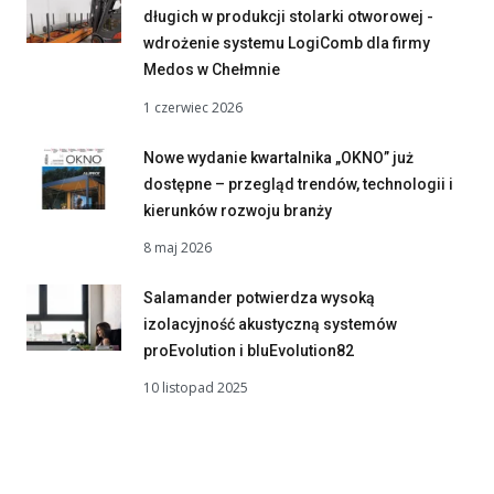
długich w produkcji stolarki otworowej -
wdrożenie systemu LogiComb dla firmy
Medos w Chełmnie
1 czerwiec 2026
Nowe wydanie kwartalnika „OKNO” już
dostępne – przegląd trendów, technologii i
kierunków rozwoju branży
8 maj 2026
Salamander potwierdza wysoką
izolacyjność akustyczną systemów
proEvolution i bluEvolution82
10 listopad 2025