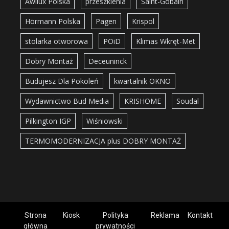
Awilux Polska
przeszklenia
Saint-Gobain
Hörmann Polska
Pagen
Krispol
stolarka otworowa
POiD
Klimas Wkręt-Met
Dobry Montaż
Deceuninck
Budujesz Dla Pokoleń
kwartalnik OKNO
Wydawnictwo Bud Media
KRISHOME
Soudal
Pilkington IGP
Wiśniowski
TERMOMODERNIZACJA plus DOBRY MONTAŻ
Strona
Kiosk
Polityka
Reklama
Kontakt
główna
prywatności