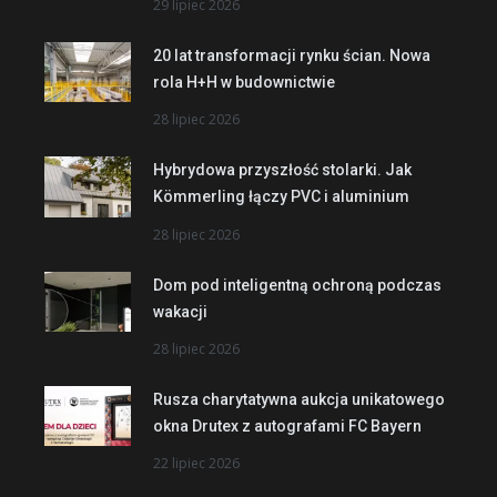
29 lipiec 2026
20 lat transformacji rynku ścian. Nowa
rola H+H w budownictwie
28 lipiec 2026
Hybrydowa przyszłość stolarki. Jak
Kömmerling łączy PVC i aluminium
28 lipiec 2026
Dom pod inteligentną ochroną podczas
wakacji
28 lipiec 2026
Rusza charytatywna aukcja unikatowego
okna Drutex z autografami FC Bayern
22 lipiec 2026