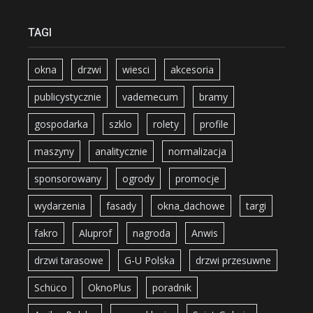
TAGI
okna
drzwi
wiesci
akcesoria
publicystycznie
vademecum
bramy
gospodarka
szklo
rolety
profile
maszyny
analitycznie
normalizacja
sponsorowany
ogrody
promocje
wydarzenia
fasady
okna_dachowe
targi
fakro
Aluprof
nagroda
Anwis
drzwi tarasowe
G-U Polska
drzwi przesuwne
Schüco
OknoPlus
poradnik