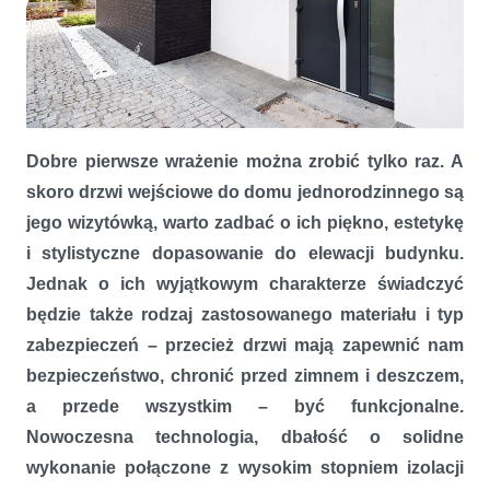
Wizytówka Twojego domu. Drzwi STAR – prawdziwa gwiazda w
ofercie firmy OknoPlus
Dobre pierwsze wrażenie można zrobić tylko raz. A
skoro drzwi wejściowe do domu jednorodzinnego są
jego wizytówką, warto zadbać o ich piękno, estetykę
i stylistyczne dopasowanie do elewacji budynku.
Jednak o ich wyjątkowym charakterze świadczyć
będzie także rodzaj zastosowanego materiału i typ
zabezpieczeń – przecież drzwi mają zapewnić nam
bezpieczeństwo, chronić przed zimnem i deszczem,
a przede wszystkim – być funkcjonalne.
Nowoczesna technologia, dbałość o solidne
wykonanie połączone z wysokim stopniem izolacji