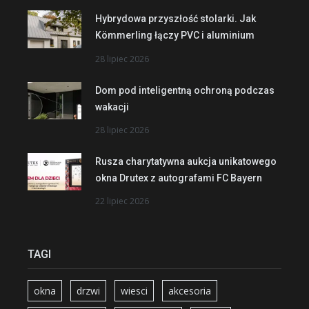
Hybrydowa przyszłość stolarki. Jak
Kömmerling łączy PVC i aluminium
28 lipiec 2026
Dom pod inteligentną ochroną podczas
wakacji
28 lipiec 2026
Rusza charytatywna aukcja unikatowego
okna Drutex z autografami FC Bayern
22 lipiec 2026
TAGI
okna
drzwi
wiesci
akcesoria