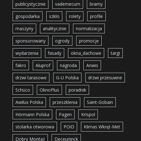
publicystycznie
vademecum
bramy
gospodarka
szklo
rolety
profile
maszyny
analitycznie
normalizacja
sponsorowany
ogrody
promocje
wydarzenia
fasady
okna_dachowe
targi
fakro
Aluprof
nagroda
Anwis
drzwi tarasowe
G-U Polska
drzwi przesuwne
Schüco
OknoPlus
poradnik
Awilux Polska
przeszklenia
Saint-Gobain
Hörmann Polska
Pagen
Krispol
stolarka otworowa
POiD
Klimas Wkręt-Met
Dobry Montaż
Deceuninck