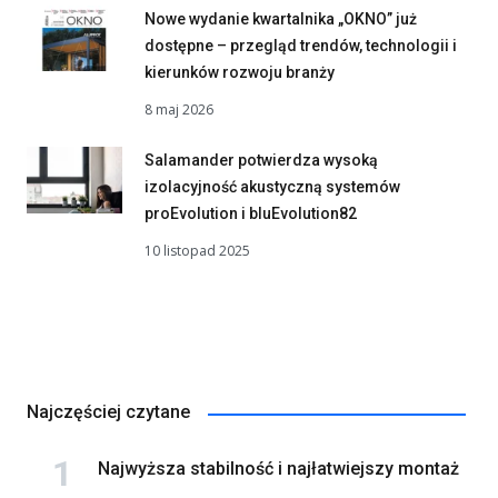
Nowe wydanie kwartalnika „OKNO” już
dostępne – przegląd trendów, technologii i
kierunków rozwoju branży
8 maj 2026
Salamander potwierdza wysoką
izolacyjność akustyczną systemów
proEvolution i bluEvolution82
10 listopad 2025
Najczęściej czytane
Najwyższa stabilność i najłatwiejszy montaż