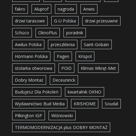
fakro
Aluprof
nagroda
Anwis
drzwi tarasowe
G-U Polska
drzwi przesuwne
Schüco
OknoPlus
poradnik
Awilux Polska
przeszklenia
Saint-Gobain
Hörmann Polska
Pagen
Krispol
stolarka otworowa
POiD
Klimas Wkręt-Met
Dobry Montaż
Deceuninck
Budujesz Dla Pokoleń
kwartalnik OKNO
Wydawnictwo Bud Media
KRISHOME
Soudal
Pilkington IGP
Wiśniowski
TERMOMODERNIZACJA plus DOBRY MONTAŻ