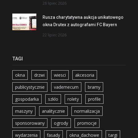
28 lipiec 2026
Rusza charytatywna aukcja unikatowego
okna Drutex z autografami FC Bayern
22 lipiec 2026
TAGI
okna
drzwi
wiesci
akcesoria
publicystycznie
vademecum
bramy
gospodarka
szklo
rolety
profile
maszyny
analitycznie
normalizacja
sponsorowany
ogrody
promocje
wydarzenia
fasady
okna_dachowe
targi