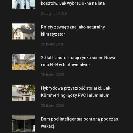
kosztów. Jak wybrać okna na lata
3 sierpień 2026
Rolety zewnętrzne jako naturalny
klimatyzator
29 lipiec 2026
20 lat transformacji rynku ścian. Nowa
rola H+H w budownictwie
28 lipiec 2026
Hybrydowa przyszłość stolarki. Jak
Kömmerling łączy PVC i aluminium
28 lipiec 2026
Dom pod inteligentną ochroną podczas
wakacji