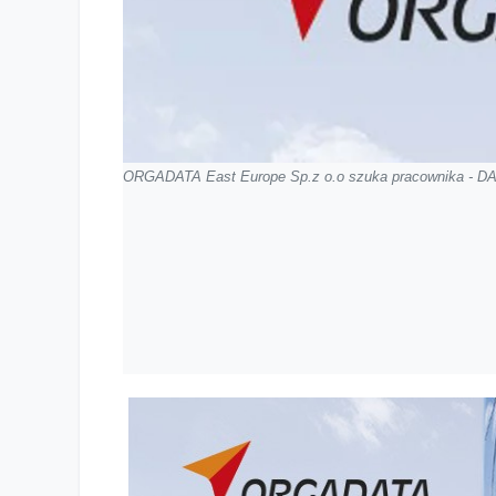
ORGADATA East Europe Sp.z o.o szuka pracownika - 