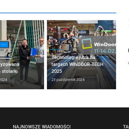
PA
Technologie jutra na
65
tyzowana
targach WINDOOR-TECH
pr
 stolarki
2025
al
 2024
23 październik 2024
29 
NAJNOWSZE WIADOMOŚCI
TA