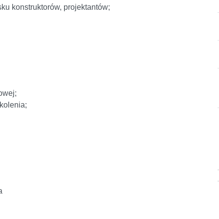
ku konstruktorów, projektantów;
owej;
kolenia;
a