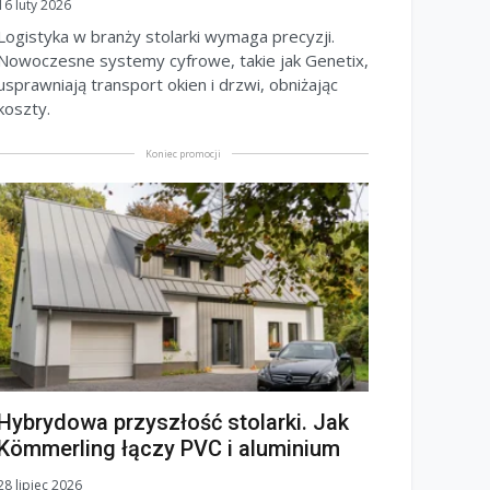
16 luty 2026
Logistyka w branży stolarki wymaga precyzji.
Nowoczesne systemy cyfrowe, takie jak Genetix,
usprawniają transport okien i drzwi, obniżając
koszty.
Koniec promocji
Hybrydowa przyszłość stolarki. Jak
Kömmerling łączy PVC i aluminium
28 lipiec 2026