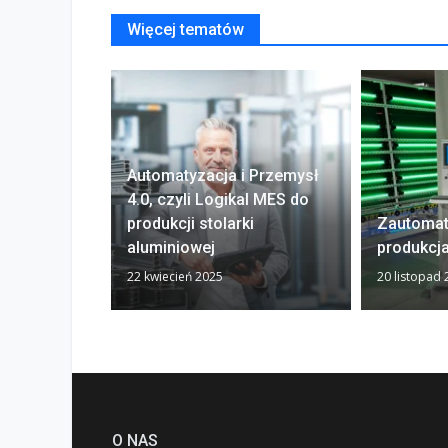
Więcej tematów
Automatyzacja i Przemysł
4.0, czyli Logikal MES do
produkcji stolarki
Zautoma
aluminiowej
produkcja
22 kwiecień 2025
20 listopad
O NAS