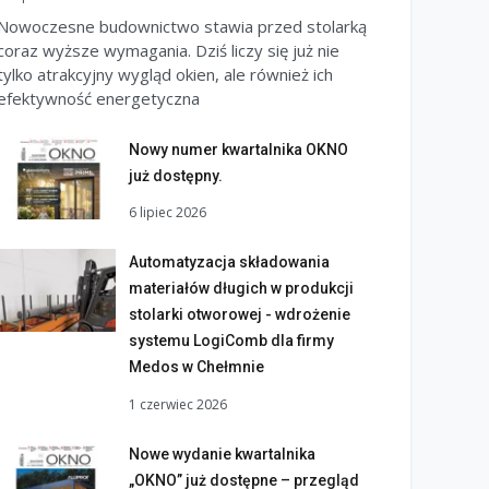
Nowoczesne budownictwo stawia przed stolarką
coraz wyższe wymagania. Dziś liczy się już nie
tylko atrakcyjny wygląd okien, ale również ich
efektywność energetyczna
Nowy numer kwartalnika OKNO
już dostępny.
6 lipiec 2026
Automatyzacja składowania
materiałów długich w produkcji
stolarki otworowej - wdrożenie
systemu LogiComb dla firmy
Medos w Chełmnie
1 czerwiec 2026
Nowe wydanie kwartalnika
„OKNO” już dostępne – przegląd