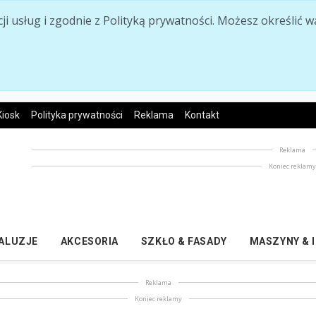
acji usług i zgodnie z Polityką prywatności. Możesz określi
Kiosk
Polityka prywatności
Reklama
Kontakt
Reklama
Koniec reklam
ŻALUZJE
AKCESORIA
SZKŁO & FASADY
MASZYNY & 
Reklama
Koniec reklamy