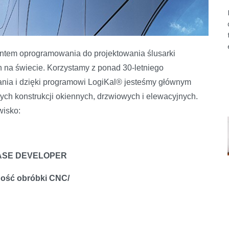
tem oprogramowania do projektowania ślusarki
h na świecie. Korzystamy z ponad 30-letniego
ia i dzięki programowi LogiKal® jesteśmy głównym
ych konstrukcji okiennych, drzwiowych i elewacyjnych.
wisko:
ASE DEVELOPER
ność obróbki CNC/