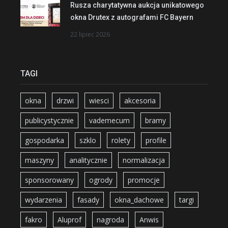
Rusza charytatywna aukcja unikatowego
okna Drutex z autografami FC Bayern
22 lipiec 2026
TAGI
okna
drzwi
wiesci
akcesoria
publicystycznie
vademecum
bramy
gospodarka
szklo
rolety
profile
maszyny
analitycznie
normalizacja
sponsorowany
ogrody
promocje
wydarzenia
fasady
okna_dachowe
targi
fakro
Aluprof
nagroda
Anwis