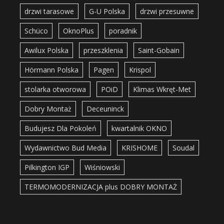
drzwi tarasowe
G-U Polska
drzwi przesuwne
Schüco
OknoPlus
poradnik
Awilux Polska
przeszklenia
Saint-Gobain
Hörmann Polska
Pagen
Krispol
stolarka otworowa
POiD
Klimas Wkręt-Met
Dobry Montaż
Deceuninck
Budujesz Dla Pokoleń
kwartalnik OKNO
Wydawnictwo Bud Media
KRISHOME
Soudal
Pilkington IGP
Wiśniowski
TERMOMODERNIZACJA plus DOBRY MONTAŻ