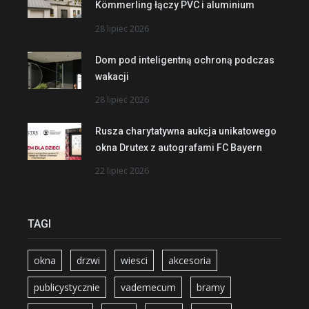
Kömmerling łączy PVC i aluminium
28 lipiec 2026
Dom pod inteligentną ochroną podczas
wakacji
28 lipiec 2026
Rusza charytatywna aukcja unikatowego
okna Drutex z autografami FC Bayern
22 lipiec 2026
TAGI
okna
drzwi
wiesci
akcesoria
publicystycznie
vademecum
bramy