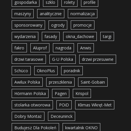
gospodarka
szklo
rolety
profile
maszyny
analitycznie
normalizacja
sponsorowany
ogrody
promocje
wydarzenia
fasady
okna_dachowe
targi
fakro
Aluprof
nagroda
Anwis
drzwi tarasowe
G-U Polska
drzwi przesuwne
Schüco
OknoPlus
poradnik
Awilux Polska
przeszklenia
Saint-Gobain
Hörmann Polska
Pagen
Krispol
stolarka otworowa
POiD
Klimas Wkręt-Met
Dobry Montaż
Deceuninck
Budujesz Dla Pokoleń
kwartalnik OKNO