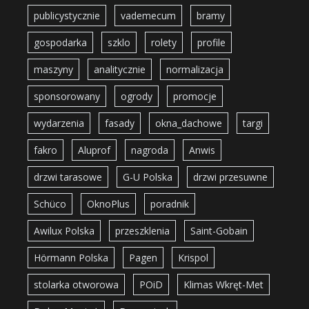
publicystycznie
vademecum
bramy
gospodarka
szklo
rolety
profile
maszyny
analitycznie
normalizacja
sponsorowany
ogrody
promocje
wydarzenia
fasady
okna_dachowe
targi
fakro
Aluprof
nagroda
Anwis
drzwi tarasowe
G-U Polska
drzwi przesuwne
Schüco
OknoPlus
poradnik
Awilux Polska
przeszklenia
Saint-Gobain
Hörmann Polska
Pagen
Krispol
stolarka otworowa
POiD
Klimas Wkręt-Met