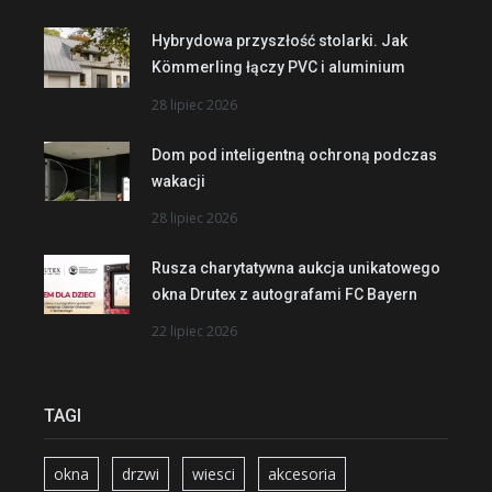
Hybrydowa przyszłość stolarki. Jak
Kömmerling łączy PVC i aluminium
28 lipiec 2026
Dom pod inteligentną ochroną podczas
wakacji
28 lipiec 2026
Rusza charytatywna aukcja unikatowego
okna Drutex z autografami FC Bayern
22 lipiec 2026
TAGI
okna
drzwi
wiesci
akcesoria