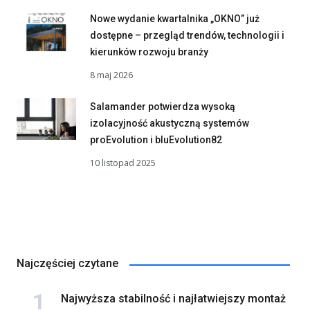
Nowe wydanie kwartalnika „OKNO” już
dostępne – przegląd trendów, technologii i
kierunków rozwoju branży
8 maj 2026
Salamander potwierdza wysoką
izolacyjność akustyczną systemów
proEvolution i bluEvolution82
10 listopad 2025
Najczęściej czytane
Najwyższa stabilność i najłatwiejszy montaż