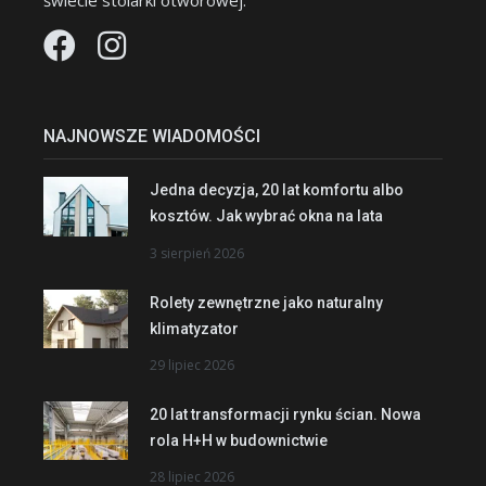
świecie stolarki otworowej.
NAJNOWSZE WIADOMOŚCI
Jedna decyzja, 20 lat komfortu albo
kosztów. Jak wybrać okna na lata
3 sierpień 2026
Rolety zewnętrzne jako naturalny
klimatyzator
29 lipiec 2026
20 lat transformacji rynku ścian. Nowa
rola H+H w budownictwie
28 lipiec 2026