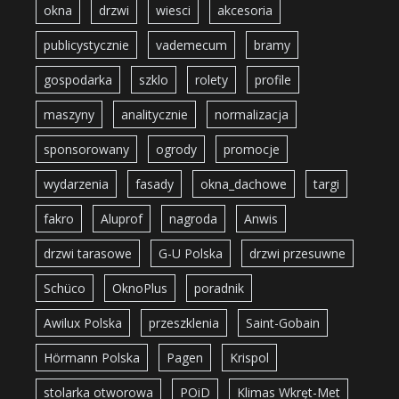
okna
drzwi
wiesci
akcesoria
publicystycznie
vademecum
bramy
gospodarka
szklo
rolety
profile
maszyny
analitycznie
normalizacja
sponsorowany
ogrody
promocje
wydarzenia
fasady
okna_dachowe
targi
fakro
Aluprof
nagroda
Anwis
drzwi tarasowe
G-U Polska
drzwi przesuwne
Schüco
OknoPlus
poradnik
Awilux Polska
przeszklenia
Saint-Gobain
Hörmann Polska
Pagen
Krispol
stolarka otworowa
POiD
Klimas Wkręt-Met