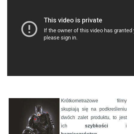
Krótkometrażowe filmy
skupiają się na podkreśleniu
dwóch zalet produktu, to jest
ich
szybkości
i