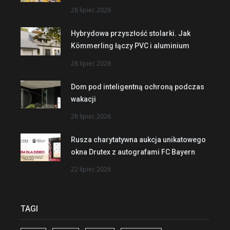
28 lipiec 2026
Hybrydowa przyszłość stolarki. Jak
Kömmerling łączy PVC i aluminium
28 lipiec 2026
Dom pod inteligentną ochroną podczas
wakacji
28 lipiec 2026
Rusza charytatywna aukcja unikatowego
okna Drutex z autografami FC Bayern
22 lipiec 2026
TAGI