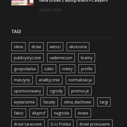
okna Drutex z autografami FC Bayern
22 lipiec 2026
TAGI
okna
drzwi
wiesci
akcesoria
publicystycznie
vademecum
bramy
gospodarka
szklo
rolety
profile
maszyny
analitycznie
normalizacja
sponsorowany
ogrody
promocje
wydarzenia
fasady
okna_dachowe
targi
fakro
Aluprof
nagroda
Anwis
drzwi tarasowe
G-U Polska
drzwi przesuwne