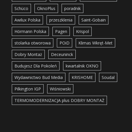
Schüco
OknoPlus
poradnik
Awilux Polska
przeszklenia
Saint-Gobain
Hörmann Polska
Pagen
Krispol
stolarka otworowa
POiD
Klimas Wkręt-Met
Dobry Montaż
Deceuninck
Budujesz Dla Pokoleń
kwartalnik OKNO
Wydawnictwo Bud Media
KRISHOME
Soudal
Pilkington IGP
Wiśniowski
TERMOMODERNIZACJA plus DOBRY MONTAŻ