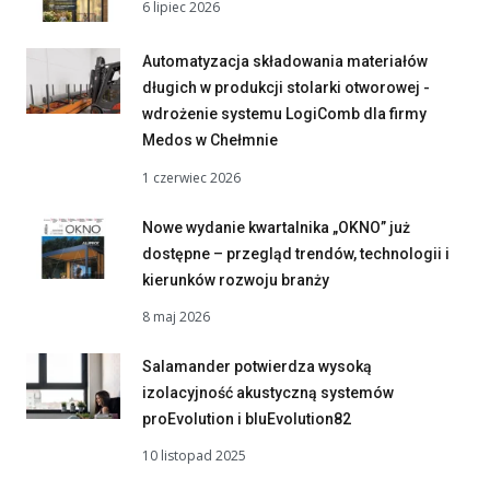
6 lipiec 2026
Automatyzacja składowania materiałów
długich w produkcji stolarki otworowej -
wdrożenie systemu LogiComb dla firmy
Medos w Chełmnie
1 czerwiec 2026
Nowe wydanie kwartalnika „OKNO” już
dostępne – przegląd trendów, technologii i
kierunków rozwoju branży
8 maj 2026
Salamander potwierdza wysoką
izolacyjność akustyczną systemów
proEvolution i bluEvolution82
10 listopad 2025