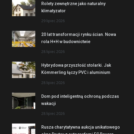
Rolety zewnętrzne jako naturalny
klimatyzator
29 lipiec 2026
20 lat transformacji rynku ścian. Nowa
rola H+H w budownictwie
28 lipiec 2026
Hybrydowa przyszłość stolarki. Jak
Kömmerling łączy PVC i aluminium
28 lipiec 2026
Dom pod inteligentną ochroną podczas
wakacji
28 lipiec 2026
Rusza charytatywna aukcja unikatowego