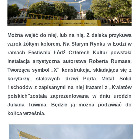
Można wejść do niej, lub na nią. Z daleka przykuwa
Żółte drzwi Porta w instalacji Rumasa na Festiwalu Łódź Czterech
wzrok żółtym kolorem. Na Starym Rynku w Łodzi w
Kultur
ramach Festiwalu Łódź Czterech Kultur powstała
instalacja artystyczna autorstwa Roberta Rumasa.
Tworząca symbol „X” konstrukcja, składająca się z
korytarzy, stalowych drzwi Porta Metal Solid
i schodów z zapisanymi na niej frazami z „Kwiatów
polskich
”
została zaprezentowana w dniu urodzin
Juliana Tuwima. Będzie ją można podziwiać do
końca września.