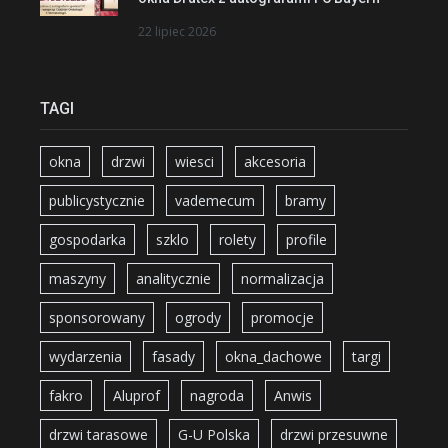
22 lipiec 2026
TAGI
okna
drzwi
wiesci
akcesoria
publicystycznie
vademecum
bramy
gospodarka
szklo
rolety
profile
maszyny
analitycznie
normalizacja
sponsorowany
ogrody
promocje
wydarzenia
fasady
okna_dachowe
targi
fakro
Aluprof
nagroda
Anwis
drzwi tarasowe
G-U Polska
drzwi przesuwne