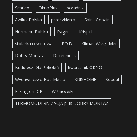
Schüco
OknoPlus
poradnik
Awilux Polska
przeszklenia
Saint-Gobain
Hörmann Polska
Pagen
Krispol
stolarka otworowa
POiD
Klimas Wkręt-Met
Dobry Montaż
Deceuninck
Budujesz Dla Pokoleń
kwartalnik OKNO
Wydawnictwo Bud Media
KRISHOME
Soudal
Pilkington IGP
Wiśniowski
TERMOMODERNIZACJA plus DOBRY MONTAŻ