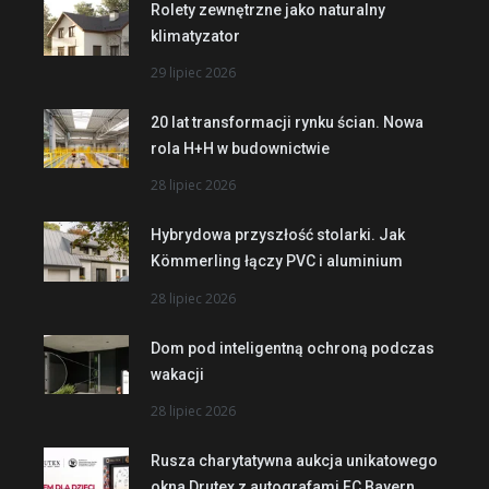
Rolety zewnętrzne jako naturalny
klimatyzator
29 lipiec 2026
20 lat transformacji rynku ścian. Nowa
rola H+H w budownictwie
28 lipiec 2026
Hybrydowa przyszłość stolarki. Jak
Kömmerling łączy PVC i aluminium
28 lipiec 2026
Dom pod inteligentną ochroną podczas
wakacji
28 lipiec 2026
Rusza charytatywna aukcja unikatowego
okna Drutex z autografami FC Bayern