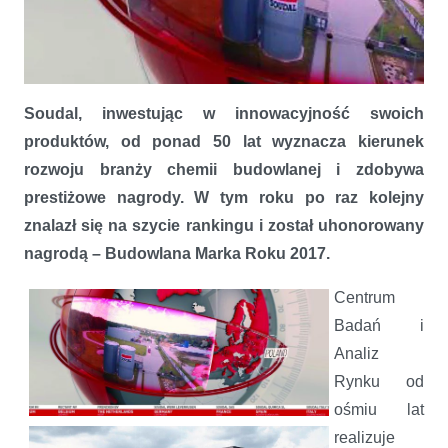
Soudal, inwestując w innowacyjność swoich
produktów, od ponad 50 lat wyznacza kierunek
rozwoju branży chemii budowlanej i zdobywa
Soudal na szczycie rankingu z nagrodą Budowlana Marka Roku
2017
prestiżowe nagrody. W tym roku po raz kolejny
znalazł się na szycie rankingu i został uhonorowany
nagrodą – Budowlana Marka Roku 2017.
Centrum
Badań i
Analiz
Rynku od
ośmiu lat
realizuje