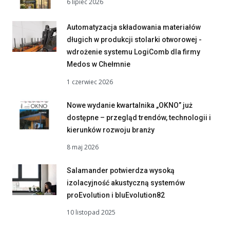
6 lipiec 2026
Automatyzacja składowania materiałów
długich w produkcji stolarki otworowej -
wdrożenie systemu LogiComb dla firmy
Medos w Chełmnie
1 czerwiec 2026
Nowe wydanie kwartalnika „OKNO” już
dostępne – przegląd trendów, technologii i
kierunków rozwoju branży
8 maj 2026
Salamander potwierdza wysoką
izolacyjność akustyczną systemów
proEvolution i bluEvolution82
10 listopad 2025