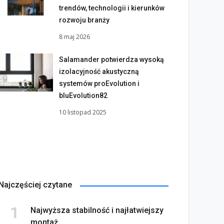
trendów, technologii i kierunków
rozwoju branży
8 maj 2026
Salamander potwierdza wysoką
izolacyjność akustyczną
systemów proEvolution i
bluEvolution82
10 listopad 2025
Najczęściej czytane
Najwyższa stabilność i najłatwiejszy
montaż