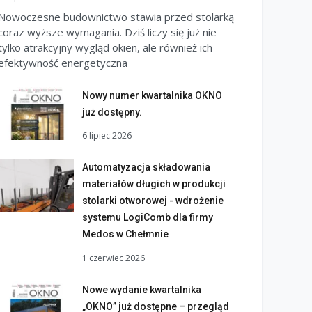
Nowoczesne budownictwo stawia przed stolarką
coraz wyższe wymagania. Dziś liczy się już nie
tylko atrakcyjny wygląd okien, ale również ich
efektywność energetyczna
Nowy numer kwartalnika OKNO
już dostępny.
6 lipiec 2026
Automatyzacja składowania
materiałów długich w produkcji
stolarki otworowej - wdrożenie
systemu LogiComb dla firmy
Medos w Chełmnie
1 czerwiec 2026
Nowe wydanie kwartalnika
„OKNO” już dostępne – przegląd