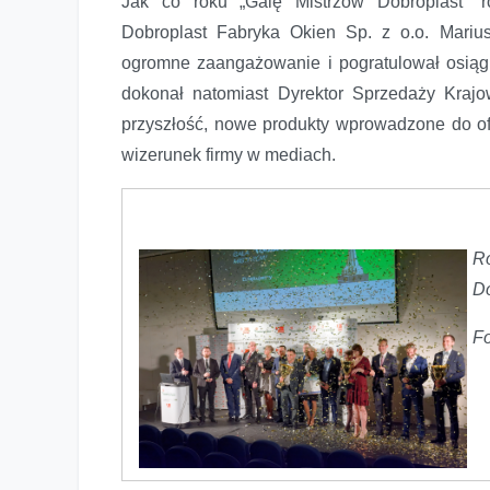
Jak co roku „Galę Mistrzów Dobroplast” r
Dobroplast Fabryka Okien Sp. z o.o. Mariu
ogromne zaangażowanie i pogratulował osią
dokonał natomiast Dyrektor Sprzedaży Krajo
przyszłość, nowe produkty wprowadzone do of
wizerunek firmy w mediach.
R
Do
Fo