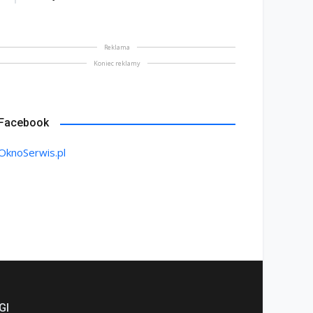
Reklama
Koniec reklamy
Facebook
OknoSerwis.pl
GI