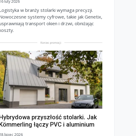
16 luty 2026
Logistyka w branży stolarki wymaga precyzji.
Nowoczesne systemy cyfrowe, takie jak Genetix,
usprawniają transport okien i drzwi, obniżając
koszty.
Koniec promocji
Hybrydowa przyszłość stolarki. Jak
Kömmerling łączy PVC i aluminium
28 lipiec 2026