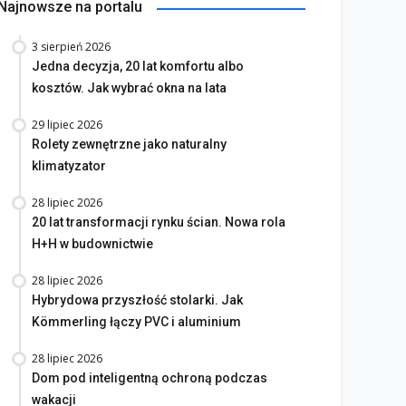
Najnowsze na portalu
3 sierpień 2026
Jedna decyzja, 20 lat komfortu albo
kosztów. Jak wybrać okna na lata
29 lipiec 2026
Rolety zewnętrzne jako naturalny
klimatyzator
28 lipiec 2026
20 lat transformacji rynku ścian. Nowa rola
H+H w budownictwie
28 lipiec 2026
Hybrydowa przyszłość stolarki. Jak
na bez tajemnic. Na co
Kömmerling łączy PVC i aluminium
rócić uwagę przed
Saint-Gobain prezentuje
28 lipiec 2026
akupem
nowy film wizerunkowy
Dom pod inteligentną ochroną podczas
lipiec 2026
13 lipiec 2026
wakacji