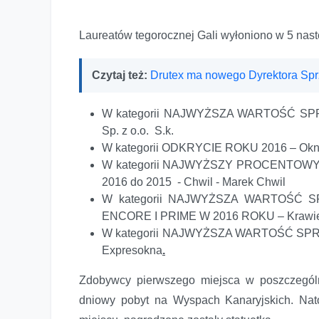
Laureatów tegorocznej Gali wyłoniono w 5 nast
Czytaj też:
Drutex ma nowego Dyrektora Sp
W kategorii NAJWYŻSZA WARTOŚĆ S
Sp. z o.o. S.k.
W kategorii ODKRYCIE ROKU 2016 – Okn
W kategorii NAJWYŻSZY PROCENTO
2016 do 2015 - Chwil - Marek Chwil
W kategorii NAJWYŻSZA WARTOŚ
ENCORE I PRIME W 2016 ROKU – Krawie
W kategorii NAJWYŻSZA WARTOŚĆ S
Expresokna
.
Zdobywcy pierwszego miejsca w poszczególn
dniowy pobyt na Wyspach Kanaryjskich. Natom