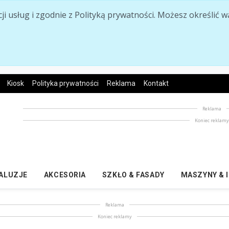
acji usług i zgodnie z Polityką prywatności. Możesz określi
Kiosk
Polityka prywatności
Reklama
Kontakt
Reklama
Koniec reklam
ŻALUZJE
AKCESORIA
SZKŁO & FASADY
MASZYNY & 
Reklama
Koniec reklamy