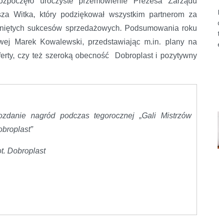
ozpoczęło uroczyste przemówienie Prezesa Zarządu
sza Witka, który podziękował wszystkim partnerom za
gniętych sukcesów sprzedażowych. Podsumowania roku
wej Marek Kowalewski, przedstawiając m.in. plany na
erty, czy też szeroką obecność Dobroplast i pozytywny
ozdanie nagród podczas tegorocznej „Gali Mistrzów
broplast”
t. Dobroplast