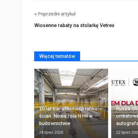
« Poprzedni artykuł
Wiosenne rabaty na stolarkę Vetrex
Więcej tematów
20 lat transformacji rynku
Rusza ch
ścian. Nowa rola H+H w
unikatow
budownictwie
autograf
28 lipiec 2026
22 lipiec 20