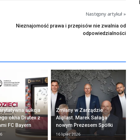
Następny artykuł »
Nieznajomość prawa i przepisów nie zwalnia od
odpowiedzialności
arytatywna aukcja
Zmiany w Zarządzie
Ok
ego okna Drutex z
Aliplast. Marek Sałaga
zw
ami FC Bayern
nowym Prezesem Spółki
z
26
16 lipiec 2026
13 