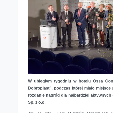
Nagrody Dobroplast rozdane – Gala Mistrzów Dobroplast
W ubiegłym tygodniu w hotelu Ossa Con
Dobroplast”, podczas której miało miejsc
rozdanie nagród dla najbardziej aktywnyc
Sp. z o.o.