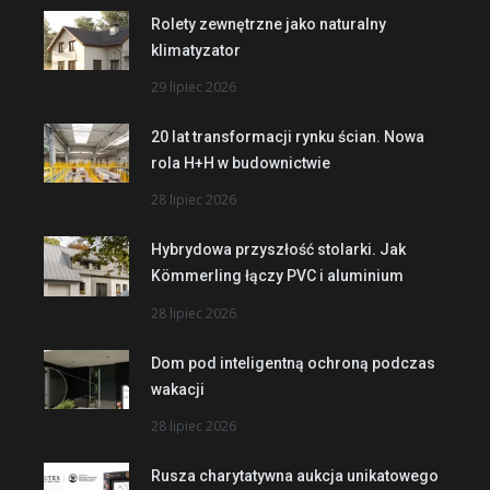
Rolety zewnętrzne jako naturalny
klimatyzator
29 lipiec 2026
20 lat transformacji rynku ścian. Nowa
rola H+H w budownictwie
28 lipiec 2026
Hybrydowa przyszłość stolarki. Jak
Kömmerling łączy PVC i aluminium
28 lipiec 2026
Dom pod inteligentną ochroną podczas
wakacji
28 lipiec 2026
Rusza charytatywna aukcja unikatowego