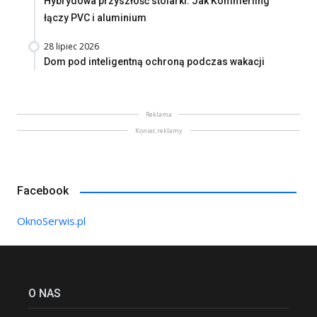
Hybrydowa przyszłość stolarki. Jak Kömmerling
łączy PVC i aluminium
28 lipiec 2026
Dom pod inteligentną ochroną podczas wakacji
Reklama
Koniec reklamy
Facebook
OknoSerwis.pl
O NAS