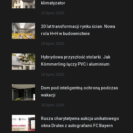
klimatyzator
29 lipiec 2026
20 lat transformacji rynku ścian. Nowa
rola H+H w budownictwie
28 lipiec 2026
Hybrydowa przyszłość stolarki. Jak
Kömmerling łączy PVC i aluminium
28 lipiec 2026
Dom pod inteligentną ochroną podczas
wakacji
28 lipiec 2026
Rusza charytatywna aukcja unikatowego
okna Drutex z autografami FC Bayern