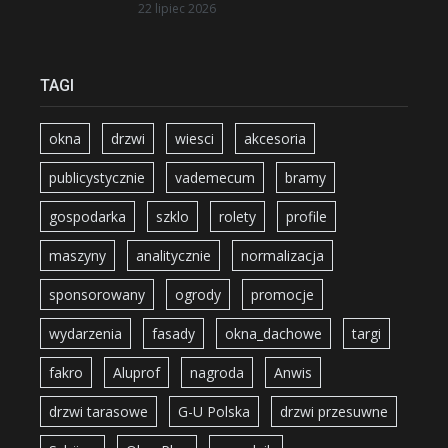
22 lipiec 2026
TAGI
okna
drzwi
wiesci
akcesoria
publicystycznie
vademecum
bramy
gospodarka
szklo
rolety
profile
maszyny
analitycznie
normalizacja
sponsorowany
ogrody
promocje
wydarzenia
fasady
okna_dachowe
targi
fakro
Aluprof
nagroda
Anwis
drzwi tarasowe
G-U Polska
drzwi przesuwne