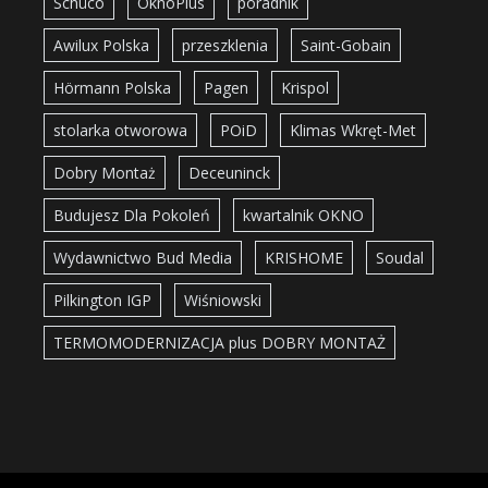
Schüco
OknoPlus
poradnik
Awilux Polska
przeszklenia
Saint-Gobain
Hörmann Polska
Pagen
Krispol
stolarka otworowa
POiD
Klimas Wkręt-Met
Dobry Montaż
Deceuninck
Budujesz Dla Pokoleń
kwartalnik OKNO
Wydawnictwo Bud Media
KRISHOME
Soudal
Pilkington IGP
Wiśniowski
TERMOMODERNIZACJA plus DOBRY MONTAŻ