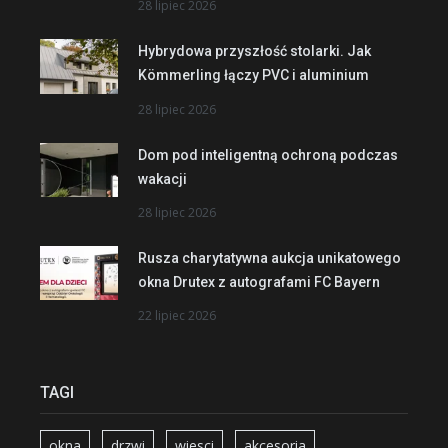
28 lipiec 2026
Hybrydowa przyszłość stolarki. Jak
Kömmerling łączy PVC i aluminium
28 lipiec 2026
Dom pod inteligentną ochroną podczas
wakacji
28 lipiec 2026
Rusza charytatywna aukcja unikatowego
okna Drutex z autografami FC Bayern
22 lipiec 2026
TAGI
okna
drzwi
wiesci
akcesoria