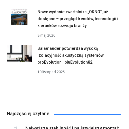
Nowe wydanie kwartalnika „OKNO” już
dostępne – przegląd trendów, technologii i
kierunków rozwoju branży
8 maj 2026
Salamander potwierdza wysoką
izolacyjność akustyczną systemów
proEvolution i bluEvolution82
10 listopad 2025
Najczęściej czytane
Najwyższa stabilność i najłatwiejszy montaż