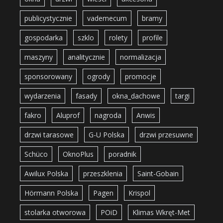
publicystycznie
vademecum
bramy
gospodarka
szklo
rolety
profile
maszyny
analitycznie
normalizacja
sponsorowany
ogrody
promocje
wydarzenia
fasady
okna_dachowe
targi
fakro
Aluprof
nagroda
Anwis
drzwi tarasowe
G-U Polska
drzwi przesuwne
Schüco
OknoPlus
poradnik
Awilux Polska
przeszklenia
Saint-Gobain
Hörmann Polska
Pagen
Krispol
stolarka otworowa
POiD
Klimas Wkręt-Met